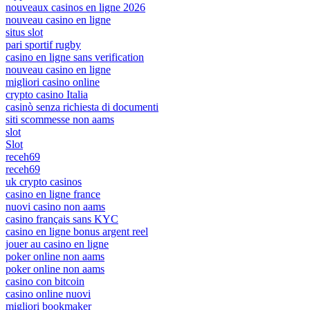
nouveaux casinos en ligne 2026
nouveau casino en ligne
situs slot
pari sportif rugby
casino en ligne sans verification
nouveau casino en ligne
migliori casino online
crypto casino Italia
casinò senza richiesta di documenti
siti scommesse non aams
slot
Slot
receh69
receh69
uk crypto casinos
casino en ligne france
nuovi casino non aams
casino français sans KYC
casino en ligne bonus argent reel
jouer au casino en ligne
poker online non aams
poker online non aams
casino con bitcoin
casino online nuovi
migliori bookmaker