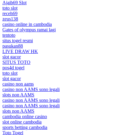
Ajaib69 Slot
toto slot
receh69
zeus138
casino online in cambodia
Gates of olympus ramai lagi
tentoto
situs togel resmi
pasukan88
LIVE DRAW HK
slot gacor
SITUS TOTO
pos4d togel
toto slot
slot gacor
casino non aams
casino non AAMS sono legali
slots non AAMS
casino non AAMS sono legali
casino non AAMS sono legali
slots non AAMS
cambodia online casino
slot online cambodia
sports betting cambodia
Toto Togel