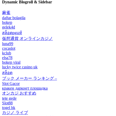
Dynamic Blogroll & Sidebar
麻雀
daftar bolagila
bokep
gelek4d
สล็อตpgแท้
仮想通貨 オンラインカジノ
luna99
cocaslot
kclub
elsa78
bokep viral
lucky twice casino uk
สล็อต
ブック メーカー ランキング –
Slot Gacor
кракен даркнет площадка
オンカジ おすすめ
tete gede
Slot88
togel hk
カジノ ライブ