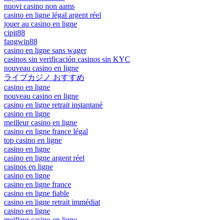
nuovi casino non aams
casino en ligne légal argent réel
jouer au casino en ligne
cipit88
fangwin88
casino en ligne sans wager
casinos sin verificación casinos sin KYC
nouveau casino en ligne
ライブカジノ おすすめ
casino en ligne
nouveau casino en ligne
casino en ligne retrait instantané
casino en ligne
meilleur casino en ligne
casino en ligne france légal
top casino en ligne
casino en ligne
casino en ligne argent réel
casinos en ligne
casino en ligne
casino en ligne france
casino en ligne fiable
casino en ligne retrait immédiat
casino en ligne
meilleur casino en ligne