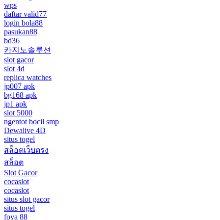
wps
daftar valid77
login bola88
pasukan88
bd36
카지노솔루션
slot gacor
slot 4d
replica watches
jp007 apk
bg168 apk
jp1 apk
slot 5000
ngentot bocil smp
Dewalive 4D
situs togel
สล็อตเว็บตรง
สล็อต
Slot Gacor
cocaslot
cocaslot
situs slot gacor
situs togel
foya 88