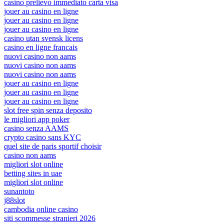
casino prelievo immediato carta visa
jouer au casino en ligne
jouer au casino en ligne
jouer au casino en ligne
casino utan svensk licens
casino en ligne francais
nuovi casino non aams
nuovi casino non aams
nuovi casino non aams
jouer au casino en ligne
jouer au casino en ligne
jouer au casino en ligne
slot free spin senza deposito
le migliori app poker
casino senza AAMS
crypto casino sans KYC
quel site de paris sportif choisir
casino non aams
migliori slot online
betting sites in uae
migliori slot online
sunantoto
j88slot
cambodia online casino
siti scommesse stranieri 2026