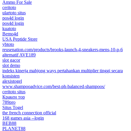
Ammo For Sale
ceritoto
ulartoto situs
pos4d login
pos4d login
kuatoto
Bemo4d
USA Peptide Store
ybtoto
reusenation.com/products/brooks-launch-4-sneakers-mens-10-p-6
alternatif AVE189
slot gacor
slot demo
indeks kinerja mahjong ways pertahankan multiplier tinggi secara
konsisten
alexistogel
www.shampooadvice.com/best-ph-balanced-shampoos/
ceritoto situs
Кракен тор
789pro
Situs Togel
the french connection official
168 games asia --login
BEB88
PLANET88