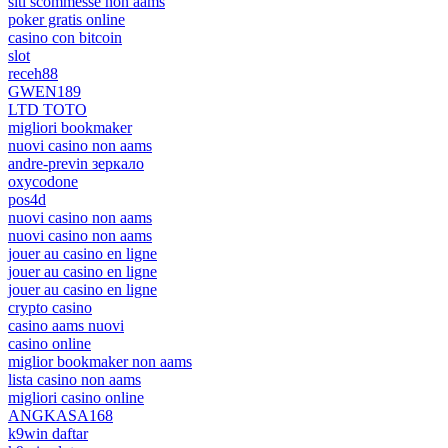
siti scommesse non aams
poker gratis online
casino con bitcoin
slot
receh88
GWEN189
LTD TOTO
migliori bookmaker
nuovi casino non aams
andre-previn зеркало
oxycodone
pos4d
nuovi casino non aams
nuovi casino non aams
jouer au casino en ligne
jouer au casino en ligne
jouer au casino en ligne
crypto casino
casino aams nuovi
casino online
miglior bookmaker non aams
lista casino non aams
migliori casino online
ANGKASA168
k9win daftar