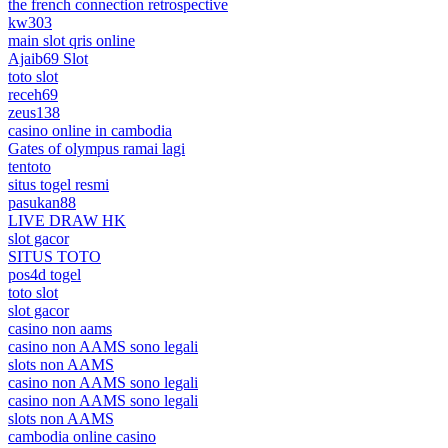
the french connection retrospective
kw303
main slot qris online
Ajaib69 Slot
toto slot
receh69
zeus138
casino online in cambodia
Gates of olympus ramai lagi
tentoto
situs togel resmi
pasukan88
LIVE DRAW HK
slot gacor
SITUS TOTO
pos4d togel
toto slot
slot gacor
casino non aams
casino non AAMS sono legali
slots non AAMS
casino non AAMS sono legali
casino non AAMS sono legali
slots non AAMS
cambodia online casino