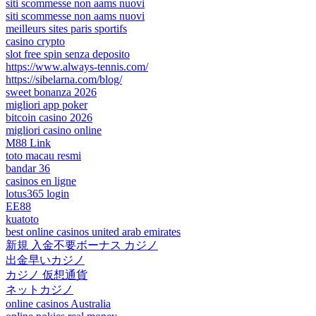
siti scommesse non aams nuovi
siti scommesse non aams nuovi
meilleurs sites paris sportifs
casino crypto
slot free spin senza deposito
https://www.always-tennis.com/
https://sibelarna.com/blog/
sweet bonanza 2026
migliori app poker
bitcoin casino 2026
migliori casino online
M88 Link
toto macau resmi
bandar 36
casinos en ligne
lotus365 login
EE88
kuatoto
best online casinos united arab emirates
新規 入金不要ボーナス カジノ
出金早いカジノ
カジノ 仮想通貨
ネットカジノ
online casinos Australia