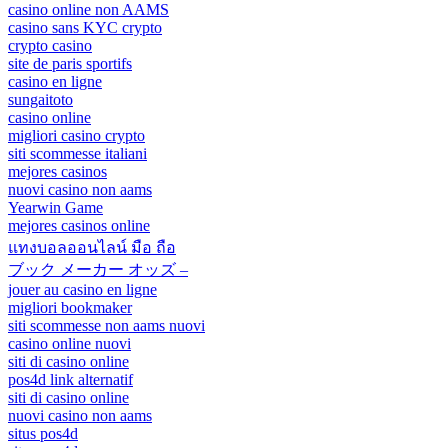
casino online non AAMS
casino sans KYC crypto
crypto casino
site de paris sportifs
casino en ligne
sungaitoto
casino online
migliori casino crypto
siti scommesse italiani
mejores casinos
nuovi casino non aams
Yearwin Game
mejores casinos online
แทงบอลออนไลน์ มือ ถือ
ブック メーカー オッズ –
jouer au casino en ligne
migliori bookmaker
siti scommesse non aams nuovi
casino online nuovi
siti di casino online
pos4d link alternatif
siti di casino online
nuovi casino non aams
situs pos4d