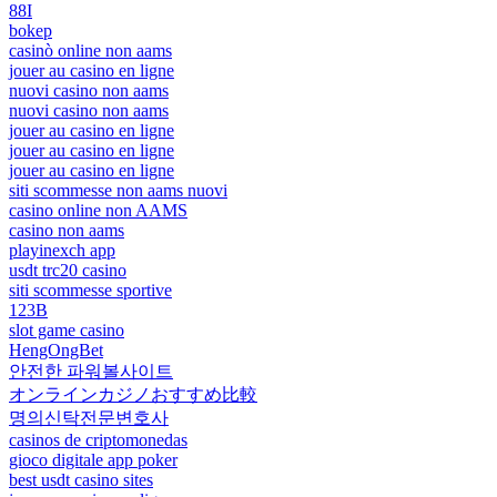
88I
bokep
casinò online non aams
jouer au casino en ligne
nuovi casino non aams
nuovi casino non aams
jouer au casino en ligne
jouer au casino en ligne
jouer au casino en ligne
siti scommesse non aams nuovi
casino online non AAMS
casino non aams
playinexch app
usdt trc20 casino
siti scommesse sportive
123B
slot game casino
HengOngBet
안전한 파워볼사이트
オンラインカジノおすすめ比較
명의신탁전문변호사
casinos de criptomonedas
gioco digitale app poker
best usdt casino sites