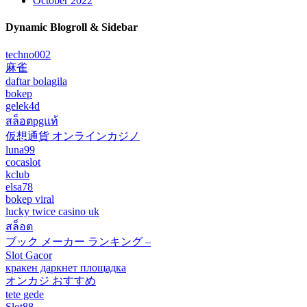
October 2022
Dynamic Blogroll & Sidebar
techno002
麻雀
daftar bolagila
bokep
gelek4d
สล็อตpgแท้
仮想通貨 オンラインカジノ
luna99
cocaslot
kclub
elsa78
bokep viral
lucky twice casino uk
สล็อต
ブック メーカー ランキング –
Slot Gacor
кракен даркнет площадка
オンカジ おすすめ
tete gede
Slot88