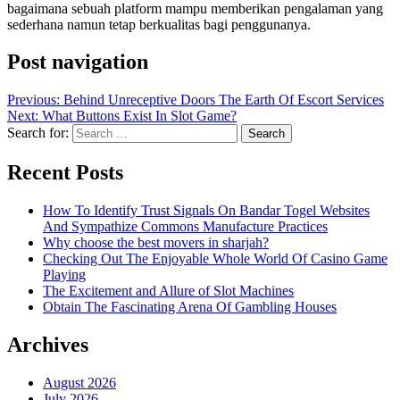
bagaimana sebuah platform mampu memberikan pengalaman yang
sederhana namun tetap berkualitas bagi penggunanya.
Post navigation
Previous:
Behind Unreceptive Doors The Earth Of Escort Services
Next:
What Buttons Exist In Slot Game?
Search for:
Recent Posts
How To Identify Trust Signals On Bandar Togel Websites
And Sympathize Commons Manufacture Practices
Why choose the best movers in sharjah?
Checking Out The Enjoyable Whole World Of Casino Game
Playing
The Excitement and Allure of Slot Machines
Obtain The Fascinating Arena Of Gambling Houses
Archives
August 2026
July 2026