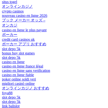
situs togel
オンラインカジノ
crypto casinos
nouveau casino en ligne 2026
ブック メーカー オッズ –
オンカジ
casino en ligne le plus payant
ポーカー
credit card casinos uk
ポーカー アプリ おすすめ
slot depo 5k
bonus buy slot games
slot depo 5k
casino en ligne
casino en ligne france légal
casino en ligne sans verification
casino en ligne fiable
poker online soldi veri
migliori casinò online
オンラインカジノ おすすめ
foya88
slot depo 5k
slot depo 5k
link balislot