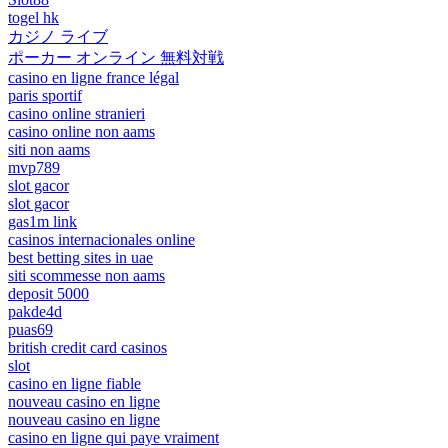
togel hk
カジノ ライブ
ポーカー オンライン 無料対戦
casino en ligne france légal
paris sportif
casino online stranieri
casino online non aams
siti non aams
mvp789
slot gacor
slot gacor
gas1m link
casinos internacionales online
best betting sites in uae
siti scommesse non aams
deposit 5000
pakde4d
puas69
british credit card casinos
slot
casino en ligne fiable
nouveau casino en ligne
nouveau casino en ligne
casino en ligne qui paye vraiment