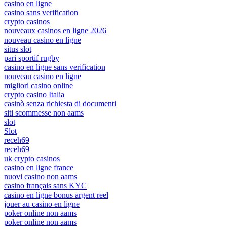
casino en ligne
casino sans verification
crypto casinos
nouveaux casinos en ligne 2026
nouveau casino en ligne
situs slot
pari sportif rugby
casino en ligne sans verification
nouveau casino en ligne
migliori casino online
crypto casino Italia
casinò senza richiesta di documenti
siti scommesse non aams
slot
Slot
receh69
receh69
uk crypto casinos
casino en ligne france
nuovi casino non aams
casino français sans KYC
casino en ligne bonus argent reel
jouer au casino en ligne
poker online non aams
poker online non aams