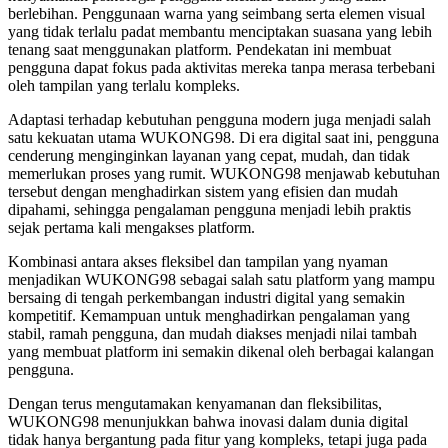
berlebihan. Penggunaan warna yang seimbang serta elemen visual
yang tidak terlalu padat membantu menciptakan suasana yang lebih
tenang saat menggunakan platform. Pendekatan ini membuat
pengguna dapat fokus pada aktivitas mereka tanpa merasa terbebani
oleh tampilan yang terlalu kompleks.
Adaptasi terhadap kebutuhan pengguna modern juga menjadi salah
satu kekuatan utama WUKONG98. Di era digital saat ini, pengguna
cenderung menginginkan layanan yang cepat, mudah, dan tidak
memerlukan proses yang rumit. WUKONG98 menjawab kebutuhan
tersebut dengan menghadirkan sistem yang efisien dan mudah
dipahami, sehingga pengalaman pengguna menjadi lebih praktis
sejak pertama kali mengakses platform.
Kombinasi antara akses fleksibel dan tampilan yang nyaman
menjadikan WUKONG98 sebagai salah satu platform yang mampu
bersaing di tengah perkembangan industri digital yang semakin
kompetitif. Kemampuan untuk menghadirkan pengalaman yang
stabil, ramah pengguna, dan mudah diakses menjadi nilai tambah
yang membuat platform ini semakin dikenal oleh berbagai kalangan
pengguna.
Dengan terus mengutamakan kenyamanan dan fleksibilitas,
WUKONG98 menunjukkan bahwa inovasi dalam dunia digital
tidak hanya bergantung pada fitur yang kompleks, tetapi juga pada