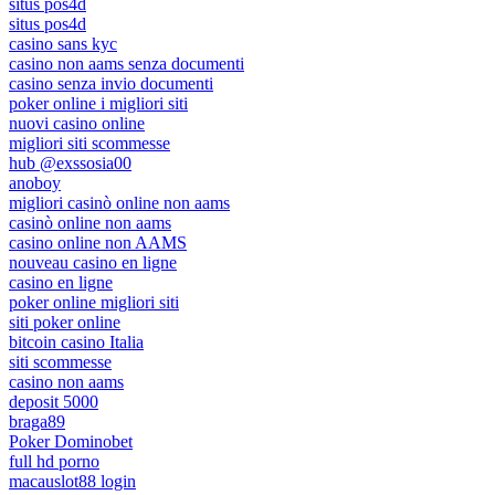
situs pos4d
situs pos4d
casino sans kyc
casino non aams senza documenti
casino senza invio documenti
poker online i migliori siti
nuovi casino online
migliori siti scommesse
hub @exssosia00
anoboy
migliori casinò online non aams
casinò online non aams
casino online non AAMS
nouveau casino en ligne
casino en ligne
poker online migliori siti
siti poker online
bitcoin casino Italia
siti scommesse
casino non aams
deposit 5000
braga89
Poker Dominobet
full hd porno
macauslot88 login