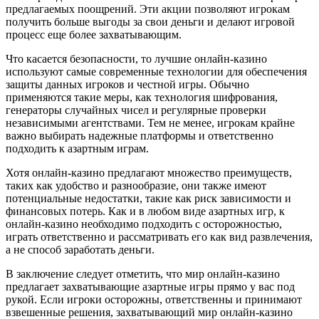
предлагаемых поощрений. Эти акции позволяют игрокам
получить больше выгоды за свои деньги и делают игровой
процесс еще более захватывающим.
Что касается безопасности, то лучшие онлайн-казино
используют самые современные технологии для обеспечения
защиты данных игроков и честной игры. Обычно
применяются такие меры, как технология шифрования,
генераторы случайных чисел и регулярные проверки
независимыми агентствами. Тем не менее, игрокам крайне
важно выбирать надежные платформы и ответственно
подходить к азартным играм.
Хотя онлайн-казино предлагают множество преимуществ,
таких как удобство и разнообразие, они также имеют
потенциальные недостатки, такие как риск зависимости и
финансовых потерь. Как и в любом виде азартных игр, к
онлайн-казино необходимо подходить с осторожностью,
играть ответственно и рассматривать его как вид развлечения,
а не способ заработать деньги.
В заключение следует отметить, что мир онлайн-казино
предлагает захватывающие азартные игры прямо у вас под
рукой. Если игроки осторожны, ответственны и принимают
взвешенные решения, захватывающий мир онлайн-казино