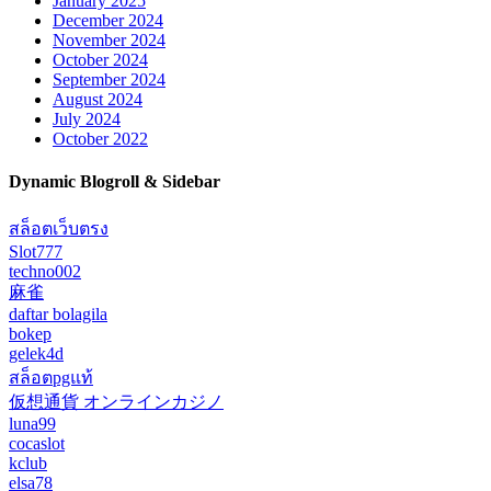
January 2025
December 2024
November 2024
October 2024
September 2024
August 2024
July 2024
October 2022
Dynamic Blogroll & Sidebar
สล็อตเว็บตรง
Slot777
techno002
麻雀
daftar bolagila
bokep
gelek4d
สล็อตpgแท้
仮想通貨 オンラインカジノ
luna99
cocaslot
kclub
elsa78