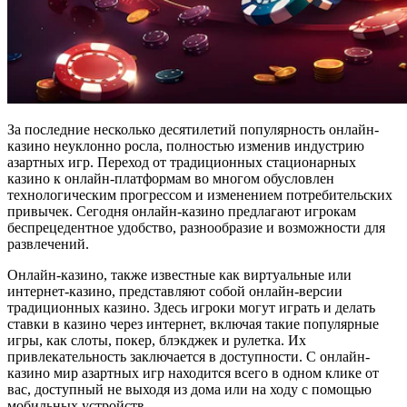
За последние несколько десятилетий популярность онлайн-
казино неуклонно росла, полностью изменив индустрию
азартных игр. Переход от традиционных стационарных
казино к онлайн-платформам во многом обусловлен
технологическим прогрессом и изменением потребительских
привычек. Сегодня онлайн-казино предлагают игрокам
беспрецедентное удобство, разнообразие и возможности для
развлечений.
Онлайн-казино, также известные как виртуальные или
интернет-казино, представляют собой онлайн-версии
традиционных казино. Здесь игроки могут играть и делать
ставки в казино через интернет, включая такие популярные
игры, как слоты, покер, блэкджек и рулетка. Их
привлекательность заключается в доступности. С онлайн-
казино мир азартных игр находится всего в одном клике от
вас, доступный не выходя из дома или на ходу с помощью
мобильных устройств.