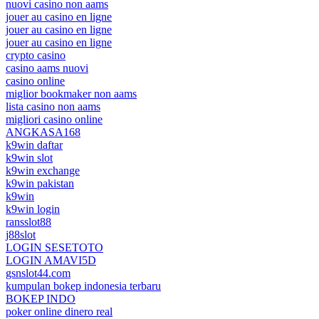
nuovi casino non aams
jouer au casino en ligne
jouer au casino en ligne
jouer au casino en ligne
crypto casino
casino aams nuovi
casino online
miglior bookmaker non aams
lista casino non aams
migliori casino online
ANGKASA168
k9win daftar
k9win slot
k9win exchange
k9win pakistan
k9win
k9win login
ransslot88
j88slot
LOGIN SESETOTO
LOGIN AMAVI5D
gsnslot44.com
kumpulan bokep indonesia terbaru
BOKEP INDO
poker online dinero real