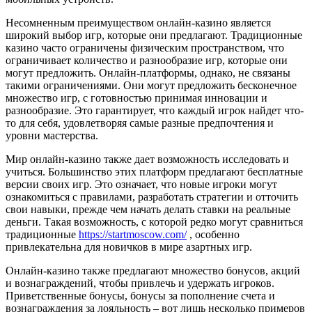
Несомненным преимуществом онлайн-казино является
широкий выбор игр, которые они предлагают. Традиционные
казино часто ограничены физическим пространством, что
ограничивает количество и разнообразие игр, которые они
могут предложить. Онлайн-платформы, однако, не связаны
такими ограничениями. Они могут предложить бесконечное
множество игр, с готовностью принимая инновации и
разнообразие. Это гарантирует, что каждый игрок найдет что-
то для себя, удовлетворяя самые разные предпочтения и
уровни мастерства.
Мир онлайн-казино также дает возможность исследовать и
учиться. Большинство этих платформ предлагают бесплатные
версии своих игр. Это означает, что новые игроки могут
ознакомиться с правилами, разработать стратегии и отточить
свои навыки, прежде чем начать делать ставки на реальные
деньги. Такая возможность, с которой редко могут сравниться
традиционные
https://startmoscow.com/
, особенно
привлекательна для новичков в мире азартных игр.
Онлайн-казино также предлагают множество бонусов, акций
и вознаграждений, чтобы привлечь и удержать игроков.
Приветственные бонусы, бонусы за пополнение счета и
вознаграждения за лояльность – вот лишь несколько примеров