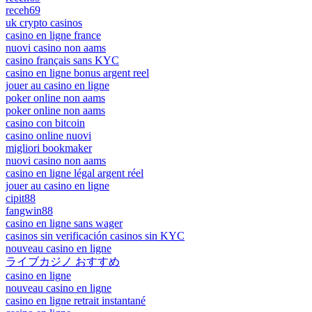
receh69
uk crypto casinos
casino en ligne france
nuovi casino non aams
casino français sans KYC
casino en ligne bonus argent reel
jouer au casino en ligne
poker online non aams
poker online non aams
casino con bitcoin
casino online nuovi
migliori bookmaker
nuovi casino non aams
casino en ligne légal argent réel
jouer au casino en ligne
cipit88
fangwin88
casino en ligne sans wager
casinos sin verificación casinos sin KYC
nouveau casino en ligne
ライブカジノ おすすめ
casino en ligne
nouveau casino en ligne
casino en ligne retrait instantané