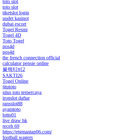
toto slot
toto slot
tiketslot login
uudet kasinot
dubai escort
Togel Resmi
Togel 4D
Toto Togel
pos4d
pos4d
the french connection official
calculator pensie online
블랙티비2
SAKTI26
Togel Online
jitutoto
situs toto terpercaya
ironslot daftar
ransslot88
ayamtoto
lotto01
live draw hk
receh 69
https://etgmantap06.com/
football wagers