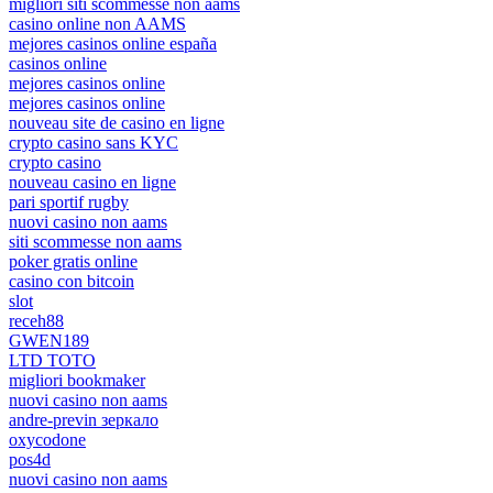
migliori siti scommesse non aams
casino online non AAMS
mejores casinos online españa
casinos online
mejores casinos online
mejores casinos online
nouveau site de casino en ligne
crypto casino sans KYC
crypto casino
nouveau casino en ligne
pari sportif rugby
nuovi casino non aams
siti scommesse non aams
poker gratis online
casino con bitcoin
slot
receh88
GWEN189
LTD TOTO
migliori bookmaker
nuovi casino non aams
andre-previn зеркало
oxycodone
pos4d
nuovi casino non aams