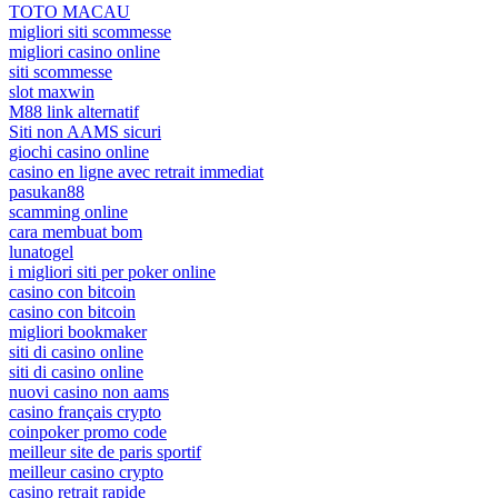
TOTO MACAU
migliori siti scommesse
migliori casino online
siti scommesse
slot maxwin
M88 link alternatif
Siti non AAMS sicuri
giochi casino online
casino en ligne avec retrait immediat
pasukan88
scamming online
cara membuat bom
lunatogel
i migliori siti per poker online
casino con bitcoin
casino con bitcoin
migliori bookmaker
siti di casino online
siti di casino online
nuovi casino non aams
casino français crypto
coinpoker promo code
meilleur site de paris sportif
meilleur casino crypto
casino retrait rapide