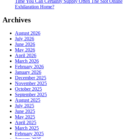
Time You Can Certainly Supply Often The Slot Online
Exhilaration Home?
Archives
August 2026
July 2026
June 2026
May 2026
April 2026
March 2026
February 2026
January 2026
December 2025
November 2025
October 2025
September 2025
August 2025
July 2025
June 2025
May 2025
April 2025
March 2025
February 2025