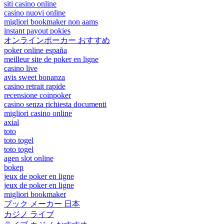
siti casino online
casino nuovi online
migliori bookmaker non aams
instant payout pokies
オンラインポーカー おすすめ
poker online españa
meilleur site de poker en ligne
casino live
avis sweet bonanza
casino retrait rapide
recensione coinpoker
casino senza richiesta documenti
migliori casino online
axial
toto
toto togel
toto togel
agen slot online
bokep
jeux de poker en ligne
jeux de poker en ligne
migliori bookmaker
ブック メーカー 日本
カジノ ライブ