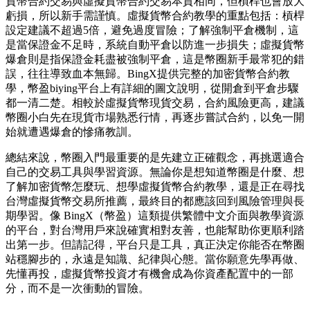
貨幣合約交易與虛擬貨幣合約交易本質相同，但槓桿也會放大
虧損，所以新手需謹慎。虛擬貨幣合約教學的重點包括：槓桿
設定建議不超過5倍，避免過度冒險；了解強制平倉機制，這
是當保證金不足時，系統自動平倉以防進一步損失；虛擬貨幣
爆倉則是指保證金耗盡被強制平倉，這是幣圈新手最常犯的錯
誤，往往導致血本無歸。BingX提供完整的加密貨幣合約教
學，幣盈biying平台上有詳細的圖文說明，從開倉到平倉步驟
都一清二楚。相較於虛擬貨幣現貨交易，合約風險更高，建議
幣圈小白先在現貨市場熟悉行情，再逐步嘗試合約，以免一開
始就遭遇爆倉的慘痛教訓。
總結來說，幣圈入門最重要的是先建立正確觀念，再挑選適合
自己的交易工具與學習資源。無論你是想知道幣圈是什麼、想
了解加密貨幣怎麼玩、想學虛擬貨幣合約教學，還是正在尋找
台灣虛擬貨幣交易所推薦，最終目的都應該回到風險管理與長
期學習。像 BingX（幣盈）這類提供繁體中文介面與教學資源
的平台，對台灣用戶來說確實相對友善，也能幫助你更順利踏
出第一步。但請記得，平台只是工具，真正決定你能否在幣圈
站穩腳步的，永遠是知識、紀律與心態。當你願意先學再做、
先懂再投，虛擬貨幣投資才有機會成為你資產配置中的一部
分，而不是一次衝動的冒險。