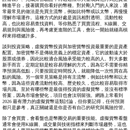
轉進平台，接著購買你看好的幣種。對於剛入門的人來說，通
常最常見的做法是先買主流幣，例如比特幣或以太幣，再慢慢
理解市場運作。這種方式的好處是資訊相對透明、流動性較
高，也比較容易查找資料。等你熟悉了買賣流程、K線圖、交
易規則與風險後，再考慮更進階的工具，會比一開始就碰高槓
桿來得穩健許多。
談到投資策略，虛擬貨幣投資與加密貨幣投資最重要的是資產
配置。加密貨幣不是傳統意義上的穩定資產，它的波動遠大於
股票或債券，因此比較適合風險承受能力較高的人。對大多數
新手而言，定期定額是較容易理解的方式，因為它不需要你精
準預測高低點，只要按固定時間投入，就能降低一次性買在高
點的風險。另一個常見策略是持有主流幣，例如比特幣和以太
幣，因為這些資產流動性較高、歷史較久，也比較容易取得市
場共識。至於有哪些幣是最值得投資的虛擬貨幣，並沒有標準
答案，因為市場會變化，項目也會汰弱留強。網路上常看到
2026 最有潛力的虛擬貨幣這類討論，但你要記得，任何預測
都只是參考，真正關鍵還是你是否有自己的研究與風險控管。
除了會買賣，會看盤也是幣圈交易的重要技能。虛擬貨幣看盤
通常會使用K線圖、成交量與技術指標來判斷市場趨勢，這也