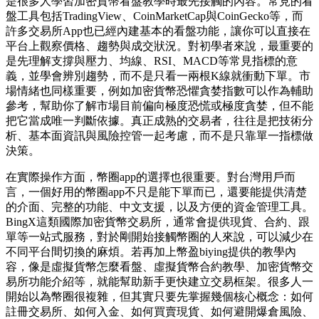
是很多人學習加密貨幣看盤教學時最先接觸的內容。常見的看
盤工具包括TradingView、CoinMarketCap與CoinGecko等，而
許多交易所App也已經內建基本的看盤功能，讓你可以直接在
平台上觀察價格、趨勢與成交狀況。對初學者來說，最重要的
是先理解支撐與壓力、均線、RSI、MACD等常見指標的意
義，並學會辨別趨勢，而不是只看一兩根K線就衝動下單。市
場情緒也同樣重要，例如加密貨幣恐懼貪婪指數可以作為輔助
參考，幫助你了解市場目前偏向極度恐慌或極度貪婪，但不能
把它當成唯一判斷依據。真正成熟的交易者，往往是把技術分
析、基本面資訊與風險控管一起考慮，而不是只靠單一指標做
決策。
在實際操作方面，幣圈app的選擇也很重要。對台灣用戶而
言，一個好用的幣圈app不只是能下單而已，還要能提供清楚
的介面、完整的功能、中文支援，以及方便的資金管理工具。
BingX這類國際加密貨幣交易所，通常會提供現貨、合約、跟
單等一站式服務，對於剛開始接觸幣圈的人來說，可以減少在
不同平台間切換的麻煩。若再加上幣盈biying提供的教學內
容，像是虛擬貨幣怎麼看盤、虛擬貨幣合約教學、加密貨幣交
易所功能介紹等，就能幫助新手更快建立交易框架。很多人一
開始以為幣圈很複雜，但其實只要先掌握幾個核心概念：如何
註冊交易所、如何入金、如何買賣現貨、如何避開爆倉風險、