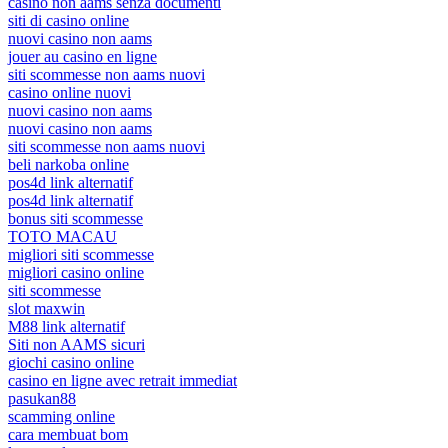
casino non aams senza documenti
siti di casino online
nuovi casino non aams
jouer au casino en ligne
siti scommesse non aams nuovi
casino online nuovi
nuovi casino non aams
nuovi casino non aams
siti scommesse non aams nuovi
beli narkoba online
pos4d link alternatif
pos4d link alternatif
bonus siti scommesse
TOTO MACAU
migliori siti scommesse
migliori casino online
siti scommesse
slot maxwin
M88 link alternatif
Siti non AAMS sicuri
giochi casino online
casino en ligne avec retrait immediat
pasukan88
scamming online
cara membuat bom