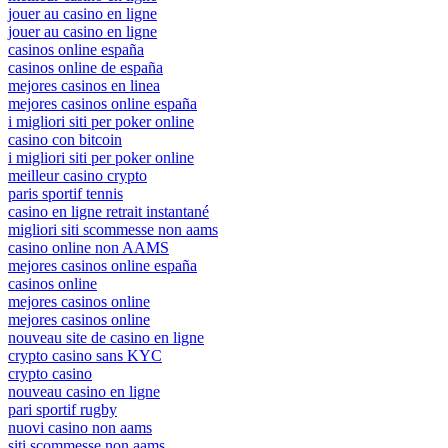
jouer au casino en ligne
jouer au casino en ligne
casinos online españa
casinos online de españa
mejores casinos en linea
mejores casinos online españa
i migliori siti per poker online
casino con bitcoin
i migliori siti per poker online
meilleur casino crypto
paris sportif tennis
casino en ligne retrait instantané
migliori siti scommesse non aams
casino online non AAMS
mejores casinos online españa
casinos online
mejores casinos online
mejores casinos online
nouveau site de casino en ligne
crypto casino sans KYC
crypto casino
nouveau casino en ligne
pari sportif rugby
nuovi casino non aams
siti scommesse non aams