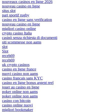
nouveaux casinos en ligne 2026
nouveau casino en ligne
situs slot
pari sportif rugby
casino en ligne sans verification
nouveau casino en ligne
migliori casino online
crypto casino Italia
casinò senza richiesta di documenti
siti scommesse non aams
slot
Slot
receh69
receh69
uk crypto casinos
casino en ligne france
nuovi casino non aams
casino français sans KYC
casino en ligne bonus argent reel
jouer au casino en ligne
poker online non aams
poker online non aams
casino con bitcoin
casino online nuovi
migliori bookmaker