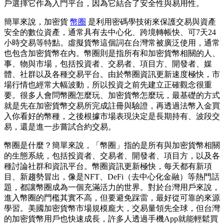
戶選擇它作為入門平台，因為它結合了安全性與易用性。
簡單來說，加密貨
幣圈
是利用密碼學技術來保護交易與資產
安全的數位資產，通常具有去中心化、跨境轉帳快、可7天24
小時交易等特點。虛擬貨幣這個詞在台灣常被廣泛使用，通常
也包含加密貨幣在內。幣圈則是指所有和加密貨幣相關的人、
事、物與市場，包括投資者、交易者、項目方、開發者、媒
體、社群以及各種交易平台。由於幣圈資訊更新速度極快，市
場行情也經常大幅波動，所以投資之前先建立正確觀念很重
要。很多人會問幣圈怎麼玩、加密貨幣怎麼玩，最基礎的方式
就是先在加密貨幣交易所完成註冊與驗證，再透過法幣入金買
入你看好的幣種，之後根據市場表現決定是長期持有、波段交
易，還是進一步嘗試合約交易。
幣圈是什麼？簡單來說，「幣圈」指的是所有與加密貨幣相關
的生態系統，包括投資者、交易者、開發者、項目方，以及各
種討論社群和資訊平台。幣圈資訊更新極快，每天都有新項
目、新趨勢冒出，像是NFT、DeFi（去中心化金融）等熱門話
題，都讓幣圈成為一個充滿活力的世界。對於台灣用戶來說，
進入幣圈的門檻其實不高，但要避免踩雷，最好從可靠的來源
學習。美國加密貨幣市場規模龐大，交易量領先全球，但台灣
的加密貨幣用戶也快速成長，許多人透過手機App就能輕鬆買