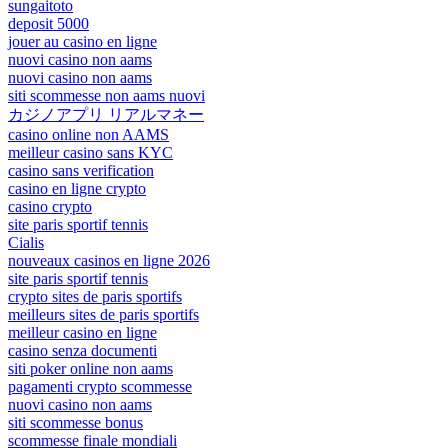
sungaitoto
deposit 5000
jouer au casino en ligne
nuovi casino non aams
nuovi casino non aams
siti scommesse non aams nuovi
カジノアプリ リアルマネー
casino online non AAMS
meilleur casino sans KYC
casino sans verification
casino en ligne crypto
casino crypto
site paris sportif tennis
Cialis
nouveaux casinos en ligne 2026
site paris sportif tennis
crypto sites de paris sportifs
meilleurs sites de paris sportifs
meilleur casino en ligne
casino senza documenti
siti poker online non aams
pagamenti crypto scommesse
nuovi casino non aams
siti scommesse bonus
scommesse finale mondiali