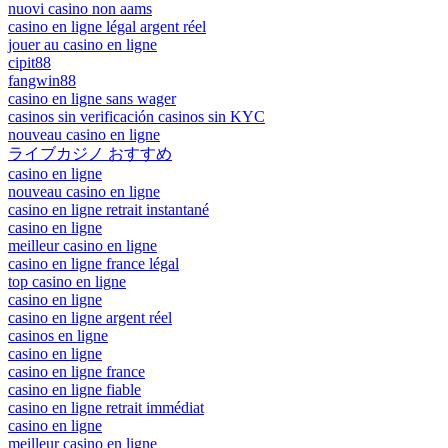
nuovi casino non aams
casino en ligne légal argent réel
jouer au casino en ligne
cipit88
fangwin88
casino en ligne sans wager
casinos sin verificación casinos sin KYC
nouveau casino en ligne
ライブカジノ おすすめ
casino en ligne
nouveau casino en ligne
casino en ligne retrait instantané
casino en ligne
meilleur casino en ligne
casino en ligne france légal
top casino en ligne
casino en ligne
casino en ligne argent réel
casinos en ligne
casino en ligne
casino en ligne france
casino en ligne fiable
casino en ligne retrait immédiat
casino en ligne
meilleur casino en ligne