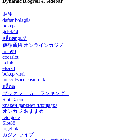
Dynamic Blogroll & Sidebar
麻雀
daftar bolagila
bokep
gelek4d
สล็อตpgแท้
仮想通貨 オンラインカジノ
luna99
cocaslot
kclub
elsa78
bokep viral
lucky twice casino uk
สล็อต
ブック メーカー ランキング –
Slot Gacor
кракен даркнет площадка
オンカジ おすすめ
tete gede
Slot88
togel hk
カジノ ライブ