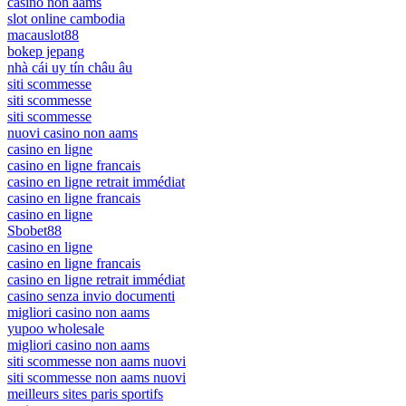
casino non aams
slot online cambodia
macauslot88
bokep jepang
nhà cái uy tín châu âu
siti scommesse
siti scommesse
siti scommesse
nuovi casino non aams
casino en ligne
casino en ligne francais
casino en ligne retrait immédiat
casino en ligne francais
casino en ligne
Sbobet88
casino en ligne
casino en ligne francais
casino en ligne retrait immédiat
casino senza invio documenti
migliori casino non aams
yupoo wholesale
migliori casino non aams
siti scommesse non aams nuovi
siti scommesse non aams nuovi
meilleurs sites paris sportifs