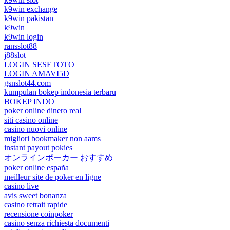
k9win exchange
k9win pakistan
k9win
k9win login
ransslot88
j88slot
LOGIN SESETOTO
LOGIN AMAVI5D
gsnslot44.com
kumpulan bokep indonesia terbaru
BOKEP INDO
poker online dinero real
siti casino online
casino nuovi online
migliori bookmaker non aams
instant payout pokies
オンラインポーカー おすすめ
poker online españa
meilleur site de poker en ligne
casino live
avis sweet bonanza
casino retrait rapide
recensione coinpoker
casino senza richiesta documenti