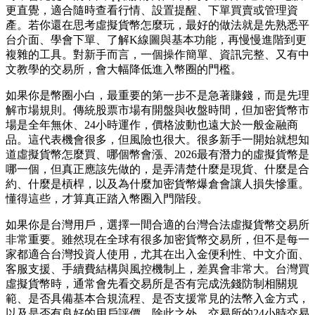
更直覺，適合隨時查看行情、設置提醒、下單買賣或管理資
產。若你還在思考虛擬貨幣怎麼玩，最好的做法就是先熟悉平
台介面、學會下單、了解K線圖與基本功能，再慢慢進階到更
複雜的工具。對新手而言，一個操作簡單、資訊完整、又有中
文教學的交易所，會大幅降低進入幣圈的門檻。
如果你是幣圈小白，最重要的第一步不是急著賺錢，而是先理
解市場規則。傳統股票市場有開盤與收盤時間，但加密貨幣市
場是全年無休、24小時運作，價格波動也遠大於一般金融商
品。這代表機會很多，但風險也很大。很多新手一開始就想知
道虛擬貨幣怎麼買、哪個幣會漲、2026最有潛力的虛擬貨幣是
哪一個，但真正應該先做的，是弄清楚什麼是現貨、什麼是合
約、什麼是槓桿，以及為什麼加密貨幣爆倉會讓人損失慘重。
懂得這些，才算真正踏入幣圈入門階段。
如果你是台灣用戶，選擇一間合適的台灣合法虛擬貨幣交易所
非常重要。雖然現在全球有很多加密貨幣交易所，但不是每一
家都適合台灣投資人使用，尤其在出入金便利性、中文介面、
客服支援、手續費結構與風控機制上，差異會非常大。台灣買
虛擬貨幣時，通常會先看交易所是否有完成洗錢防制相關規
範、是否具備基本合規流程、是否支援常見的法幣入金方式，
以及是否有良好的用戶評價。除此之外，交易所的24小時交易