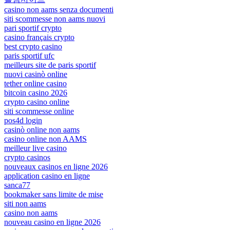
casino non aams senza documenti
siti scommesse non aams nuovi
pari sportif crypto
casino français crypto
best crypto casino
paris sportif ufc
meilleurs site de paris sportif
nuovi casinò online
tether online casino
bitcoin casino 2026
crypto casino online
siti scommesse online
pos4d login
casinò online non aams
casino online non AAMS
meilleur live casino
crypto casinos
nouveaux casinos en ligne 2026
application casino en ligne
sanca77
bookmaker sans limite de mise
siti non aams
casino non aams
nouveau casino en ligne 2026