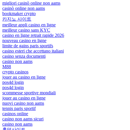
migliori casinò online non aams
casinò online non aams
bookmaker crypto
카지노 사이트
meilleur appli casino en ligne
meilleur casino sans KYC
casino en ligne retrait rapide 2026
nouveau casino en ligne
limite de gains paris sportifs
casino esteri che accettano italiani
casino senza documenti
casino non aams
M88
crypto casinos
jouer au casino en ligne
pos4d login
pos4d login
scommesse sportive mondiali
jouer au casino en ligne
nuovi casino non aams
tennis paris sportif
casinos online
casino non aams sicuri
casino non aams
홀덤사이트