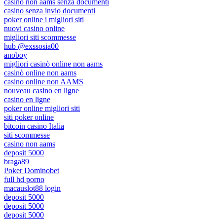
casino non aams senza documenti
casino senza invio documenti
poker online i migliori siti
nuovi casino online
migliori siti scommesse
hub @exssosia00
anoboy
migliori casinò online non aams
casinò online non aams
casino online non AAMS
nouveau casino en ligne
casino en ligne
poker online migliori siti
siti poker online
bitcoin casino Italia
siti scommesse
casino non aams
deposit 5000
braga89
Poker Dominobet
full hd porno
macauslot88 login
deposit 5000
deposit 5000
deposit 5000