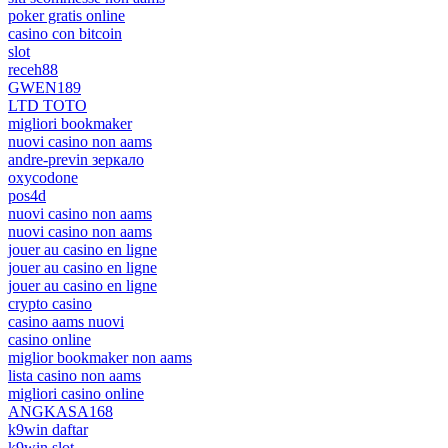
poker gratis online
casino con bitcoin
slot
receh88
GWEN189
LTD TOTO
migliori bookmaker
nuovi casino non aams
andre-previn зеркало
oxycodone
pos4d
nuovi casino non aams
nuovi casino non aams
jouer au casino en ligne
jouer au casino en ligne
jouer au casino en ligne
crypto casino
casino aams nuovi
casino online
miglior bookmaker non aams
lista casino non aams
migliori casino online
ANGKASA168
k9win daftar
k9win slot