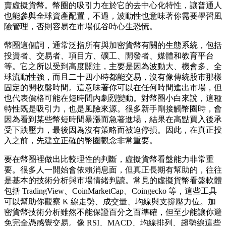
賣虛擬貨幣。幣圈的吸引力在於它的去中心化特性，讓普通人
也能參與全球資產配置，不過，波動性也意味著你需要學習風
險管理，否則容易在市場低谷時心生恐慌。
幣圈這個詞，通常泛指所有與加密貨幣有關的生態系統，包括
投資者、交易者、項目方、礦工、開發者、媒體和教育平台
等。它之所以受到高度關注，主要是因為波動大、機會多、全
球流動性強，而且二十四小時都能交易，沒有像傳統股市那樣
固定的開收盤時間。這意味著你可以在任何時間進出市場，但
也代表價格可能在短時間內劇烈變動。對幣圈小白來說，這種
特性既是吸引力，也是風險來源。很多新手剛接觸幣圈時，會
因為看到某些幣短時間暴漲而急著進場，結果在高點買入後承
受下跌壓力，最後因為沒有策略而被迫停損。因此，在真正投
入之前，先建立正確的幣圈觀念非常重要。
要在幣圈裡做出比較理性的判斷，虛擬貨幣看盤能力非常重
要。很多人一開始會依賴消息面，但真正長期有幫助的，往往
是基本的技術分析與市場情緒判讀。常見的虛擬貨幣看盤軟體
包括 TradingView、CoinMarketCap、Coingecko 等，這些工具
可以幫助你觀察 K 線走勢、成交量、均線與支撐壓力位。加
密貨幣技術分析雖然不能保證百分之百準確，但至少能讓你避
免完全憑感覺交易。像 RSI、MACD、均線排列、趨勢線這些