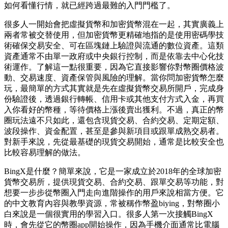
如何看懂行情，就已經跨過最難的入門門檻了。
很多人一開始會把虛擬貨幣和加密貨幣混在一起，其實廣義上
兩者常被交替使用，但加密貨幣更精確地指的是使用密碼學技
術確保交易安全、可在區塊鏈上驗證與流通的數位資產。這類
資產通常不由單一政府或中央銀行控制，而是依靠去中心化技
術運作。了解這一點很重要，因為它直接影響你對幣圈價格波
動、交易速度、資產保管與風險的理解。當你問加密貨幣怎麼
玩，最簡單的方式其實就是先在虛擬貨幣交易所開戶，完成身
份驗證後，透過銀行轉帳、信用卡或其他支付方式入金，再買
入你看好的幣種，等待價格上漲後賣出獲利。不過，真正的幣
圈玩法遠不只如此，還包含現貨交易、合約交易、定期定額、
波段操作、資金配置，甚至是參與新項目或跟單成熟交易者。
對新手來說，先從最基礎的現貨交易開始，通常是比較安全也
比較容易理解的做法。
BingX是什麼？簡單來說，它是一家成立於2018年的全球加密
貨幣交易所，提供現貨交易、合約交易、跟單交易等功能，對
想要一步步從幣圈入門走向進階操作的用戶來說相當方便。它
的中文教育內容與教學資源，常被稱作幣盈biying，對幣圈小
白來說是一個很實用的學習入口。很多人第一次接觸BingX
時，會先從它的幣圈app開始操作，因為手機介面通常比電腦