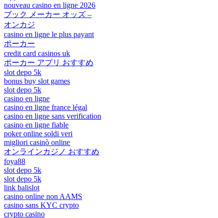
nouveau casino en ligne 2026
ブック メーカー オッズ –
オンカジ
casino en ligne le plus payant
ポーカー
credit card casinos uk
ポーカー アプリ おすすめ
slot depo 5k
bonus buy slot games
slot depo 5k
casino en ligne
casino en ligne france légal
casino en ligne sans verification
casino en ligne fiable
poker online soldi veri
migliori casinò online
オンラインカジノ おすすめ
foya88
slot depo 5k
slot depo 5k
link balislot
casino online non AAMS
casino sans KYC crypto
crypto casino