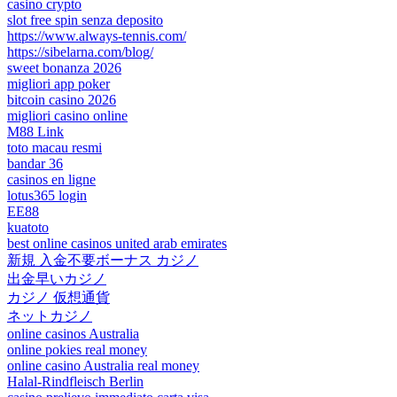
casino crypto
slot free spin senza deposito
https://www.always-tennis.com/
https://sibelarna.com/blog/
sweet bonanza 2026
migliori app poker
bitcoin casino 2026
migliori casino online
M88 Link
toto macau resmi
bandar 36
casinos en ligne
lotus365 login
EE88
kuatoto
best online casinos united arab emirates
新規 入金不要ボーナス カジノ
出金早いカジノ
カジノ 仮想通貨
ネットカジノ
online casinos Australia
online pokies real money
online casino Australia real money
Halal-Rindfleisch Berlin