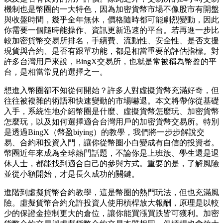
機制也是幣圈的一大特色，因為加密貨幣市場不像股市有開盤
與收盤時間，幾乎全年無休，價格隨時都可能劇烈變動，因此
你需要一個隨時能操作、資訊更新迅速的平台。若再進一步比
較加密貨幣交易所排名，手續費、流動性、安全性、是否支援
現貨與合約、是否有跟單功能，都是相當重要的評估指標。對
許多台灣用戶來說，BingX交易所，也就是常被稱為幣盈的平
台，是相當常見的選擇之一。
想進入幣圈卻不知從何開始？許多人對虛擬貨幣充滿好奇，但
往往被複雜的術語和快速變動的市場嚇退。本文將帶你從基礎
入手，系統性地介紹幣圈是什麼、虛擬貨幣怎麼玩、加密貨幣
怎麼玩，以及如何選擇適合台灣用戶的加密貨幣交易所。特別
是透過BingX（幣盈biying）的教學，我們將一步步解說交
易、合約和投資入門，讓你從幣圈小白變成有自信的投資者。
幣圈近年來成為全球熱門話題，不論你是上班族、學生還是退
休人士，都能找到適合自己的參與方式。重要的是，了解風險
並從小額開始，才是長久成功的關鍵。
進階到虛擬貨幣合約教學，這是幣圈的熱門玩法，但也充滿風
險。虛擬貨幣合約允許投資人使用槓桿放大報酬，原理是以較
少的保證金控制更大的倉位，讓你能買漲買跌皆可獲利。加密