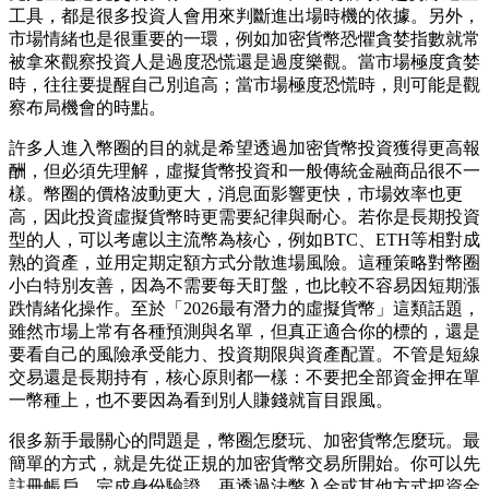
工具，都是很多投資人會用來判斷進出場時機的依據。另外，
市場情緒也是很重要的一環，例如加密貨幣恐懼貪婪指數就常
被拿來觀察投資人是過度恐慌還是過度樂觀。當市場極度貪婪
時，往往要提醒自己別追高；當市場極度恐慌時，則可能是觀
察布局機會的時點。
許多人進入幣圈的目的就是希望透過加密貨幣投資獲得更高報
酬，但必須先理解，虛擬貨幣投資和一般傳統金融商品很不一
樣。幣圈的價格波動更大，消息面影響更快，市場效率也更
高，因此投資虛擬貨幣時更需要紀律與耐心。若你是長期投資
型的人，可以考慮以主流幣為核心，例如BTC、ETH等相對成
熟的資產，並用定期定額方式分散進場風險。這種策略對幣圈
小白特別友善，因為不需要每天盯盤，也比較不容易因短期漲
跌情緒化操作。至於「2026最有潛力的虛擬貨幣」這類話題，
雖然市場上常有各種預測與名單，但真正適合你的標的，還是
要看自己的風險承受能力、投資期限與資產配置。不管是短線
交易還是長期持有，核心原則都一樣：不要把全部資金押在單
一幣種上，也不要因為看到別人賺錢就盲目跟風。
很多新手最關心的問題是，幣圈怎麼玩、加密貨幣怎麼玩。最
簡單的方式，就是先從正規的加密貨幣交易所開始。你可以先
註冊帳戶、完成身份驗證，再透過法幣入金或其他方式把資金