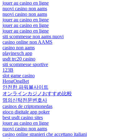
jouer au casino en ligne
nuovi casino non aams
nuovi casino non aams
jouer au casino en ligne
jouer au casino en ligne
jouer au casino en ligne
siti scommesse non aams nuovi
casino online non AAMS
casino non aams
playinexch app
usdt trc20 casino
siti scommesse sportive
123B
slot game casino
HengOngBet
안전한 파워볼사이트
オンラインカジノおすすめ比較
명의신탁전문변호사
casinos de criptomonedas
gioco digitale app poker
best usdt casino sites
jouer au casino en ligne
nuovi casino non aams
casino online stranieri che accettano italiani