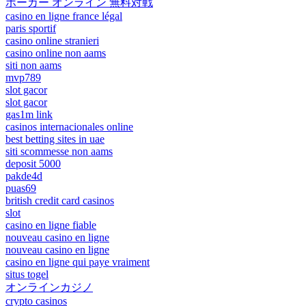
ポーカー オンライン 無料対戦
casino en ligne france légal
paris sportif
casino online stranieri
casino online non aams
siti non aams
mvp789
slot gacor
slot gacor
gas1m link
casinos internacionales online
best betting sites in uae
siti scommesse non aams
deposit 5000
pakde4d
puas69
british credit card casinos
slot
casino en ligne fiable
nouveau casino en ligne
nouveau casino en ligne
casino en ligne qui paye vraiment
situs togel
オンラインカジノ
crypto casinos