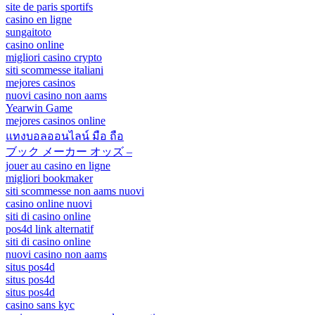
site de paris sportifs
casino en ligne
sungaitoto
casino online
migliori casino crypto
siti scommesse italiani
mejores casinos
nuovi casino non aams
Yearwin Game
mejores casinos online
แทงบอลออนไลน์ มือ ถือ
ブック メーカー オッズ –
jouer au casino en ligne
migliori bookmaker
siti scommesse non aams nuovi
casino online nuovi
siti di casino online
pos4d link alternatif
siti di casino online
nuovi casino non aams
situs pos4d
situs pos4d
situs pos4d
casino sans kyc