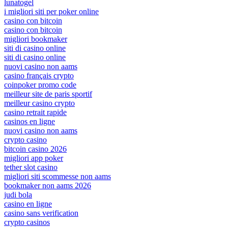
lunatogel
i migliori siti per poker online
casino con bitcoin
casino con bitcoin
migliori bookmaker
siti di casino online
siti di casino online
nuovi casino non aams
casino français crypto
coinpoker promo code
meilleur site de paris sportif
meilleur casino crypto
casino retrait rapide
casinos en ligne
nuovi casino non aams
crypto casino
bitcoin casino 2026
migliori app poker
tether slot casino
migliori siti scommesse non aams
bookmaker non aams 2026
judi bola
casino en ligne
casino sans verification
crypto casinos