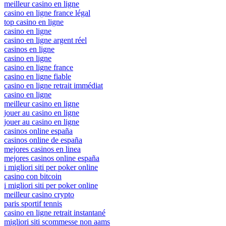
meilleur casino en ligne
casino en ligne france légal
top casino en ligne
casino en ligne
casino en ligne argent réel
casinos en ligne
casino en ligne
casino en ligne france
casino en ligne fiable
casino en ligne retrait immédiat
casino en ligne
meilleur casino en ligne
jouer au casino en ligne
jouer au casino en ligne
casinos online españa
casinos online de españa
mejores casinos en linea
mejores casinos online españa
i migliori siti per poker online
casino con bitcoin
i migliori siti per poker online
meilleur casino crypto
paris sportif tennis
casino en ligne retrait instantané
migliori siti scommesse non aams