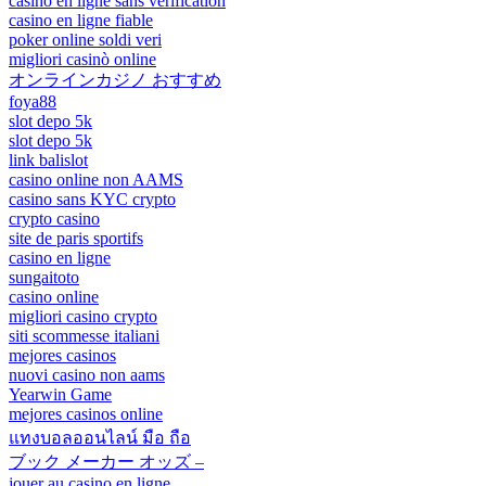
casino en ligne sans verification
casino en ligne fiable
poker online soldi veri
migliori casinò online
オンラインカジノ おすすめ
foya88
slot depo 5k
slot depo 5k
link balislot
casino online non AAMS
casino sans KYC crypto
crypto casino
site de paris sportifs
casino en ligne
sungaitoto
casino online
migliori casino crypto
siti scommesse italiani
mejores casinos
nuovi casino non aams
Yearwin Game
mejores casinos online
แทงบอลออนไลน์ มือ ถือ
ブック メーカー オッズ –
jouer au casino en ligne