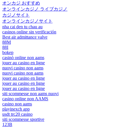
オンカジ おすすめ
オンラインカジノ ライブカジノ
カジノサイト
オンラインカジノサイト
nha cai den tu chau au
casinos online sin verificación
Best air admittance valve
88M
88I
bokep
casinò online non aams
jouer au casino en ligne
nuovi casino non aams
nuovi casino non aams
jouer au casino en ligne
jouer au casino en ligne
jouer au casino en ligne
siti scommesse non aams nuovi
casino online non AAMS
casino non aams
playinexch app
usdt trc20 casino
siti scommesse sportive
123B