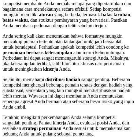
kompetisi membantu Anda memahami apa yang dipertaruhkan dan
bagaimana cara mendekatinya secara efektif. Setiap kompetisi
mungkin memiliki
aturan
yang berbeda, termasuk
batas taruhan
,
batas waktu
, dan struktur pembayaran yang bervariasi. Pastikan
Anda membaca pedoman dengan teliti sebelum terjun.
Anda sering kali akan menemukan bahwa formatnya mungkin
mencakup putaran tertentu atau tantangan unik, jadi bersiaplah
untuk beradaptasi. Perhatikan apakah kompetisi lebih condong ke
permainan berbasis keterampilan
atau murni keberuntungan.
Perbedaan ini dapat sangat memengaruhi strategi Anda. Misalnya,
jika keterampilan terlibat, latih fitur-fitur khusus dari permainan
untuk meningkatkan
kinerja
Anda.
Selain itu, memahami
distribusi hadiah
sangat penting. Beberapa
kompetisi menghargai beberapa pemain teratas dengan hadiah yang
substansial, sementara yang lain mungkin mendistribusikan hadiah
lebih merata. Wawasan ini dapat membantu Anda memutuskan
seberapa agresif Anda bermain atau seberapa besar risiko yang ingin
Anda ambil.
Terakhir, mengikuti perkembangan Anda selama kompetisi
sangatlah penting. Pantau kinerja Anda, evaluasi posisi Anda, dan
sesuaikan
strategi permainan
Anda sesuai untuk memaksimalkan
peluang Anda untuk pulang sebagai pemenang.