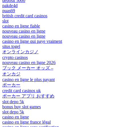
deposit 5000
pakde4d
puas69
british credit card casinos
slot
casino en ligne fiable
nouveau casino en ligne
nouveau casino en ligne
casino en ligne qui paye vraiment
situs togel
オンラインカジノ
crypto casinos
nouveau casino en ligne 2026
ブック メーカー オッズ –
オンカジ
casino en ligne le plus payant
ポーカー
credit card casinos uk
ポーカー アプリ おすすめ
slot depo 5k
bonus buy slot games
slot depo 5k
casino en ligne
casino en ligne france légal