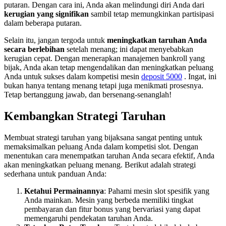
putaran. Dengan cara ini, Anda akan melindungi diri Anda dari
kerugian yang signifikan
sambil tetap memungkinkan partisipasi
dalam beberapa putaran.
Selain itu, jangan tergoda untuk
meningkatkan taruhan Anda
secara berlebihan
setelah menang; ini dapat menyebabkan
kerugian cepat. Dengan menerapkan manajemen bankroll yang
bijak, Anda akan tetap mengendalikan dan meningkatkan peluang
Anda untuk sukses dalam kompetisi mesin
deposit 5000
. Ingat, ini
bukan hanya tentang menang tetapi juga menikmati prosesnya.
Tetap bertanggung jawab, dan bersenang-senanglah!
Kembangkan Strategi Taruhan
Membuat strategi taruhan yang bijaksana sangat penting untuk
memaksimalkan peluang Anda dalam kompetisi slot. Dengan
menentukan cara menempatkan taruhan Anda secara efektif, Anda
akan meningkatkan peluang menang. Berikut adalah strategi
sederhana untuk panduan Anda:
Ketahui Permainannya
: Pahami mesin slot spesifik yang
Anda mainkan. Mesin yang berbeda memiliki tingkat
pembayaran dan fitur bonus yang bervariasi yang dapat
memengaruhi pendekatan taruhan Anda.