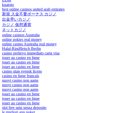
EE88
kuatoto
best online casinos united arab emirates
新規 入金不要ボーナス カジノ
出金早いカジノ
カジノ 仮想通貨
ネットカジノ
online casinos Australia
online pokies real money
online casino Australia real money
Halal-Rindfleisch Berlin
casino prelievo immediato carta visa
jouer au casino en ligne
jouer au casino en ligne
jouer au casino en ligne
casino utan svensk licens
casino en ligne francais
nuovi casino non aams
nuovi casino non aams
nuovi casino non aams
jouer au casino en ligne
jouer au casino en ligne
jouer au casino en ligne
slot free spin senza deposito
le migliori app poker