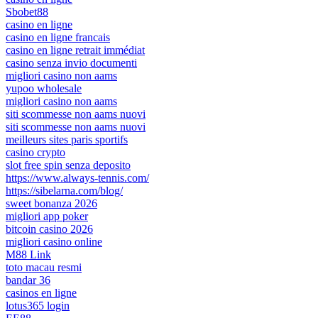
Sbobet88
casino en ligne
casino en ligne francais
casino en ligne retrait immédiat
casino senza invio documenti
migliori casino non aams
yupoo wholesale
migliori casino non aams
siti scommesse non aams nuovi
siti scommesse non aams nuovi
meilleurs sites paris sportifs
casino crypto
slot free spin senza deposito
https://www.always-tennis.com/
https://sibelarna.com/blog/
sweet bonanza 2026
migliori app poker
bitcoin casino 2026
migliori casino online
M88 Link
toto macau resmi
bandar 36
casinos en ligne
lotus365 login