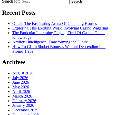
Search for:
Recent Posts
Obtain The Fascinating Arena Of Gambling Houses
Exploring This Exciting World Involving Casino Wagering
The Particular Interesting Playing Field Of Casino Gaming
Knowledge
Artificial Intelligence: Transforming the Future
How To Claim Sbobet Bonuses Without Descending Into
Promo Traps
Archives
August 2026
July 2026
June 2026
May 2026
April 2026
March 2026
February 2026
January 2026
December 2025
November 2025