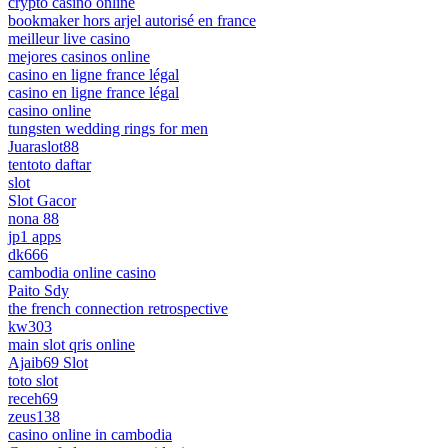
crypto casino online
bookmaker hors arjel autorisé en france
meilleur live casino
mejores casinos online
casino en ligne france légal
casino en ligne france légal
casino online
tungsten wedding rings for men
Juaraslot88
tentoto daftar
slot
Slot Gacor
nona 88
jp1 apps
dk666
cambodia online casino
Paito Sdy
the french connection retrospective
kw303
main slot qris online
Ajaib69 Slot
toto slot
receh69
zeus138
casino online in cambodia