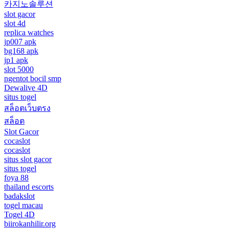
카지노솔루션
slot gacor
slot 4d
replica watches
jp007 apk
bg168 apk
jp1 apk
slot 5000
ngentot bocil smp
Dewalive 4D
situs togel
สล็อตเว็บตรง
สล็อต
Slot Gacor
cocaslot
cocaslot
situs slot gacor
situs togel
foya 88
thailand escorts
badakslot
togel macau
Togel 4D
biirokanhilir.org