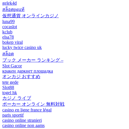
gelek4d
สล็อตpgแท้
仮想通貨 オンラインカジノ
luna99
cocaslot
kclub
elsa78
bokep viral
lucky twice casino uk
สล็อต
ブック メーカー ランキング –
Slot Gacor
кракен даркнет площадка
オンカジ おすすめ
tete gede
Slot88
togel hk
カジノ ライブ
ポーカー オンライン 無料対戦
casino en ligne france légal
paris sportif
casino online stranieri
casino online non aams