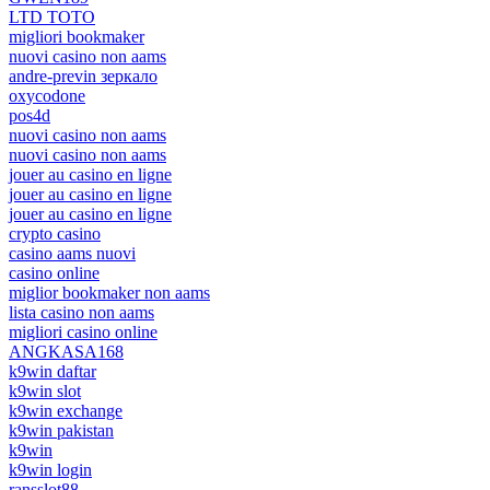
LTD TOTO
migliori bookmaker
nuovi casino non aams
andre-previn зеркало
oxycodone
pos4d
nuovi casino non aams
nuovi casino non aams
jouer au casino en ligne
jouer au casino en ligne
jouer au casino en ligne
crypto casino
casino aams nuovi
casino online
miglior bookmaker non aams
lista casino non aams
migliori casino online
ANGKASA168
k9win daftar
k9win slot
k9win exchange
k9win pakistan
k9win
k9win login
ransslot88