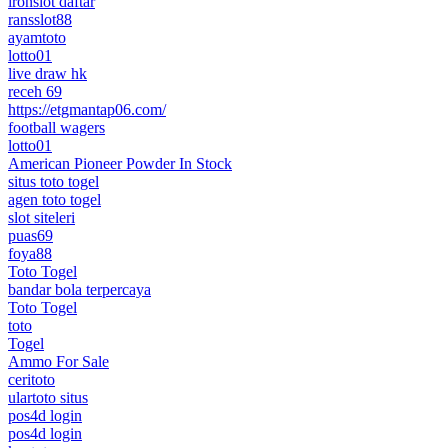
ironslot daftar
ransslot88
ayamtoto
lotto01
live draw hk
receh 69
https://etgmantap06.com/
football wagers
lotto01
American Pioneer Powder In Stock
situs toto togel
agen toto togel
slot siteleri
puas69
foya88
Toto Togel
bandar bola terpercaya
Toto Togel
toto
Togel
Ammo For Sale
ceritoto
ulartoto situs
pos4d login
pos4d login