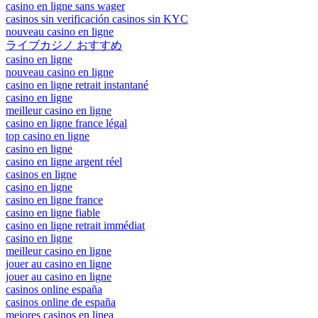
casino en ligne sans wager
casinos sin verificación casinos sin KYC
nouveau casino en ligne
ライブカジノ おすすめ
casino en ligne
nouveau casino en ligne
casino en ligne retrait instantané
casino en ligne
meilleur casino en ligne
casino en ligne france légal
top casino en ligne
casino en ligne
casino en ligne argent réel
casinos en ligne
casino en ligne
casino en ligne france
casino en ligne fiable
casino en ligne retrait immédiat
casino en ligne
meilleur casino en ligne
jouer au casino en ligne
jouer au casino en ligne
casinos online españa
casinos online de españa
mejores casinos en linea