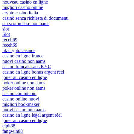
nouveau casino en ligne
migliori casino online
crypto casino Italia
casinò senza richiesta di documenti
siti scommesse non aams
slot
Slot
receh69
receh69
uk crypto casinos
casino en ligne france
nuovi casino non aams
casino français sans KYC
casino en ligne bonus argent reel
jouer au casino en ligne
poker online non aams
poker online non aams
casino con bitcoin
casino online nuovi
migliori bookmaker
nuovi casino non aams
casino en ligne légal argent réel
jouer au casino en ligne
cipit88
fangwin88