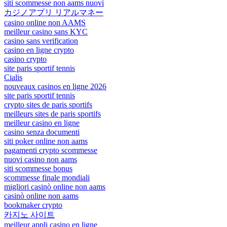
siti scommesse non aams nuovi
カジノアプリ リアルマネー
casino online non AAMS
meilleur casino sans KYC
casino sans verification
casino en ligne crypto
casino crypto
site paris sportif tennis
Cialis
nouveaux casinos en ligne 2026
site paris sportif tennis
crypto sites de paris sportifs
meilleurs sites de paris sportifs
meilleur casino en ligne
casino senza documenti
siti poker online non aams
pagamenti crypto scommesse
nuovi casino non aams
siti scommesse bonus
scommesse finale mondiali
migliori casinò online non aams
casinò online non aams
bookmaker crypto
카지노 사이트
meilleur appli casino en ligne