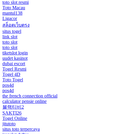
toto slot resmi
Toto Macau
mantul138
Ligacor
สล็อตเว็บตรง
situs togel
link slot
toto slot
toto slot
tiketslot login
uudet kasinot
dubai escort
Togel Resmi
Togel 4D
Toto Togel
pos4d
pos4d
the french connection official
calculator pensie online
블랙티비2
SAKTI26
Togel Online
jitutoto
situs toto terpercaya