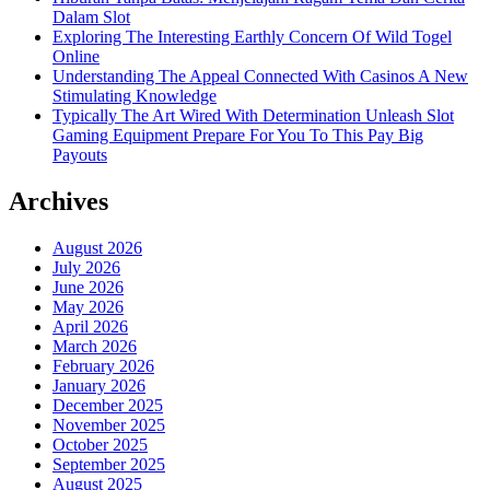
Dalam Slot
Exploring The Interesting Earthly Concern Of Wild Togel
Online
Understanding The Appeal Connected With Casinos A New
Stimulating Knowledge
Typically The Art Wired With Determination Unleash Slot
Gaming Equipment Prepare For You To This Pay Big
Payouts
Archives
August 2026
July 2026
June 2026
May 2026
April 2026
March 2026
February 2026
January 2026
December 2025
November 2025
October 2025
September 2025
August 2025