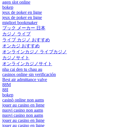
agen slot online
bokep
jeux de poker en ligne
jeux de poker en ligne
migliori bookmaker
ブック メーカー 日本
カジノ ライブ
ライブ カジノ おすすめ
オンカジ おすすめ
オンラインカジノ ライブカジノ
カジノサイト
オンラインカジノサイト
nha cai den tu chau au
casinos online sin verificación
Best air admittance valve
88M
88I
bokep
casinò online non aams
jouer au casino en ligne
nuovi casino non aams
nuovi casino non aams
jouer au casino en ligne
jouer au casino en ligne