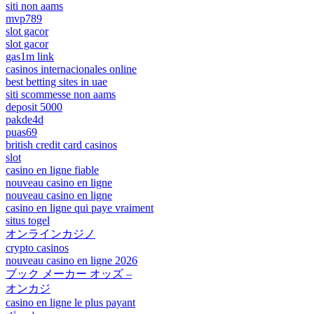
siti non aams
mvp789
slot gacor
slot gacor
gas1m link
casinos internacionales online
best betting sites in uae
siti scommesse non aams
deposit 5000
pakde4d
puas69
british credit card casinos
slot
casino en ligne fiable
nouveau casino en ligne
nouveau casino en ligne
casino en ligne qui paye vraiment
situs togel
オンラインカジノ
crypto casinos
nouveau casino en ligne 2026
ブック メーカー オッズ –
オンカジ
casino en ligne le plus payant