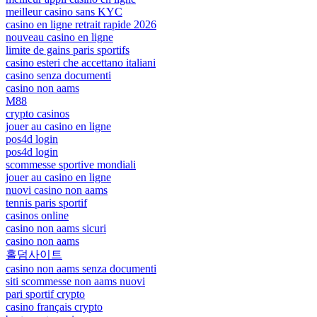
meilleur casino sans KYC
casino en ligne retrait rapide 2026
nouveau casino en ligne
limite de gains paris sportifs
casino esteri che accettano italiani
casino senza documenti
casino non aams
M88
crypto casinos
jouer au casino en ligne
pos4d login
pos4d login
scommesse sportive mondiali
jouer au casino en ligne
nuovi casino non aams
tennis paris sportif
casinos online
casino non aams sicuri
casino non aams
홀덤사이트
casino non aams senza documenti
siti scommesse non aams nuovi
pari sportif crypto
casino français crypto