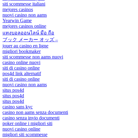
siti scommesse italiani
mejores casinos
nuovi casino non aams
Yearwin Game
mejores casinos online
แทงบอลออนไลน์ มือ ถือ
ブック メーカー オッズ –
jouer au casino en ligne
migliori bookmaker
siti scommesse non aams nuovi
casino online nuovi
siti di casino online
pos4d link alternatif
siti di casino online
nuovi casino non aams
situs pos4d
situs pos4d
situs pos4d
casino sans kyc
casino non aams senza documenti
casino senza invio documenti
poker online i migliori siti
nuovi casino online
migliori siti scommesse