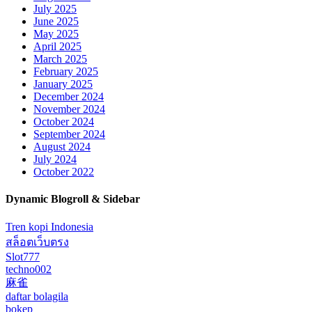
July 2025
June 2025
May 2025
April 2025
March 2025
February 2025
January 2025
December 2024
November 2024
October 2024
September 2024
August 2024
July 2024
October 2022
Dynamic Blogroll & Sidebar
Tren kopi Indonesia
สล็อตเว็บตรง
Slot777
techno002
麻雀
daftar bolagila
bokep