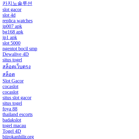
카지노솔루션
slot gacor
slot 4d
replica watches
jp007 apk
bg168 apk
jp1 apk
slot 5000
ngentot bocil smp
Dewalive 4D
situs togel
สล็อตเว็บตรง
สล็อต
Slot Gacor
cocaslot
cocaslot
situs slot gacor
situs togel
foya 88
thailand escorts
badakslot
togel macau
Togel 4D
biirokanhilir.org