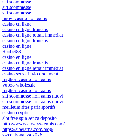
siti scommesse
siti scommesse
siti scommesse
nuovi casino non aams
casino en ligne
casino en ligne francais
casino en ligne retrait immédiat
casino en ligne francais
casino en ligne
Sbobet88
casino en ligne
casino en ligne francais
casino en ligne retrait immédiat
casino senza invio documenti
migliori casino non aams
yupoo wholesale
migliori casino non aams
siti scommesse non aams nuovi
siti scommesse non aams nuovi
meilleurs sites paris sportifs
casino crypto
slot free spin senza deposito
https://www.always-tennis.com/
https://sibelarna.com/blog/
sweet bonanza 2026