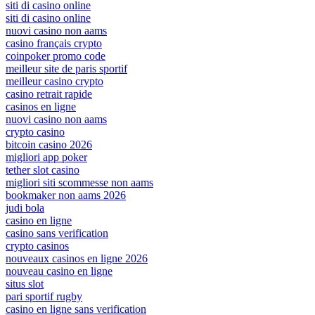
siti di casino online
siti di casino online
nuovi casino non aams
casino français crypto
coinpoker promo code
meilleur site de paris sportif
meilleur casino crypto
casino retrait rapide
casinos en ligne
nuovi casino non aams
crypto casino
bitcoin casino 2026
migliori app poker
tether slot casino
migliori siti scommesse non aams
bookmaker non aams 2026
judi bola
casino en ligne
casino sans verification
crypto casinos
nouveaux casinos en ligne 2026
nouveau casino en ligne
situs slot
pari sportif rugby
casino en ligne sans verification