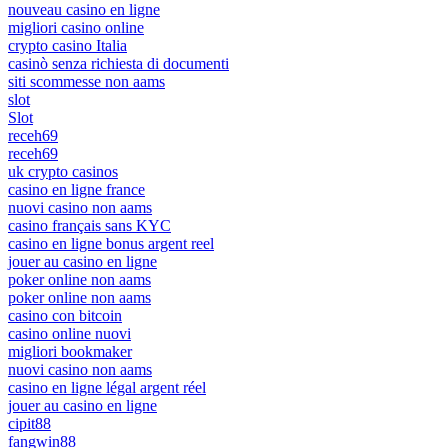
nouveau casino en ligne
migliori casino online
crypto casino Italia
casinò senza richiesta di documenti
siti scommesse non aams
slot
Slot
receh69
receh69
uk crypto casinos
casino en ligne france
nuovi casino non aams
casino français sans KYC
casino en ligne bonus argent reel
jouer au casino en ligne
poker online non aams
poker online non aams
casino con bitcoin
casino online nuovi
migliori bookmaker
nuovi casino non aams
casino en ligne légal argent réel
jouer au casino en ligne
cipit88
fangwin88