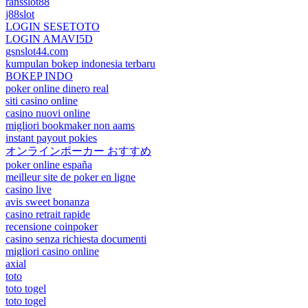
ransslot88
j88slot
LOGIN SESETOTO
LOGIN AMAVI5D
gsnslot44.com
kumpulan bokep indonesia terbaru
BOKEP INDO
poker online dinero real
siti casino online
casino nuovi online
migliori bookmaker non aams
instant payout pokies
オンラインポーカー おすすめ
poker online españa
meilleur site de poker en ligne
casino live
avis sweet bonanza
casino retrait rapide
recensione coinpoker
casino senza richiesta documenti
migliori casino online
axial
toto
toto togel
toto togel