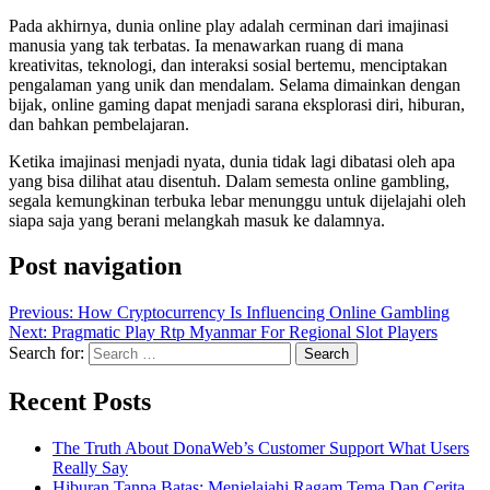
Pada akhirnya, dunia online play adalah cerminan dari imajinasi
manusia yang tak terbatas. Ia menawarkan ruang di mana
kreativitas, teknologi, dan interaksi sosial bertemu, menciptakan
pengalaman yang unik dan mendalam. Selama dimainkan dengan
bijak, online gaming dapat menjadi sarana eksplorasi diri, hiburan,
dan bahkan pembelajaran.
Ketika imajinasi menjadi nyata, dunia tidak lagi dibatasi oleh apa
yang bisa dilihat atau disentuh. Dalam semesta online gambling,
segala kemungkinan terbuka lebar menunggu untuk dijelajahi oleh
siapa saja yang berani melangkah masuk ke dalamnya.
Post navigation
Previous:
How Cryptocurrency Is Influencing Online Gambling
Next:
Pragmatic Play Rtp Myanmar For Regional Slot Players
Search for:
Recent Posts
The Truth About DonaWeb’s Customer Support What Users
Really Say
Hiburan Tanpa Batas: Menjelajahi Ragam Tema Dan Cerita