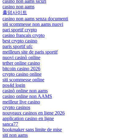
casino non aams sicuri
casino non aams
홀덤사이트
casino non aams senza documenti
siti scommesse non aams nuovi
pari sportif crypto
casino français crypto
best crypto casino
paris sportif ufc
meilleurs site de paris sportif
nuovi casinò online
tether online casino
bitcoin casino 2026
crypto casino online
siti scommesse online
pos4d login
casinò online non aams
casino online non AAMS
meilleur live casino
crypto casinos
nouveaux casinos en ligne 2026
application casino en ligne
sanca77
bookmaker sans limite de mise
siti non aams