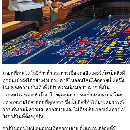
ในยุคที่เทคโนโลยีก้าวล้ำและการเชื่อมต่ออินเทอร์เน็ตเป็นสิ่งที่
ทุกคนเข้าถึงได้อย่างง่ายดาย คาสิโนออนไลน์ได้กลายเป็นหนึ่ง
ในแหล่งความบันเทิงที่ได้รับความนิยมอย่างมาก ทั้งใน
ประเทศไทยและทั่วโลก โดยผู้เล่นสามารถเข้าถึงเกมคาสิโนที่
หลากหลายได้จากทุกที่ทุกเวลา ซึ่งเป็นสิ่งที่ทำให้ประสบการณ์
การเล่นเกมมีความสะดวกสบายและไม่ต้องเสียเวลาเดินทางไป
ยังคาสิโนที่ตั้งอยู่จริง
คาสิโนออนไลน์เสนอเกมที่หลากหลาย ตั้งแต่เกมสล็อตที่มี