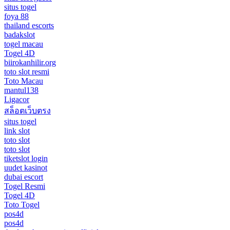
situs togel
foya 88
thailand escorts
badakslot
togel macau
Togel 4D
biirokanhilir.org
toto slot resmi
Toto Macau
mantul138
Ligacor
สล็อตเว็บตรง
situs togel
link slot
toto slot
toto slot
tiketslot login
uudet kasinot
dubai escort
Togel Resmi
Togel 4D
Toto Togel
pos4d
pos4d