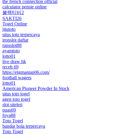
the french connection official
calculator pensie online
블랙티비2
SAKTI26
Togel Online
jitutoto
situs toto terpercaya
ironslot daftar
ransslot88
ayamtoto
lotto01
live draw hk
receh 69
https://etgmantap06.com/
football wagers
lotto01
American Pioneer Powder In Stock
situs toto togel
agen toto togel
slot siteleri
puas69
foya88
Toto Togel
bandar bola terpercaya
Toto Togel