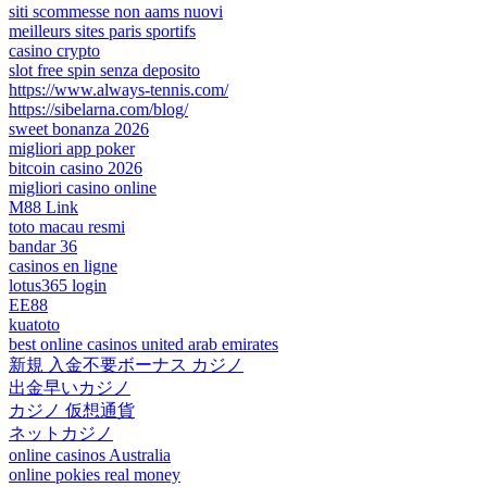
siti scommesse non aams nuovi
meilleurs sites paris sportifs
casino crypto
slot free spin senza deposito
https://www.always-tennis.com/
https://sibelarna.com/blog/
sweet bonanza 2026
migliori app poker
bitcoin casino 2026
migliori casino online
M88 Link
toto macau resmi
bandar 36
casinos en ligne
lotus365 login
EE88
kuatoto
best online casinos united arab emirates
新規 入金不要ボーナス カジノ
出金早いカジノ
カジノ 仮想通貨
ネットカジノ
online casinos Australia
online pokies real money