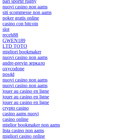
pari sportif rugby
nuovi casino non aams
siti scommesse non aams
poker gratis online
casino con bitcoin
slot
receh88
GWEN189
LTD TOTO
migliori bookmaker
nuovi casino non aams
andre-previn зеркало
oxycodone
pos4d
nuovi casino non aams
nuovi casino non aams
jouer au casino en ligne
jouer au casino en ligne
jouer au casino en ligne
crypto casino
casino aams nuovi
casino online
miglior bookmaker non aams
lista casino non aams
migliori casino online