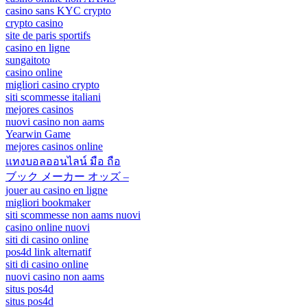
casino sans KYC crypto
crypto casino
site de paris sportifs
casino en ligne
sungaitoto
casino online
migliori casino crypto
siti scommesse italiani
mejores casinos
nuovi casino non aams
Yearwin Game
mejores casinos online
แทงบอลออนไลน์ มือ ถือ
ブック メーカー オッズ –
jouer au casino en ligne
migliori bookmaker
siti scommesse non aams nuovi
casino online nuovi
siti di casino online
pos4d link alternatif
siti di casino online
nuovi casino non aams
situs pos4d
situs pos4d