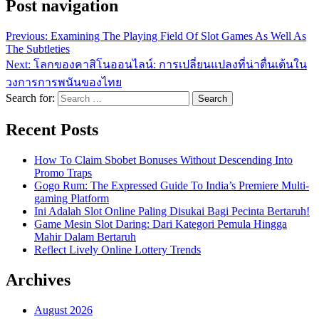
Post navigation
Previous:
Examining The Playing Field Of Slot Games As Well As
The Subtleties
Next:
โลกของคาสิโนออนไลน์: การเปลี่ยนแปลงที่น่าตื่นเต้นใน
วงการการพนันของไทย
Search for:
Recent Posts
How To Claim Sbobet Bonuses Without Descending Into
Promo Traps
Gogo Rum: The Expressed Guide To India’s Premiere Multi-
gaming Platform
Ini Adalah Slot Online Paling Disukai Bagi Pecinta Bertaruh!
Game Mesin Slot Daring: Dari Kategori Pemula Hingga
Mahir Dalam Bertaruh
Reflect Lively Online Lottery Trends
Archives
August 2026