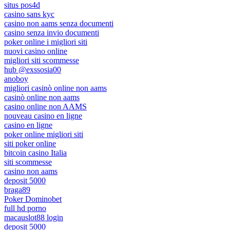
situs pos4d
casino sans kyc
casino non aams senza documenti
casino senza invio documenti
poker online i migliori siti
nuovi casino online
migliori siti scommesse
hub @exssosia00
anoboy
migliori casinò online non aams
casinò online non aams
casino online non AAMS
nouveau casino en ligne
casino en ligne
poker online migliori siti
siti poker online
bitcoin casino Italia
siti scommesse
casino non aams
deposit 5000
braga89
Poker Dominobet
full hd porno
macauslot88 login
deposit 5000