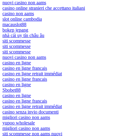
nuovi casino non aams
casino online stranieri che accettano italiani
casino non aams
slot online cambodia
macauslot88
bokep jepang
nhà cái uy tín châu âu
siti scommesse
siti scommesse
siti scommesse
nuovi casino non aams
casino en ligne
casino en ligne francais
casino en ligne retrait immédiat
casino en ligne francais
casino en ligne
Sbobet88
casino en ligne
casino en ligne francais
casino en ligne retrait immédiat
casino senza invio documenti
migliori casino non aams
yupoo wholesale
migliori casino non aams
siti scommesse non aams nuovi