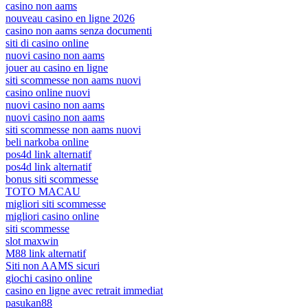
casino non aams
nouveau casino en ligne 2026
casino non aams senza documenti
siti di casino online
nuovi casino non aams
jouer au casino en ligne
siti scommesse non aams nuovi
casino online nuovi
nuovi casino non aams
nuovi casino non aams
siti scommesse non aams nuovi
beli narkoba online
pos4d link alternatif
pos4d link alternatif
bonus siti scommesse
TOTO MACAU
migliori siti scommesse
migliori casino online
siti scommesse
slot maxwin
M88 link alternatif
Siti non AAMS sicuri
giochi casino online
casino en ligne avec retrait immediat
pasukan88