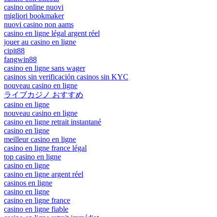
casino online nuovi
migliori bookmaker
nuovi casino non aams
casino en ligne légal argent réel
jouer au casino en ligne
cipit88
fangwin88
casino en ligne sans wager
casinos sin verificación casinos sin KYC
nouveau casino en ligne
ライブカジノ おすすめ
casino en ligne
nouveau casino en ligne
casino en ligne retrait instantané
casino en ligne
meilleur casino en ligne
casino en ligne france légal
top casino en ligne
casino en ligne
casino en ligne argent réel
casinos en ligne
casino en ligne
casino en ligne france
casino en ligne fiable