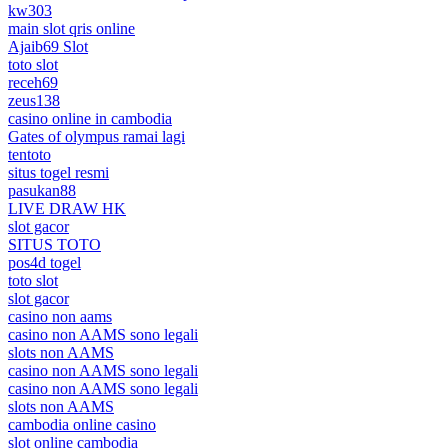
kw303
main slot qris online
Ajaib69 Slot
toto slot
receh69
zeus138
casino online in cambodia
Gates of olympus ramai lagi
tentoto
situs togel resmi
pasukan88
LIVE DRAW HK
slot gacor
SITUS TOTO
pos4d togel
toto slot
slot gacor
casino non aams
casino non AAMS sono legali
slots non AAMS
casino non AAMS sono legali
casino non AAMS sono legali
slots non AAMS
cambodia online casino
slot online cambodia