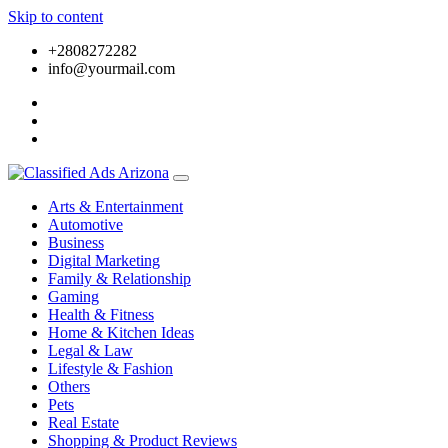
Skip to content
+2808272282
info@yourmail.com
Arts & Entertainment
Automotive
Business
Digital Marketing
Family & Relationship
Gaming
Health & Fitness
Home & Kitchen Ideas
Legal & Law
Lifestyle & Fashion
Others
Pets
Real Estate
Shopping & Product Reviews