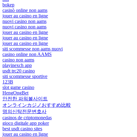
bokep
casinò online non aams
jouer au casino en ligne
nuovi casino non aams
nuovi casino non aams
jouer au casino en ligne
jouer au casino en ligne
jouer au casino en ligne
siti scommesse non aams nuovi
casino online non AAMS
casino non aams
playinexch app
usdt trc20 casino
siti scommesse sportive
123B
slot game casino
HengOngBet
안전한 파워볼사이트
オンラインカジノおすすめ比較
명의신탁전문변호사
casinos de criptomonedas
gioco digitale app poker
best usdt casino sites
jouer au casino en ligne