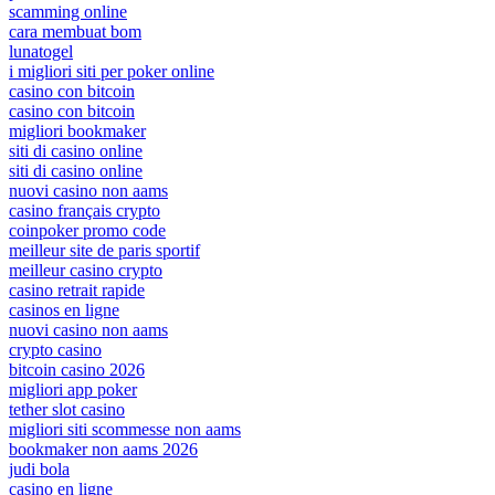
scamming online
cara membuat bom
lunatogel
i migliori siti per poker online
casino con bitcoin
casino con bitcoin
migliori bookmaker
siti di casino online
siti di casino online
nuovi casino non aams
casino français crypto
coinpoker promo code
meilleur site de paris sportif
meilleur casino crypto
casino retrait rapide
casinos en ligne
nuovi casino non aams
crypto casino
bitcoin casino 2026
migliori app poker
tether slot casino
migliori siti scommesse non aams
bookmaker non aams 2026
judi bola
casino en ligne