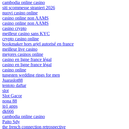
cambodia online casino
siti scommesse stranieri 2026
nuovi casino online
casino online non AAMS
casino online non AAMS
casino crypto
meilleur casino sans KYC
crypto casino online
bookmaker hors arjel autorisé en france
meilleur live casino
mejores casinos online
casino en ligne france légal
casino en ligne france légal
casino online
tungsten wedding rings for men
Juaraslot88
tentoto daftar
slot
Slot Gacor
nona 88
jp1 apps
dk666
cambodia online casino
Paito Sdy
the french connection retrospective