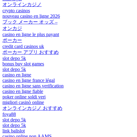
オンラインカジノ
crypto casinos
nouveau casino en ligne 2026
ブック メーカー オッズ –
オンカジ
casino en ligne le plus payant
ポーカー
credit card casinos uk
ポーカー アプリ おすすめ
slot depo 5k
bonus buy slot games
slot depo 5k
casino en ligne
casino en ligne france légal
casino en ligne sans verification
casino en ligne fiable
poker online soldi veri
migliori casinò online
オンラインカジノ おすすめ
foya88
slot depo 5k
slot depo 5k
link balislot
casino online non AAMS