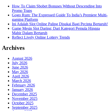
How To Claim Sbobet Bonuses Without Descending Into
Promo Traps
Gogo Rum: The Expressed Guide To India’s Premiere Multi-
gaming Platform
Ini Adalah Slot Online Paling Disukai Bagi Pecinta Bertaruh!
Game Mesin Slot Daring: Dari Kategori Pemula Hingga
Mahir Dalam Bertaruh
Reflect Lively Online Lottery Trends
Archives
August 2026
July 2026
June 2026
May 2026
April 2026
March 2026
February 2026
January 2026
December 2025
November 2025
October 2025
September 2025