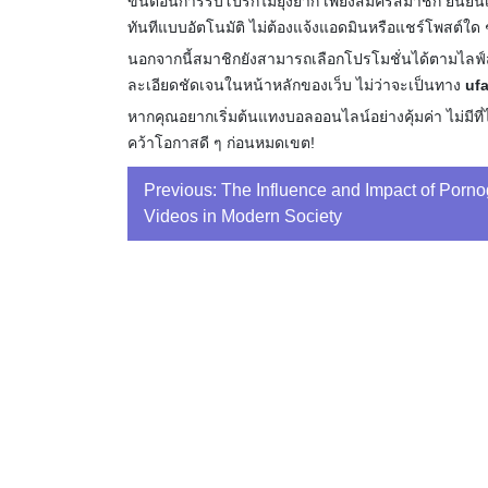
ขั้นตอนการรับโปรก็ไม่ยุ่งยาก เพียงสมัครสมาชิก ยืนย
ทันทีแบบอัตโนมัติ ไม่ต้องแจ้งแอดมินหรือแชร์โพสต์ใด ๆ
นอกจากนี้สมาชิกยังสามารถเลือกโปรโมชั่นได้ตามไลฟ์สไ
ละเอียดชัดเจนในหน้าหลักของเว็บ ไม่ว่าจะเป็นทาง
ufa
หากคุณอยากเริ่มต้นแทงบอลออนไลน์อย่างคุ้มค่า ไม่มีที
คว้าโอกาสดี ๆ ก่อนหมดเขต!
Post
Previous:
The Influence and Impact of Porno
Videos in Modern Society
navigation