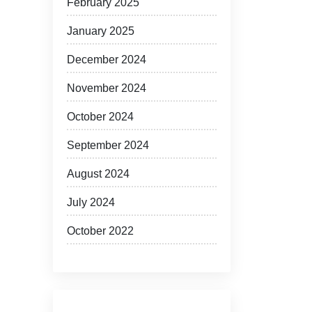
February 2025
January 2025
December 2024
November 2024
October 2024
September 2024
August 2024
July 2024
October 2022