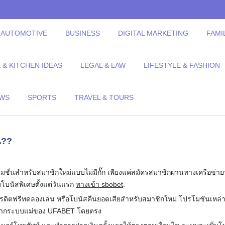
AUTOMOTIVE
BUSINESS
DIGITAL MARKETING
FAMI
& KITCHEN IDEAS
LEGAL & LAW
LIFESTYLE & FASHION
EWS
SPORTS
TRAVEL & TOURS
เ??
ชั่นสำหรับสมาชิกใหม่แบบไม่มีกั๊ก เพียงแค่สมัครสมาชิกผ่านทางเครือข่าย
รับโบนัสพิเศษตั้งแต่วันแรก
ทางเข้า sbobet
.
ครดิตฟรีทดลองเล่น หรือโบนัสคืนยอดเสียสำหรับสมาชิกใหม่ โปรโมชันเหล่านี
แจกจากระบบแม่ของ UFABET โดยตรง