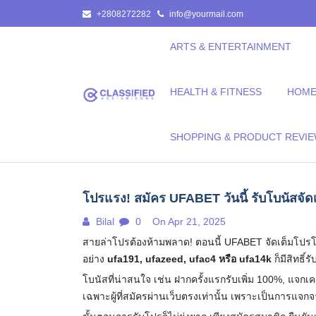
Skip
+2808272282
info@yourmail.com
to
content
ARTS & ENTERTAINMENT
HEALTH & FITNESS
HOME 
SHOPPING & PRODUCT REVI
โปรแรง! สมัคร UFABET วันนี้ รับโบนัสจัด
Bilal
0
On Apr 21, 2025
สายล่าโปรต้องห้ามพลาด! ตอนนี้ UFABET จัดเต็มโปรโม
อย่าง
ufa191, ufazeed, ufac4 หรือ ufa14k
ก็มีสิทธิ์
โบนัสที่น่าสนใจ เช่น ฝากครั้งแรกรับเพิ่ม 100%, แจกเ
เฉพาะผู้ที่สมัครผ่านเว็บตรงเท่านั้น เพราะเป็นการ