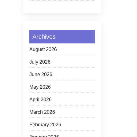
Archives
August 2026
July 2026
June 2026
May 2026
April 2026
March 2026
February 2026