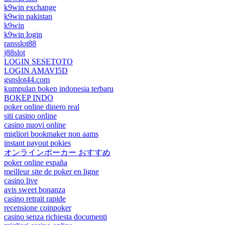
k9win exchange
k9win pakistan
k9win
k9win login
ransslot88
j88slot
LOGIN SESETOTO
LOGIN AMAVI5D
gsnslot44.com
kumpulan bokep indonesia terbaru
BOKEP INDO
poker online dinero real
siti casino online
casino nuovi online
migliori bookmaker non aams
instant payout pokies
オンラインポーカー おすすめ
poker online españa
meilleur site de poker en ligne
casino live
avis sweet bonanza
casino retrait rapide
recensione coinpoker
casino senza richiesta documenti