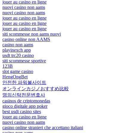
jouer au casino en ligne
nuovi casino non aams
nuovi casino non aams
jouer au casino en ligne
jouer au casino en ligne
jouer au casino en ligne
siti scommesse non aams nuovi
casino online non AAMS
casino non aams
playinexch app
usdt trc20 casino
siti scommesse sportive
123B
slot game casino
HengOngBet
안전한 파워볼사이트
オンラインカジノおすすめ比較
명의신탁전문변호사
casinos de criptomonedas
gioco digitale app poker
best usdt casino sites
jouer au casino en ligne
nuovi casino non aams
casino online stranieri che accettano italiani
casino non aams