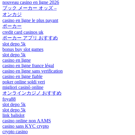
nouveau casino en ligne 2026
ブック メーカー オッズ –
オンカジ
casino en ligne le plus payant
ポーカー
credit card casinos uk
ポーカー アプリ おすすめ
slot depo 5k
bonus buy slot games
slot depo 5k
casino en ligne
casino en ligne france légal
casino en ligne sans verification
casino en ligne fiable
poker online soldi veri
migliori casinò online
オンラインカジノ おすすめ
foya88
slot depo 5k
slot depo 5k
link balislot
casino online non AAMS
casino sans KYC crypto
crypto casino