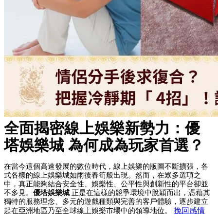
全面揭密線上娛樂新勢力：優
塔娛樂城 為何成為玩家首選？
在當今這個高速發展的數位時代，線上娛樂的版圖不斷擴張，各
式各樣的線上娛樂城如雨後春筍般出現。然而，在眾多選項之
中，真正能夠結合安全性、娛樂性、公平性與創新性的平台卻並
不多見。
優塔娛樂城
正是在這樣的競爭環境中脫穎而出，憑藉其
獨特的服務理念、多元的遊戲種類與完善的客戶體驗，逐步建立
挽回感情
起在亞洲地區乃至全球線上娛樂市場中的領導地位。