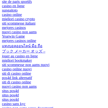
site de paris sportifs
casino en ligne
sungaitoto
casino online
migliori casino crypto
siti scommesse italiani
mejores casinos
nuovi casino non aams
Yearwin Game
mejores casinos online
แทงบอลออนไลน์ มือ ถือ
ブック メーカー オッズ –
jouer au casino en ligne
migliori bookmaker
siti scommesse non aams nuovi
casino online nuovi
siti di casino online
pos4d link alternatif
siti di casino online
nuovi casino non aams
situs pos4d
situs pos4d
situs pos4d
casino sans kyc