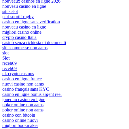
nouveaux casinos en ligne 2026
nouveau casino en ligne
situs slot
pari sportif rugby
casino en ligne sans verification
nouveau casino en ligne
migliori casino online
crypto casino Italia
casinò senza richiesta di documenti
siti scommesse non aams
slot
Slot
receh69
receh69
uk crypto casinos
casino en ligne france
nuovi casino non aams
casino français sans KYC
casino en ligne bonus argent reel
jouer au casino en ligne
poker online non aams
poker online non aams
casino con bitcoin
casino online nuovi
migliori bookmaker