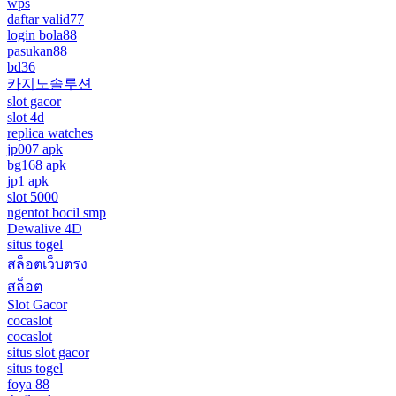
wps
daftar valid77
login bola88
pasukan88
bd36
카지노솔루션
slot gacor
slot 4d
replica watches
jp007 apk
bg168 apk
jp1 apk
slot 5000
ngentot bocil smp
Dewalive 4D
situs togel
สล็อตเว็บตรง
สล็อต
Slot Gacor
cocaslot
cocaslot
situs slot gacor
situs togel
foya 88