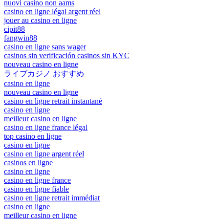
nuovi casino non aams
casino en ligne légal argent réel
jouer au casino en ligne
cipit88
fangwin88
casino en ligne sans wager
casinos sin verificación casinos sin KYC
nouveau casino en ligne
ライブカジノ おすすめ
casino en ligne
nouveau casino en ligne
casino en ligne retrait instantané
casino en ligne
meilleur casino en ligne
casino en ligne france légal
top casino en ligne
casino en ligne
casino en ligne argent réel
casinos en ligne
casino en ligne
casino en ligne france
casino en ligne fiable
casino en ligne retrait immédiat
casino en ligne
meilleur casino en ligne