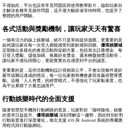
不僅如此，平台也設有常見問題區與使用教學影片，協助玩家自
主解決各種常見操作問題，這不僅大幅節省等待時間，也提升了
整體的用戶體驗。
各式活動與獎勵機制，讓玩家天天有驚喜
一個有活力的線上娛樂城，絕不只是單純提供遊戲，更重要的是
如何讓玩家在每一次登入都能感受到新鮮感與回饋。
優塔娛樂城
定期推出多樣化的會員活動與促銷方案，包括首次註冊禮金、每
日登入獎勵、儲值加碼、推薦好友獎金、週末轉盤抽獎活動等，
讓玩家不僅玩得開心，更能實實在在感受到平台的誠意。
更重要的是，這些活動機制設計得相當公平，不會出現條件過於
嚴苛或難以達成的情況，每一位玩家都有機會參與並贏得豐厚獎
勵。這種「人人有獎」的經營模式，不僅強化了玩家黏著度，也
為平台累積了大量忠誠用戶。
行動娛樂時代的全面支援
隨著智慧型手機與行動網路的普及，玩家對於「隨時隨地」娛樂
的需求日益提升。
優塔娛樂城
深刻理解這一趨勢，因此特別針對
行動裝置進行深度優化，推出支援 iOS 與 Android 系統的專屬應
用程式與行動版網站。