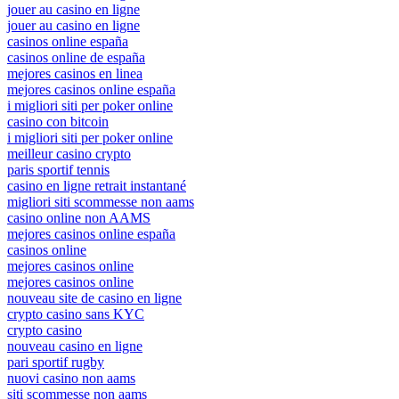
jouer au casino en ligne
jouer au casino en ligne
casinos online españa
casinos online de españa
mejores casinos en linea
mejores casinos online españa
i migliori siti per poker online
casino con bitcoin
i migliori siti per poker online
meilleur casino crypto
paris sportif tennis
casino en ligne retrait instantané
migliori siti scommesse non aams
casino online non AAMS
mejores casinos online españa
casinos online
mejores casinos online
mejores casinos online
nouveau site de casino en ligne
crypto casino sans KYC
crypto casino
nouveau casino en ligne
pari sportif rugby
nuovi casino non aams
siti scommesse non aams