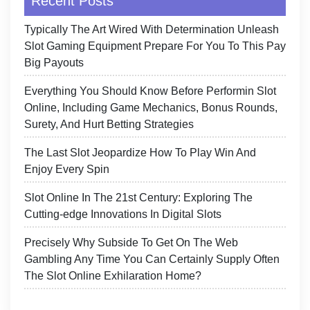
Recent Posts
Typically The Art Wired With Determination Unleash
Slot Gaming Equipment Prepare For You To This Pay
Big Payouts
Everything You Should Know Before Performin Slot
Online, Including Game Mechanics, Bonus Rounds,
Surety, And Hurt Betting Strategies
The Last Slot Jeopardize How To Play Win And
Enjoy Every Spin
Slot Online In The 21st Century: Exploring The
Cutting-edge Innovations In Digital Slots
Precisely Why Subside To Get On The Web
Gambling Any Time You Can Certainly Supply Often
The Slot Online Exhilaration Home?