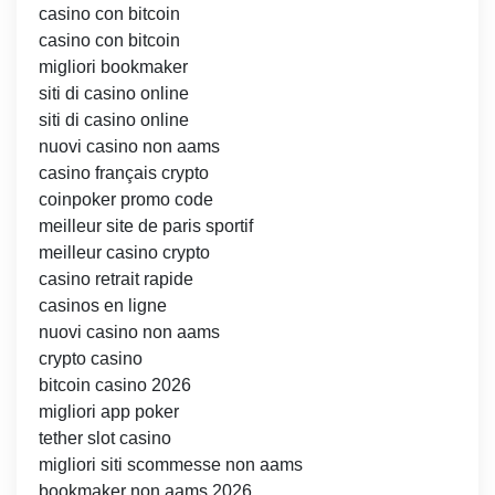
casino con bitcoin
casino con bitcoin
migliori bookmaker
siti di casino online
siti di casino online
nuovi casino non aams
casino français crypto
coinpoker promo code
meilleur site de paris sportif
meilleur casino crypto
casino retrait rapide
casinos en ligne
nuovi casino non aams
crypto casino
bitcoin casino 2026
migliori app poker
tether slot casino
migliori siti scommesse non aams
bookmaker non aams 2026