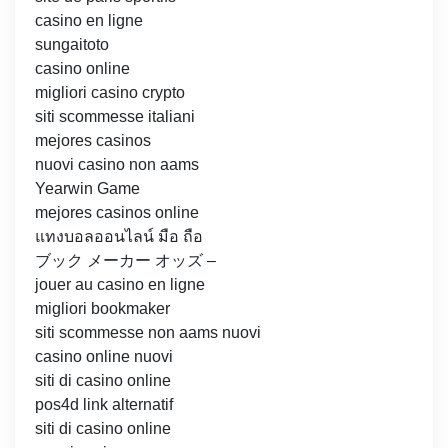
casino en ligne
sungaitoto
casino online
migliori casino crypto
siti scommesse italiani
mejores casinos
nuovi casino non aams
Yearwin Game
mejores casinos online
แทงบอลออนไลน์ มือ ถือ
ブック メーカー オッズ –
jouer au casino en ligne
migliori bookmaker
siti scommesse non aams nuovi
casino online nuovi
siti di casino online
pos4d link alternatif
siti di casino online