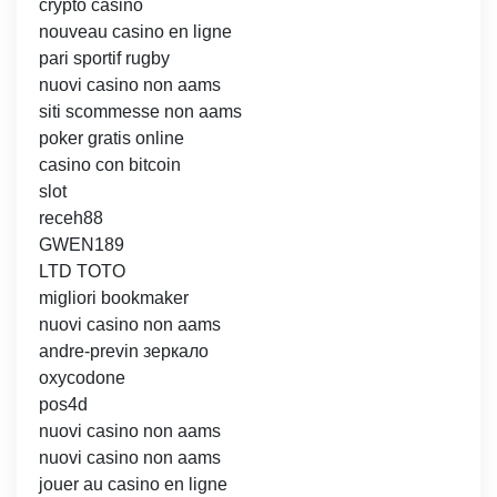
crypto casino
nouveau casino en ligne
pari sportif rugby
nuovi casino non aams
siti scommesse non aams
poker gratis online
casino con bitcoin
slot
receh88
GWEN189
LTD TOTO
migliori bookmaker
nuovi casino non aams
andre-previn зеркало
oxycodone
pos4d
nuovi casino non aams
nuovi casino non aams
jouer au casino en ligne