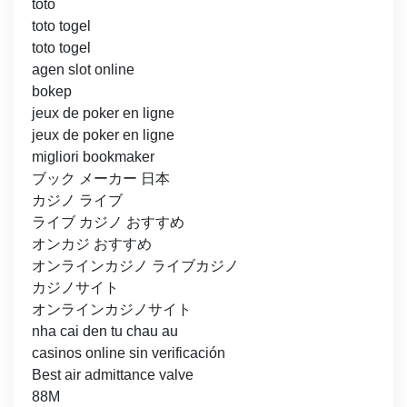
toto
toto togel
toto togel
agen slot online
bokep
jeux de poker en ligne
jeux de poker en ligne
migliori bookmaker
ブック メーカー 日本
カジノ ライブ
ライブ カジノ おすすめ
オンカジ おすすめ
オンラインカジノ ライブカジノ
カジノサイト
オンラインカジノサイト
nha cai den tu chau au
casinos online sin verificación
Best air admittance valve
88M