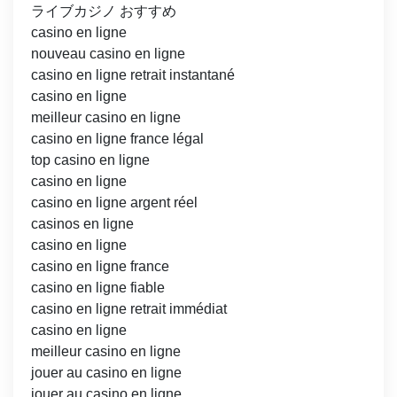
ライブカジノ おすすめ
casino en ligne
nouveau casino en ligne
casino en ligne retrait instantané
casino en ligne
meilleur casino en ligne
casino en ligne france légal
top casino en ligne
casino en ligne
casino en ligne argent réel
casinos en ligne
casino en ligne
casino en ligne france
casino en ligne fiable
casino en ligne retrait immédiat
casino en ligne
meilleur casino en ligne
jouer au casino en ligne
jouer au casino en ligne