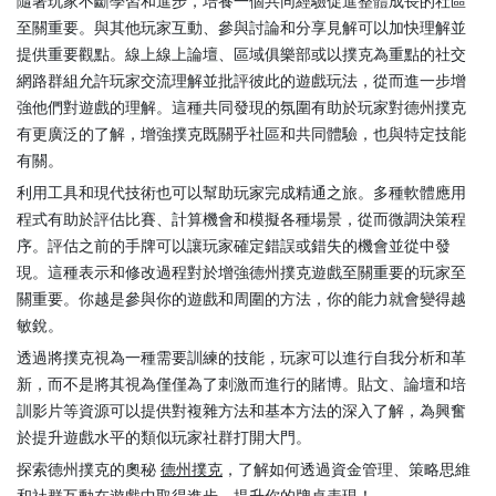
隨著玩家不斷學習和進步，培養一個共同經驗促進整體成長的社區
至關重要。與其他玩家互動、參與討論和分享見解可以加快理解並
提供重要觀點。線上線上論壇、區域俱樂部或以撲克為重點的社交
網路群組允許玩家交流理解並批評彼此的遊戲玩法，從而進一步增
強他們對遊戲的理解。這種共同發現的氛圍有助於玩家對德州撲克
有更廣泛的了解，增強撲克既關乎社區和共同體驗，也與特定技能
有關。
利用工具和現代技術也可以幫助玩家完成精通之旅。多種軟體應用
程式有助於評估比賽、計算機會和模擬各種場景，從而微調決策程
序。評估之前的手牌可以讓玩家確定錯誤或錯失的機會並從中發
現。這種表示和修改過程對於增強德州撲克遊戲至關重要的玩家至
關重要。你越是參與你的遊戲和周圍的方法，你的能力就會變得越
敏銳。
透過將撲克視為一種需要訓練的技能，玩家可以進行自我分析和革
新，而不是將其視為僅僅為了刺激而進行的賭博。貼文、論壇和培
訓影片等資源可以提供對複雜方法和基本方法的深入了解，為興奮
於提升遊戲水平的類似玩家社群打開大門。
探索德州撲克的奧秘
德州撲克
，了解如何透過資金管理、策略思維