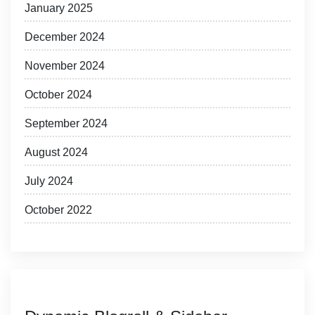
January 2025
December 2024
November 2024
October 2024
September 2024
August 2024
July 2024
October 2022