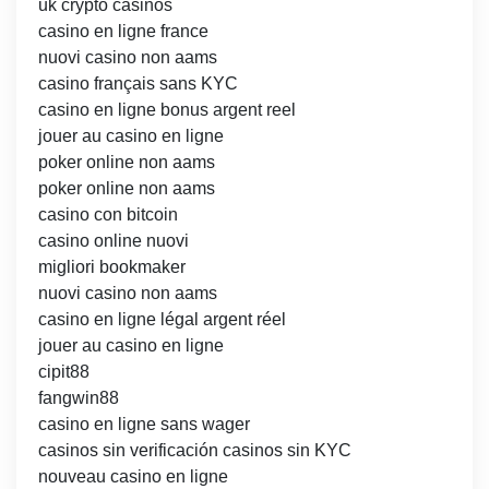
uk crypto casinos
casino en ligne france
nuovi casino non aams
casino français sans KYC
casino en ligne bonus argent reel
jouer au casino en ligne
poker online non aams
poker online non aams
casino con bitcoin
casino online nuovi
migliori bookmaker
nuovi casino non aams
casino en ligne légal argent réel
jouer au casino en ligne
cipit88
fangwin88
casino en ligne sans wager
casinos sin verificación casinos sin KYC
nouveau casino en ligne