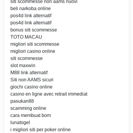
siti scommesse non aams nuovi
beli narkoba online
pos4d link alternatif
pos4d link alternatif
bonus siti scommesse
TOTO MACAU
migliori siti scommesse
migliori casino online
siti scommesse
slot maxwin
M88 link alternatif
Siti non AAMS sicuri
giochi casino online
casino en ligne avec retrait immediat
pasukan88
scamming online
cara membuat bom
lunatogel
i migliori siti per poker online