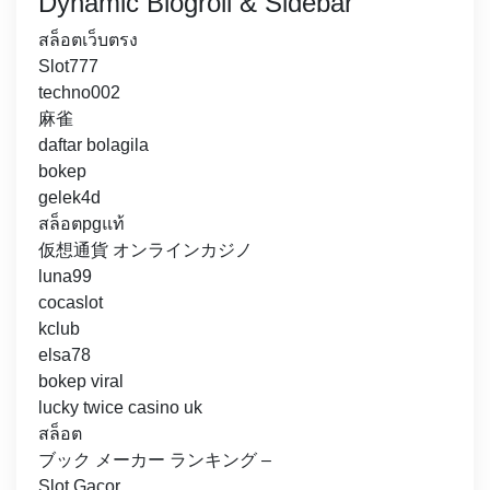
Dynamic Blogroll & Sidebar
สล็อตเว็บตรง
Slot777
techno002
麻雀
daftar bolagila
bokep
gelek4d
สล็อตpgแท้
仮想通貨 オンラインカジノ
luna99
cocaslot
kclub
elsa78
bokep viral
lucky twice casino uk
สล็อต
ブック メーカー ランキング –
Slot Gacor