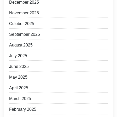
December 2025
November 2025
October 2025
September 2025
August 2025
July 2025
June 2025
May 2025
April 2025
March 2025
February 2025