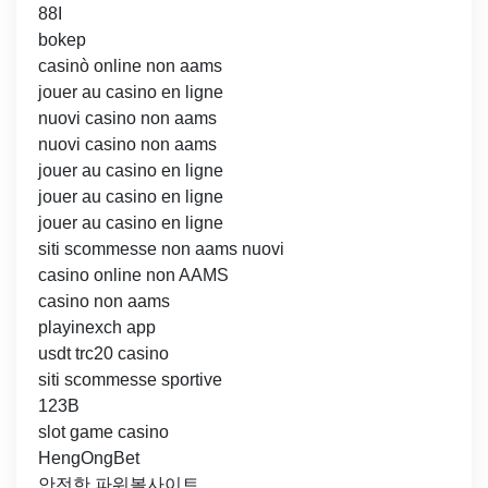
88I
bokep
casinò online non aams
jouer au casino en ligne
nuovi casino non aams
nuovi casino non aams
jouer au casino en ligne
jouer au casino en ligne
jouer au casino en ligne
siti scommesse non aams nuovi
casino online non AAMS
casino non aams
playinexch app
usdt trc20 casino
siti scommesse sportive
123B
slot game casino
HengOngBet
안전한 파워볼사이트