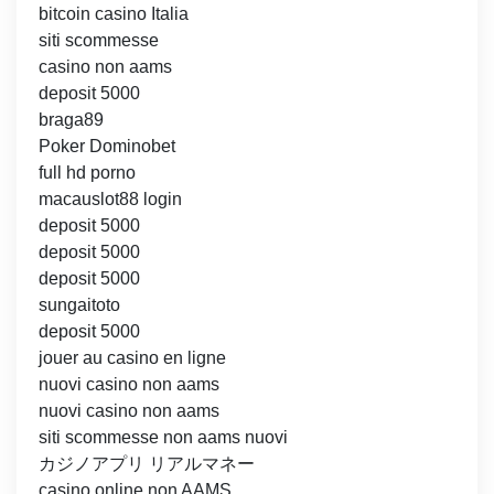
bitcoin casino Italia
siti scommesse
casino non aams
deposit 5000
braga89
Poker Dominobet
full hd porno
macauslot88 login
deposit 5000
deposit 5000
deposit 5000
sungaitoto
deposit 5000
jouer au casino en ligne
nuovi casino non aams
nuovi casino non aams
siti scommesse non aams nuovi
カジノアプリ リアルマネー
casino online non AAMS