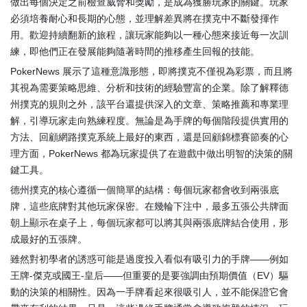
做出每個決定之前檢查威脅和獎勵，是成為獲勝玩家的關鍵。玩家
必須培養耐心和長期的心態，並理解差異將在撲克中不斷發揮作
用。歡迎持續翻新的旅程，讓玩家能夠以一種心態來接近每一次訓
練，即他們正在發展能夠隨著時間的推移產生回報的技能。
PokerNews 展示了這種意識形態，即將撲克不僅視為彩票，而且將
其視為需要策略思維、分析和技術的經驗豐富的企業。除了解釋德
州撲克的規則之外，該平台還提供深入的文章、策略推薦和專業理
解，引導玩家走向熟練程度。無論是為手牌的每個階段提供實用的
方法、回顧網路撲克系統上最好的東西，還是回顧錦標賽節奏的心
理方面，PokerNews 都為玩家提供了在遊戲中做出明智的決策的關
鍵工具。
德州撲克的核心遵循一個簡單的結構：每個玩家都會收到兩張底
牌，這些底牌對其他玩家保密。在幾輪下注中，最多五張公共牌面
朝上顯示在桌子上，每個玩家都可以將其與兩張底牌結合使用，形
成最好的五張牌。
雖然對初學者的誘惑可能是過度投入看似有吸引力的手牌——例如
王牌-傑克或國王-皇后——但重要的是要強調由預期價值（EV）驅
動的決策的相關性。因為一手牌看起來很吸引人，並不能保證它會