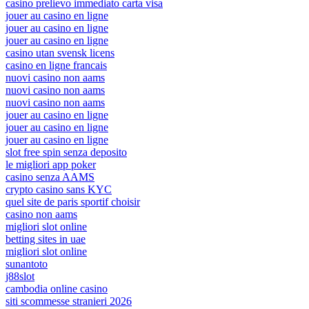
casino prelievo immediato carta visa
jouer au casino en ligne
jouer au casino en ligne
jouer au casino en ligne
casino utan svensk licens
casino en ligne francais
nuovi casino non aams
nuovi casino non aams
nuovi casino non aams
jouer au casino en ligne
jouer au casino en ligne
jouer au casino en ligne
slot free spin senza deposito
le migliori app poker
casino senza AAMS
crypto casino sans KYC
quel site de paris sportif choisir
casino non aams
migliori slot online
betting sites in uae
migliori slot online
sunantoto
j88slot
cambodia online casino
siti scommesse stranieri 2026