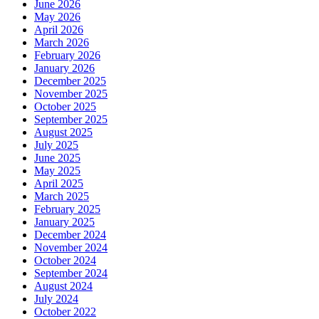
June 2026
May 2026
April 2026
March 2026
February 2026
January 2026
December 2025
November 2025
October 2025
September 2025
August 2025
July 2025
June 2025
May 2025
April 2025
March 2025
February 2025
January 2025
December 2024
November 2024
October 2024
September 2024
August 2024
July 2024
October 2022