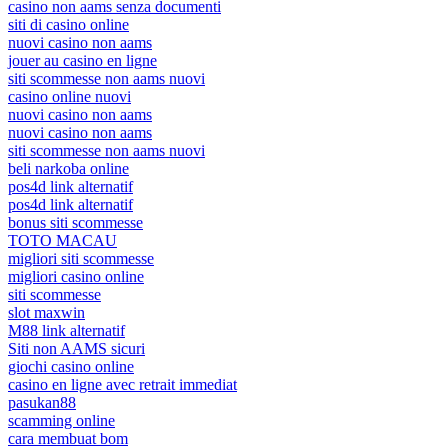
casino non aams senza documenti
siti di casino online
nuovi casino non aams
jouer au casino en ligne
siti scommesse non aams nuovi
casino online nuovi
nuovi casino non aams
nuovi casino non aams
siti scommesse non aams nuovi
beli narkoba online
pos4d link alternatif
pos4d link alternatif
bonus siti scommesse
TOTO MACAU
migliori siti scommesse
migliori casino online
siti scommesse
slot maxwin
M88 link alternatif
Siti non AAMS sicuri
giochi casino online
casino en ligne avec retrait immediat
pasukan88
scamming online
cara membuat bom