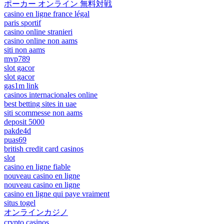
ポーカー オンライン 無料対戦
casino en ligne france légal
paris sportif
casino online stranieri
casino online non aams
siti non aams
mvp789
slot gacor
slot gacor
gas1m link
casinos internacionales online
best betting sites in uae
siti scommesse non aams
deposit 5000
pakde4d
puas69
british credit card casinos
slot
casino en ligne fiable
nouveau casino en ligne
nouveau casino en ligne
casino en ligne qui paye vraiment
situs togel
オンラインカジノ
crypto casinos