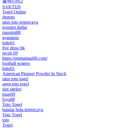
블랙티비2
SAKTI26
Togel Online
jitutoto
situs toto terpercaya
ironslot daftar
ransslot88
ayamtoto
lotto01
live draw hk
receh 69
https://etgmantap06.com/
football wagers
lotto01
American Pioneer Powder In Stock
situs toto togel
agen toto togel
slot siteleri
puas69
foya88
Toto Togel
bandar bola terpercaya
Toto Togel
toto
Togel