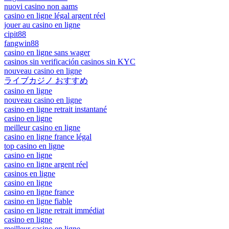
nuovi casino non aams
casino en ligne légal argent réel
jouer au casino en ligne
cipit88
fangwin88
casino en ligne sans wager
casinos sin verificación casinos sin KYC
nouveau casino en ligne
ライブカジノ おすすめ
casino en ligne
nouveau casino en ligne
casino en ligne retrait instantané
casino en ligne
meilleur casino en ligne
casino en ligne france légal
top casino en ligne
casino en ligne
casino en ligne argent réel
casinos en ligne
casino en ligne
casino en ligne france
casino en ligne fiable
casino en ligne retrait immédiat
casino en ligne
meilleur casino en ligne