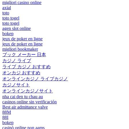
migliori casino online
axial
toto
toto togel
toto togel
agen slot online
bokep
jeux de poker en ligne
jeux de poker en ligne
migliori bookmaker
ブック メーカー 日本
カジノ ライブ
ライブ カジノ おすすめ
オンカジ おすすめ
オンラインカジノ ライブカジノ
カジノサイト
オンラインカジノサイト
nha cai den tu chau au
casinos online sin verificación
Best air admittance valve
88M
88I
bokep
casinò online non aams