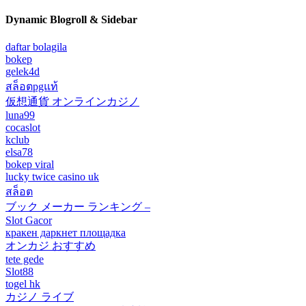
Dynamic Blogroll & Sidebar
daftar bolagila
bokep
gelek4d
สล็อตpgแท้
仮想通貨 オンラインカジノ
luna99
cocaslot
kclub
elsa78
bokep viral
lucky twice casino uk
สล็อต
ブック メーカー ランキング –
Slot Gacor
кракен даркнет площадка
オンカジ おすすめ
tete gede
Slot88
togel hk
カジノ ライブ