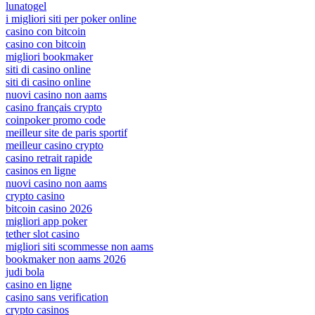
lunatogel
i migliori siti per poker online
casino con bitcoin
casino con bitcoin
migliori bookmaker
siti di casino online
siti di casino online
nuovi casino non aams
casino français crypto
coinpoker promo code
meilleur site de paris sportif
meilleur casino crypto
casino retrait rapide
casinos en ligne
nuovi casino non aams
crypto casino
bitcoin casino 2026
migliori app poker
tether slot casino
migliori siti scommesse non aams
bookmaker non aams 2026
judi bola
casino en ligne
casino sans verification
crypto casinos