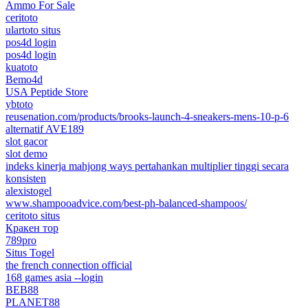
Ammo For Sale
ceritoto
ulartoto situs
pos4d login
pos4d login
kuatoto
Bemo4d
USA Peptide Store
ybtoto
reusenation.com/products/brooks-launch-4-sneakers-mens-10-p-6
alternatif AVE189
slot gacor
slot demo
indeks kinerja mahjong ways pertahankan multiplier tinggi secara
konsisten
alexistogel
www.shampooadvice.com/best-ph-balanced-shampoos/
ceritoto situs
Кракен тор
789pro
Situs Togel
the french connection official
168 games asia --login
BEB88
PLANET88