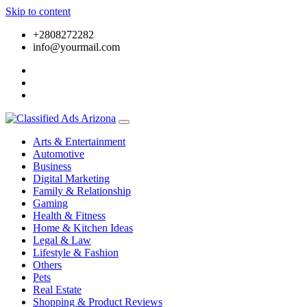
Skip to content
+2808272282
info@yourmail.com
Arts & Entertainment
Automotive
Business
Digital Marketing
Family & Relationship
Gaming
Health & Fitness
Home & Kitchen Ideas
Legal & Law
Lifestyle & Fashion
Others
Pets
Real Estate
Shopping & Product Reviews