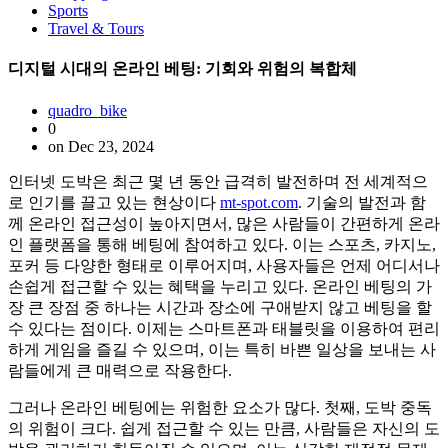
Sports
Travel & Tours
디지털 시대의 온라인 베팅: 기회와 위험의 복합체
quadro_bike
0
on Dec 23, 2024
인터넷 도박은 최근 몇 년 동안 급격히 발전하며 전 세계적으
로 인기를 끌고 있는 현상이다
mt-spot.com
. 기술의 발전과 함
께 온라인 접근성이 높아지면서, 많은 사람들이 간편하게 온라
인 플랫폼을 통해 베팅에 참여하고 있다. 이는 스포츠, 카지노,
포커 등 다양한 형태로 이루어지며, 사용자들은 언제 어디서나
손쉽게 접근할 수 있는 혜택을 누리고 있다. 온라인 베팅의 가
장 큰 장점 중 하나는 시간과 장소에 구애받지 않고 베팅을 할
수 있다는 점이다. 이제는 스마트폰과 태블릿을 이용하여 편리
하게 게임을 즐길 수 있으며, 이는 특히 바쁜 일상을 보내는 사
람들에게 큰 매력으로 작용한다.
그러나 온라인 베팅에는 위험한 요소가 많다. 첫째, 도박 중독
의 위험이 크다. 쉽게 접근할 수 있는 만큼, 사람들은 자신의 도