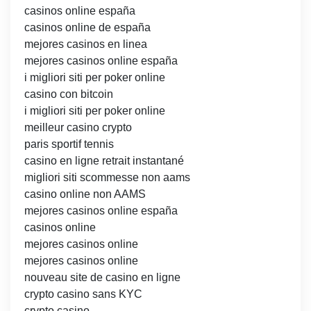
casinos online españa
casinos online de españa
mejores casinos en linea
mejores casinos online españa
i migliori siti per poker online
casino con bitcoin
i migliori siti per poker online
meilleur casino crypto
paris sportif tennis
casino en ligne retrait instantané
migliori siti scommesse non aams
casino online non AAMS
mejores casinos online españa
casinos online
mejores casinos online
mejores casinos online
nouveau site de casino en ligne
crypto casino sans KYC
crypto casino