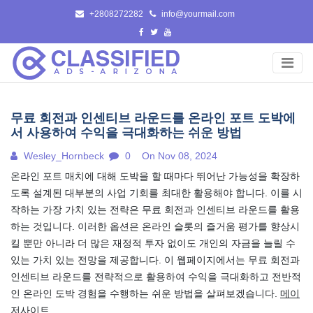
Skip
+2808272282
info@yourmail.com
to
content
무료 회전과 인센티브 라운드를 온라인 포트 도박에
서 사용하여 수익을 극대화하는 쉬운 방법
Wesley_Hornbeck
0
On Nov 08, 2024
온라인 포트 매치에 대해 도박을 할 때마다 뛰어난 가능성을 확장하
도록 설계된 대부분의 사업 기회를 최대한 활용해야 합니다. 이를 시
작하는 가장 가치 있는 전략은 무료 회전과 인센티브 라운드를 활용
하는 것입니다. 이러한 옵션은 온라인 슬롯의 즐거움 평가를 향상시
킬 뿐만 아니라 더 많은 재정적 투자 없이도 개인의 자금을 늘릴 수
있는 가치 있는 전망을 제공합니다. 이 웹페이지에서는 무료 회전과
인센티브 라운드를 전략적으로 활용하여 수익을 극대화하고 전반적
인 온라인 도박 경험을 수행하는 쉬운 방법을 살펴보겠습니다.
메이
저사이트
.