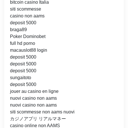
bitcoin casino Italia
siti scommesse
casino non aams
deposit 5000
braga89
Poker Dominobet
full hd porno
macauslot88 login
deposit 5000
deposit 5000
deposit 5000
sungaitoto
deposit 5000
jouer au casino en ligne
nuovi casino non aams
nuovi casino non aams
siti scommesse non aams nuovi
カジノアプリ リアルマネー
casino online non AAMS