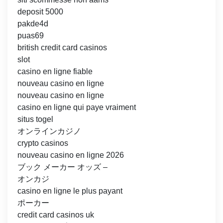
deposit 5000
pakde4d
puas69
british credit card casinos
slot
casino en ligne fiable
nouveau casino en ligne
nouveau casino en ligne
casino en ligne qui paye vraiment
situs togel
オンラインカジノ
crypto casinos
nouveau casino en ligne 2026
ブック メーカー オッズ –
オンカジ
casino en ligne le plus payant
ポーカー
credit card casinos uk