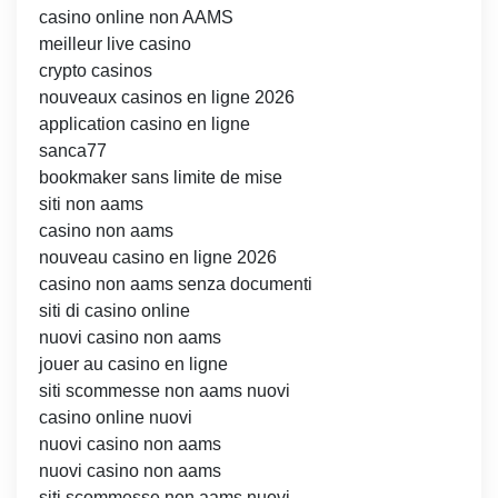
casino online non AAMS
meilleur live casino
crypto casinos
nouveaux casinos en ligne 2026
application casino en ligne
sanca77
bookmaker sans limite de mise
siti non aams
casino non aams
nouveau casino en ligne 2026
casino non aams senza documenti
siti di casino online
nuovi casino non aams
jouer au casino en ligne
siti scommesse non aams nuovi
casino online nuovi
nuovi casino non aams
nuovi casino non aams
siti scommesse non aams nuovi