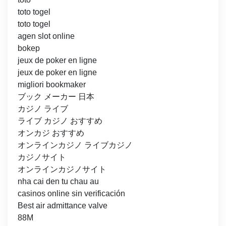
toto togel
toto togel
agen slot online
bokep
jeux de poker en ligne
jeux de poker en ligne
migliori bookmaker
ブック メーカー 日本
カジノ ライブ
ライブ カジノ おすすめ
オンカジ おすすめ
オンラインカジノ ライブカジノ
カジノサイト
オンラインカジノサイト
nha cai den tu chau au
casinos online sin verificación
Best air admittance valve
88M