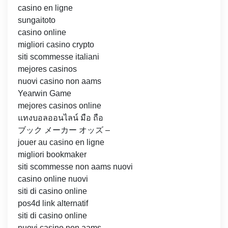
casino en ligne
sungaitoto
casino online
migliori casino crypto
siti scommesse italiani
mejores casinos
nuovi casino non aams
Yearwin Game
mejores casinos online
แทงบอลออนไลน์ มือ ถือ
ブック メーカー オッズ –
jouer au casino en ligne
migliori bookmaker
siti scommesse non aams nuovi
casino online nuovi
siti di casino online
pos4d link alternatif
siti di casino online
nuovi casino non aams