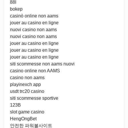
88I
bokep
casinò online non aams
jouer au casino en ligne
nuovi casino non aams
nuovi casino non aams
jouer au casino en ligne
jouer au casino en ligne
jouer au casino en ligne
siti scommesse non aams nuovi
casino online non AAMS
casino non aams
playinexch app
usdt trc20 casino
siti scommesse sportive
123B
slot game casino
HengOngBet
안전한 파워볼사이트