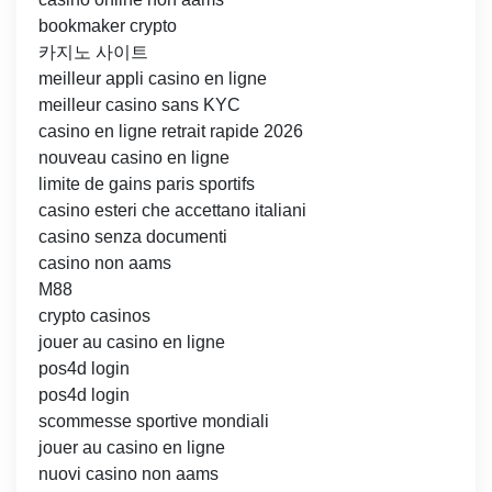
bookmaker crypto
카지노 사이트
meilleur appli casino en ligne
meilleur casino sans KYC
casino en ligne retrait rapide 2026
nouveau casino en ligne
limite de gains paris sportifs
casino esteri che accettano italiani
casino senza documenti
casino non aams
M88
crypto casinos
jouer au casino en ligne
pos4d login
pos4d login
scommesse sportive mondiali
jouer au casino en ligne
nuovi casino non aams