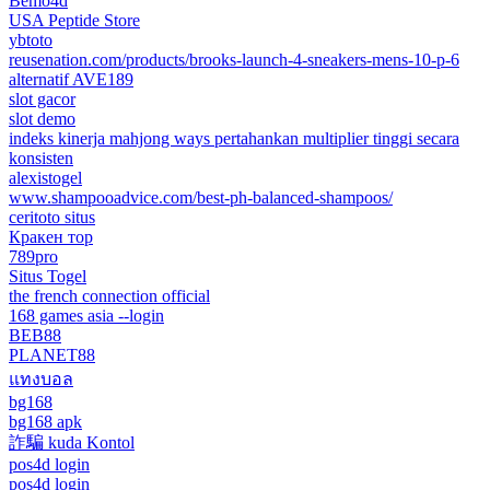
Bemo4d
USA Peptide Store
ybtoto
reusenation.com/products/brooks-launch-4-sneakers-mens-10-p-6
alternatif AVE189
slot gacor
slot demo
indeks kinerja mahjong ways pertahankan multiplier tinggi secara
konsisten
alexistogel
www.shampooadvice.com/best-ph-balanced-shampoos/
ceritoto situs
Кракен тор
789pro
Situs Togel
the french connection official
168 games asia --login
BEB88
PLANET88
แทงบอล
bg168
bg168 apk
詐騙 kuda Kontol
pos4d login
pos4d login