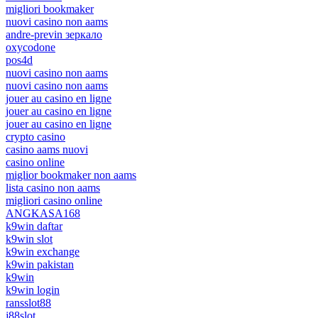
migliori bookmaker
nuovi casino non aams
andre-previn зеркало
oxycodone
pos4d
nuovi casino non aams
nuovi casino non aams
jouer au casino en ligne
jouer au casino en ligne
jouer au casino en ligne
crypto casino
casino aams nuovi
casino online
miglior bookmaker non aams
lista casino non aams
migliori casino online
ANGKASA168
k9win daftar
k9win slot
k9win exchange
k9win pakistan
k9win
k9win login
ransslot88
j88slot