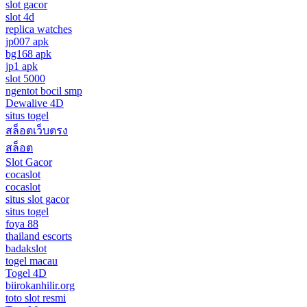
slot gacor
slot 4d
replica watches
jp007 apk
bg168 apk
jp1 apk
slot 5000
ngentot bocil smp
Dewalive 4D
situs togel
สล็อตเว็บตรง
สล็อต
Slot Gacor
cocaslot
cocaslot
situs slot gacor
situs togel
foya 88
thailand escorts
badakslot
togel macau
Togel 4D
biirokanhilir.org
toto slot resmi