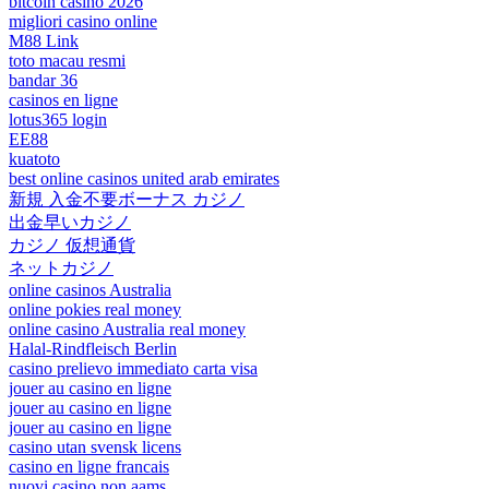
bitcoin casino 2026
migliori casino online
M88 Link
toto macau resmi
bandar 36
casinos en ligne
lotus365 login
EE88
kuatoto
best online casinos united arab emirates
新規 入金不要ボーナス カジノ
出金早いカジノ
カジノ 仮想通貨
ネットカジノ
online casinos Australia
online pokies real money
online casino Australia real money
Halal-Rindfleisch Berlin
casino prelievo immediato carta visa
jouer au casino en ligne
jouer au casino en ligne
jouer au casino en ligne
casino utan svensk licens
casino en ligne francais
nuovi casino non aams