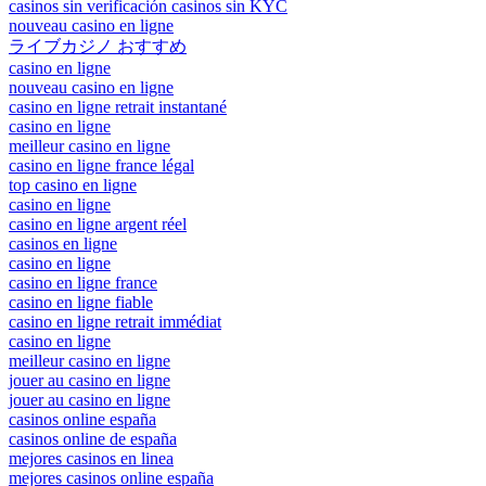
casinos sin verificación casinos sin KYC
nouveau casino en ligne
ライブカジノ おすすめ
casino en ligne
nouveau casino en ligne
casino en ligne retrait instantané
casino en ligne
meilleur casino en ligne
casino en ligne france légal
top casino en ligne
casino en ligne
casino en ligne argent réel
casinos en ligne
casino en ligne
casino en ligne france
casino en ligne fiable
casino en ligne retrait immédiat
casino en ligne
meilleur casino en ligne
jouer au casino en ligne
jouer au casino en ligne
casinos online españa
casinos online de españa
mejores casinos en linea
mejores casinos online españa