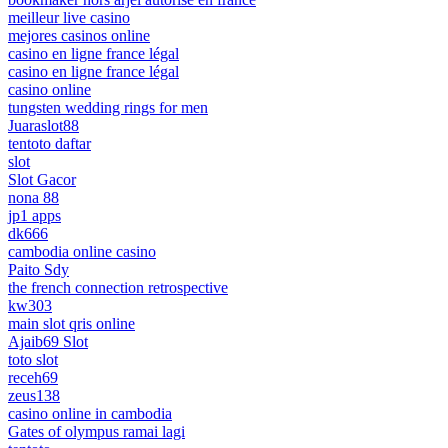
meilleur live casino
mejores casinos online
casino en ligne france légal
casino en ligne france légal
casino online
tungsten wedding rings for men
Juaraslot88
tentoto daftar
slot
Slot Gacor
nona 88
jp1 apps
dk666
cambodia online casino
Paito Sdy
the french connection retrospective
kw303
main slot qris online
Ajaib69 Slot
toto slot
receh69
zeus138
casino online in cambodia
Gates of olympus ramai lagi