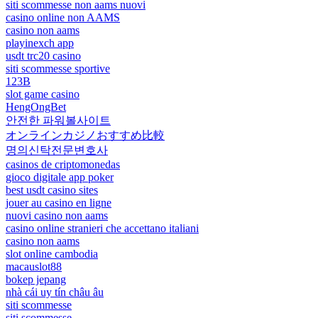
siti scommesse non aams nuovi
casino online non AAMS
casino non aams
playinexch app
usdt trc20 casino
siti scommesse sportive
123B
slot game casino
HengOngBet
안전한 파워볼사이트
オンラインカジノおすすめ比較
명의신탁전문변호사
casinos de criptomonedas
gioco digitale app poker
best usdt casino sites
jouer au casino en ligne
nuovi casino non aams
casino online stranieri che accettano italiani
casino non aams
slot online cambodia
macauslot88
bokep jepang
nhà cái uy tín châu âu
siti scommesse
siti scommesse