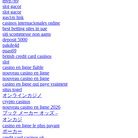
mvp789
slot gacor
slot gacor
gas1m link
casinos internacionales online
best betting sites in uae
siti scommesse non aams
deposit 5000
pakde4d
puas69
british credit card casinos
slot
casino en ligne fiable
nouveau casino en ligne
nouveau casino en ligne
casino en ligne qui paye vraiment
situs togel
オンラインカジノ
crypto casinos
nouveau casino en ligne 2026
ブック メーカー オッズ –
オンカジ
casino en ligne le plus payant
ポーカー
credit card casinos uk