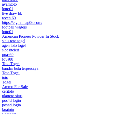
ayamtoto
lotto01
live draw hk
receh 69
https://etgmantap06.com/
football wagers
lotto01
American Pioneer Powder In Stock
situs toto togel
agen toto togel
slot siteleri
puas69
foya88
Toto Togel
bandar bola terpercaya
Toto Togel
toto
Togel
Ammo For Sale
ceritoto
ulartoto situs
pos4d login
pos4d login
kuatoto