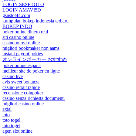
LOGIN SESETOTO
LOGIN AMAVI5D
gsnslot44.com
kumpulan bokep indonesia terbaru
BOKEP INDO
poker online dinero real
siti casino online
casino nuovi online
migliori bookmaker non aams
instant payout pokies
オンラインポーカー おすすめ
poker online españa
meilleur site de poker en ligne
casino live
avis sweet bonanza
casino retrait rapide
recensione coinpoker
casino senza richiesta documenti
migliori casino online
axial
toto
toto togel
toto togel
agen slot online