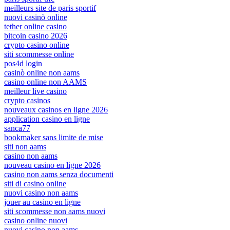
meilleurs site de paris sportif
nuovi casinò online
tether online casino
bitcoin casino 2026
crypto casino online
siti scommesse online
pos4d login
casinò online non aams
casino online non AAMS
meilleur live casino
crypto casinos
nouveaux casinos en ligne 2026
application casino en ligne
sanca77
bookmaker sans limite de mise
siti non aams
casino non aams
nouveau casino en ligne 2026
casino non aams senza documenti
siti di casino online
nuovi casino non aams
jouer au casino en ligne
siti scommesse non aams nuovi
casino online nuovi
nuovi casino non aams