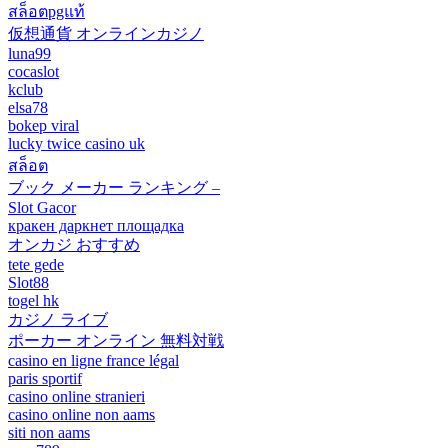
สล็อตpgแท้
仮想通貨 オンラインカジノ
luna99
cocaslot
kclub
elsa78
bokep viral
lucky twice casino uk
สล็อต
ブック メーカー ランキング –
Slot Gacor
кракен даркнет площадка
オンカジ おすすめ
tete gede
Slot88
togel hk
カジノ ライブ
ポーカー オンライン 無料対戦
casino en ligne france légal
paris sportif
casino online stranieri
casino online non aams
siti non aams