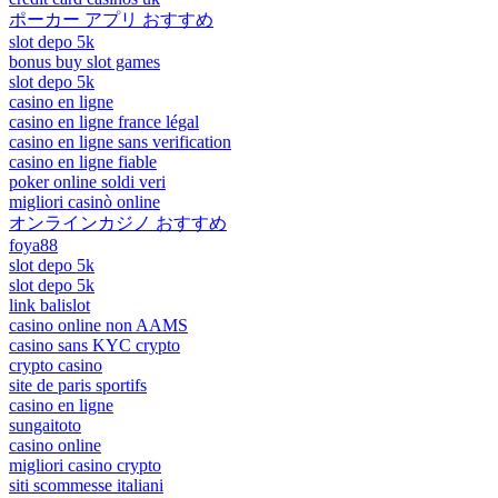
ポーカー アプリ おすすめ
slot depo 5k
bonus buy slot games
slot depo 5k
casino en ligne
casino en ligne france légal
casino en ligne sans verification
casino en ligne fiable
poker online soldi veri
migliori casinò online
オンラインカジノ おすすめ
foya88
slot depo 5k
slot depo 5k
link balislot
casino online non AAMS
casino sans KYC crypto
crypto casino
site de paris sportifs
casino en ligne
sungaitoto
casino online
migliori casino crypto
siti scommesse italiani