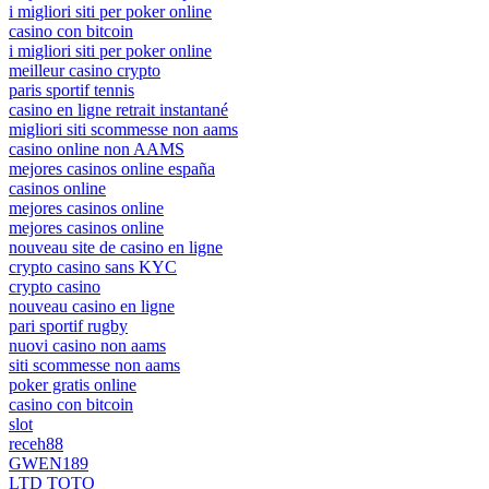
i migliori siti per poker online
casino con bitcoin
i migliori siti per poker online
meilleur casino crypto
paris sportif tennis
casino en ligne retrait instantané
migliori siti scommesse non aams
casino online non AAMS
mejores casinos online españa
casinos online
mejores casinos online
mejores casinos online
nouveau site de casino en ligne
crypto casino sans KYC
crypto casino
nouveau casino en ligne
pari sportif rugby
nuovi casino non aams
siti scommesse non aams
poker gratis online
casino con bitcoin
slot
receh88
GWEN189
LTD TOTO