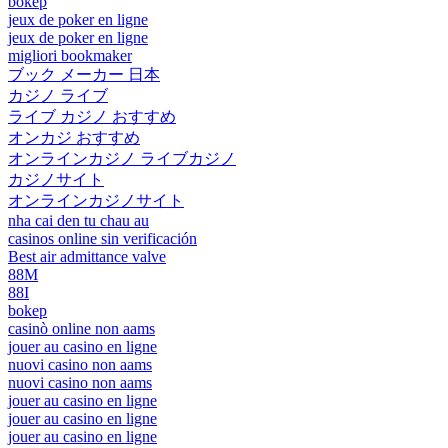
bokep
jeux de poker en ligne
jeux de poker en ligne
migliori bookmaker
ブック メーカー 日本
カジノ ライブ
ライブ カジノ おすすめ
オンカジ おすすめ
オンラインカジノ ライブカジノ
カジノサイト
オンラインカジノサイト
nha cai den tu chau au
casinos online sin verificación
Best air admittance valve
88M
88I
bokep
casinò online non aams
jouer au casino en ligne
nuovi casino non aams
nuovi casino non aams
jouer au casino en ligne
jouer au casino en ligne
jouer au casino en ligne