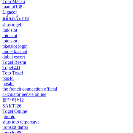
Toto Macau
mantul138
Ligacor
สล็อตเว็บตรง
situs togel
link slot
toto slot
toto slot
tiketslot login
uudet kasinot
dubai escort
Togel Resmi
Togel 4D
Toto Togel
pos4d
pos4d
the french connection official
calculator pensie online
블랙티비2
SAKTI26
Togel Online
jitutoto
situs toto terpercaya
ironslot daftar
ransslot88