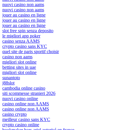
nuovi casino non aams
nuovi casino non aams
jouer au casino en ligne
jouer au casino en ligne
jouer au casino en ligne
slot free spin senza deposito
le migliori app poker
casino senza AAMS
crypto casino sans KYC
quel site de paris sportif choisir
casino non aams
migliori slot online
betting sites in uae
migliori slot online
sunantoto
j88slot
cambodia online casino
siti scommesse stranieri 2026
nuovi casino online
casino online non AAMS
casino online non AAMS
casino crypto
meilleur casino sans KYC
crypto casino online
bookmaker hors arjel autorisé en france