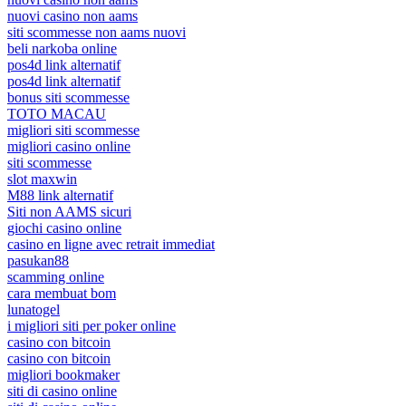
nuovi casino non aams
siti scommesse non aams nuovi
beli narkoba online
pos4d link alternatif
pos4d link alternatif
bonus siti scommesse
TOTO MACAU
migliori siti scommesse
migliori casino online
siti scommesse
slot maxwin
M88 link alternatif
Siti non AAMS sicuri
giochi casino online
casino en ligne avec retrait immediat
pasukan88
scamming online
cara membuat bom
lunatogel
i migliori siti per poker online
casino con bitcoin
casino con bitcoin
migliori bookmaker
siti di casino online