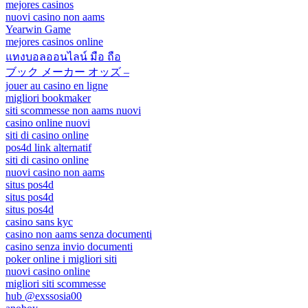
mejores casinos
nuovi casino non aams
Yearwin Game
mejores casinos online
แทงบอลออนไลน์ มือ ถือ
ブック メーカー オッズ –
jouer au casino en ligne
migliori bookmaker
siti scommesse non aams nuovi
casino online nuovi
siti di casino online
pos4d link alternatif
siti di casino online
nuovi casino non aams
situs pos4d
situs pos4d
situs pos4d
casino sans kyc
casino non aams senza documenti
casino senza invio documenti
poker online i migliori siti
nuovi casino online
migliori siti scommesse
hub @exssosia00