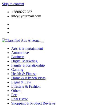
Skip to content
+2808272282
info@yourmail.com
Arts & Entertainment
Automotive
Business
Digital Marketing
Family & Relationship
Gaming
Health & Fitness
Home & Kitchen Ideas
Legal & Law
Lifestyle & Fashion
Others
Pets
Real Estate
Shopping & Product Reviews