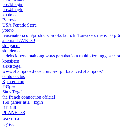
pos4d login
pos4d login
kuatoto
Bemo4d
USA Peptide Store
ybtoto
reusenation.com/products/brooks-launch-4-sneakers-mens-10-p-6
alternatif AVE189
slot gacor
slot demo
indeks kinerja mahjong ways pertahankan multiplier tinggi secara
konsisten
alexistogel
www.shampooadvice.com/best-ph-balanced-shampoos/
ceritoto situs
Кракен тор
789pro
Situs Togel
the french connection official
168 games asia --login
BEB88
PLANET88
แทงบอล
bg168