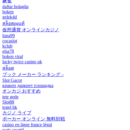
麻雀
daftar bolagila
bokep
gelek4d
สล็อตpgแท้
仮想通貨 オンラインカジノ
luna99
cocaslot
kclub
elsa78
bokep viral
lucky twice casino uk
สล็อต
ブック メーカー ランキング –
Slot Gacor
кракен даркнет площадка
オンカジ おすすめ
tete gede
Slot88
togel hk
カジノ ライブ
ポーカー オンライン 無料対戦
casino en ligne france légal
paris sportif