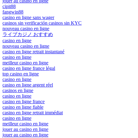
jouer au casino en ligne
cipit88
fangwin88
casino en ligne sans wager
casinos sin verificación casinos sin KYC
nouveau casino en ligne
ライブカジノ おすすめ
casino en ligne
nouveau casino en ligne
casino en ligne retrait instantané
casino en ligne
meilleur casino en ligne
casino en ligne france légal
top casino en ligne
casino en ligne
casino en ligne argent réel
casinos en ligne
casino en ligne
casino en ligne france
casino en ligne fiable
casino en ligne retrait immédiat
casino en ligne
meilleur casino en ligne
jouer au casino en ligne
jouer au casino en ligne