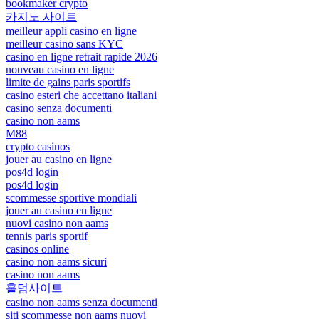
bookmaker crypto
카지노 사이트
meilleur appli casino en ligne
meilleur casino sans KYC
casino en ligne retrait rapide 2026
nouveau casino en ligne
limite de gains paris sportifs
casino esteri che accettano italiani
casino senza documenti
casino non aams
M88
crypto casinos
jouer au casino en ligne
pos4d login
pos4d login
scommesse sportive mondiali
jouer au casino en ligne
nuovi casino non aams
tennis paris sportif
casinos online
casino non aams sicuri
casino non aams
홀덤사이트
casino non aams senza documenti
siti scommesse non aams nuovi