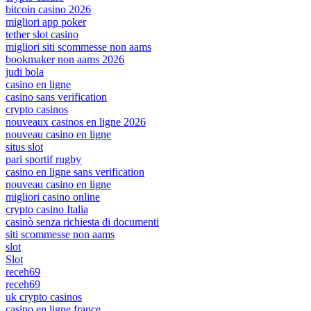
bitcoin casino 2026
migliori app poker
tether slot casino
migliori siti scommesse non aams
bookmaker non aams 2026
judi bola
casino en ligne
casino sans verification
crypto casinos
nouveaux casinos en ligne 2026
nouveau casino en ligne
situs slot
pari sportif rugby
casino en ligne sans verification
nouveau casino en ligne
migliori casino online
crypto casino Italia
casinò senza richiesta di documenti
siti scommesse non aams
slot
Slot
receh69
receh69
uk crypto casinos
casino en ligne france