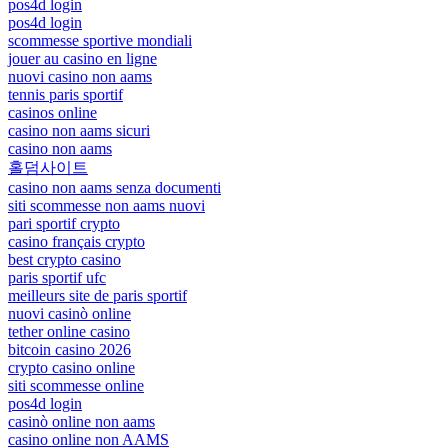
pos4d login
pos4d login
scommesse sportive mondiali
jouer au casino en ligne
nuovi casino non aams
tennis paris sportif
casinos online
casino non aams sicuri
casino non aams
홀덤사이트
casino non aams senza documenti
siti scommesse non aams nuovi
pari sportif crypto
casino français crypto
best crypto casino
paris sportif ufc
meilleurs site de paris sportif
nuovi casinò online
tether online casino
bitcoin casino 2026
crypto casino online
siti scommesse online
pos4d login
casinò online non aams
casino online non AAMS