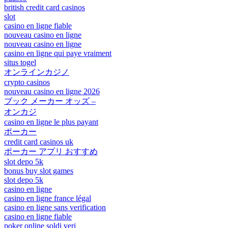
british credit card casinos
slot
casino en ligne fiable
nouveau casino en ligne
nouveau casino en ligne
casino en ligne qui paye vraiment
situs togel
オンラインカジノ
crypto casinos
nouveau casino en ligne 2026
ブック メーカー オッズ –
オンカジ
casino en ligne le plus payant
ポーカー
credit card casinos uk
ポーカー アプリ おすすめ
slot depo 5k
bonus buy slot games
slot depo 5k
casino en ligne
casino en ligne france légal
casino en ligne sans verification
casino en ligne fiable
poker online soldi veri