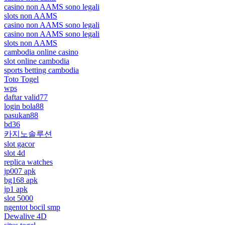
casino non AAMS sono legali
slots non AAMS
casino non AAMS sono legali
casino non AAMS sono legali
slots non AAMS
cambodia online casino
slot online cambodia
sports betting cambodia
Toto Togel
wps
daftar valid77
login bola88
pasukan88
bd36
카지노솔루션
slot gacor
slot 4d
replica watches
jp007 apk
bg168 apk
jp1 apk
slot 5000
ngentot bocil smp
Dewalive 4D