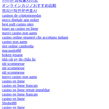
안전한 파워볼사이트
オンラインカジノおすすめ比較
명의신탁전문변호사
casinos de criptomonedas
gioco digitale app poker
best usdt casino sites
jouer au casino en ligne
nuovi casino non aams
casino online stranieri che accettano italiani
casino non aams
slot online cambodia
macauslot88
bokep jepang
nhà cái uy tín châu âu
siti scommesse
siti scommesse
siti scommesse
nuovi casino non aams
casino en ligne
casino en ligne francais
casino en ligne retrait immédiat
casino en ligne francais
casino en ligne
Sbobet88
casino en ligne