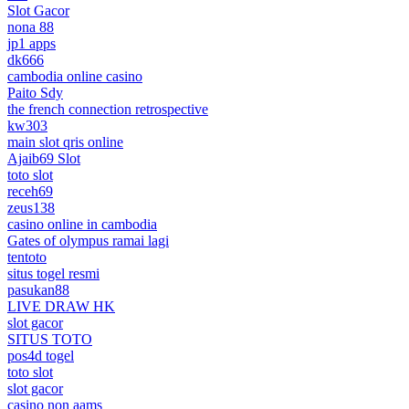
Slot Gacor
nona 88
jp1 apps
dk666
cambodia online casino
Paito Sdy
the french connection retrospective
kw303
main slot qris online
Ajaib69 Slot
toto slot
receh69
zeus138
casino online in cambodia
Gates of olympus ramai lagi
tentoto
situs togel resmi
pasukan88
LIVE DRAW HK
slot gacor
SITUS TOTO
pos4d togel
toto slot
slot gacor
casino non aams