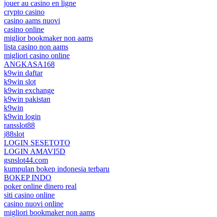
jouer au casino en ligne
crypto casino
casino aams nuovi
casino online
miglior bookmaker non aams
lista casino non aams
migliori casino online
ANGKASA168
k9win daftar
k9win slot
k9win exchange
k9win pakistan
k9win
k9win login
ransslot88
j88slot
LOGIN SESETOTO
LOGIN AMAVI5D
gsnslot44.com
kumpulan bokep indonesia terbaru
BOKEP INDO
poker online dinero real
siti casino online
casino nuovi online
migliori bookmaker non aams