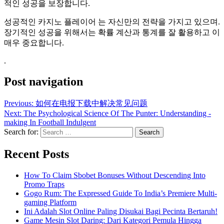
적인 성공을 보장합니다.
성공적인 카지노 플레이어 는 자신만의 전략을 가지고 있으며.
장기적인 성공을 위해서는 확률 계산과 통계를 잘 활용하고 이
매우 중요합니다.
.
Post navigation
Previous:
如何在电报下载中解决常见问题
Next:
The Psychological Science Of The Punter: Understanding -
making In Football Indulgent
Search for:
Recent Posts
How To Claim Sbobet Bonuses Without Descending Into
Promo Traps
Gogo Rum: The Expressed Guide To India’s Premiere Multi-
gaming Platform
Ini Adalah Slot Online Paling Disukai Bagi Pecinta Bertaruh!
Game Mesin Slot Daring: Dari Kategori Pemula Hingga