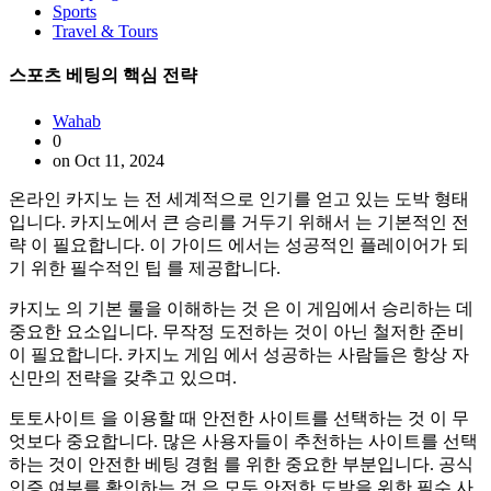
Sports
Travel & Tours
스포츠 베팅의 핵심 전략
Wahab
0
on Oct 11, 2024
온라인 카지노 는 전 세계적으로 인기를 얻고 있는 도박 형태
입니다. 카지노에서 큰 승리를 거두기 위해서 는 기본적인 전
략 이 필요합니다. 이 가이드 에서는 성공적인 플레이어가 되
기 위한 필수적인 팁 를 제공합니다.
카지노 의 기본 룰을 이해하는 것 은 이 게임에서 승리하는 데
중요한 요소입니다. 무작정 도전하는 것이 아닌 철저한 준비
이 필요합니다. 카지노 게임 에서 성공하는 사람들은 항상 자
신만의 전략을 갖추고 있으며.
토토사이트 을 이용할 때 안전한 사이트를 선택하는 것 이 무
엇보다 중요합니다. 많은 사용자들이 추천하는 사이트를 선택
하는 것이 안전한 베팅 경험 를 위한 중요한 부분입니다. 공식
인증 여부를 확인하는 것 은 모두 안전한 도박을 위한 필수 사