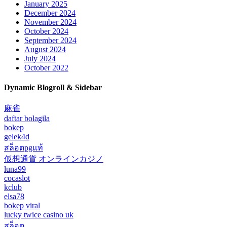
January 2025
December 2024
November 2024
October 2024
September 2024
August 2024
July 2024
October 2022
Dynamic Blogroll & Sidebar
麻雀
daftar bolagila
bokep
gelek4d
สล็อตpgแท้
仮想通貨 オンラインカジノ
luna99
cocaslot
kclub
elsa78
bokep viral
lucky twice casino uk
สล็อต