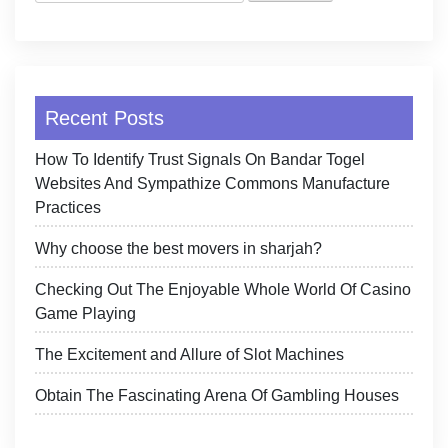
for:
Recent Posts
How To Identify Trust Signals On Bandar Togel
Websites And Sympathize Commons Manufacture
Practices
Why choose the best movers in sharjah?
Checking Out The Enjoyable Whole World Of Casino
Game Playing
The Excitement and Allure of Slot Machines
Obtain The Fascinating Arena Of Gambling Houses