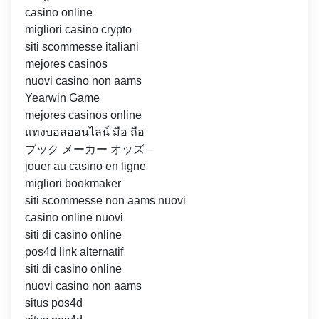
casino online
migliori casino crypto
siti scommesse italiani
mejores casinos
nuovi casino non aams
Yearwin Game
mejores casinos online
แทงบอลออนไลน์ มือ ถือ
ブック メーカー オッズ –
jouer au casino en ligne
migliori bookmaker
siti scommesse non aams nuovi
casino online nuovi
siti di casino online
pos4d link alternatif
siti di casino online
nuovi casino non aams
situs pos4d