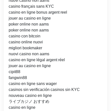
nuovi casino non aams
casino français sans KYC
casino en ligne bonus argent reel
jouer au casino en ligne
poker online non aams
poker online non aams
casino con bitcoin
casino online nuovi
migliori bookmaker
nuovi casino non aams
casino en ligne légal argent réel
jouer au casino en ligne
cipit88
fangwin88
casino en ligne sans wager
casinos sin verificación casinos sin KYC
nouveau casino en ligne
ライブカジノ おすすめ
casino en ligne