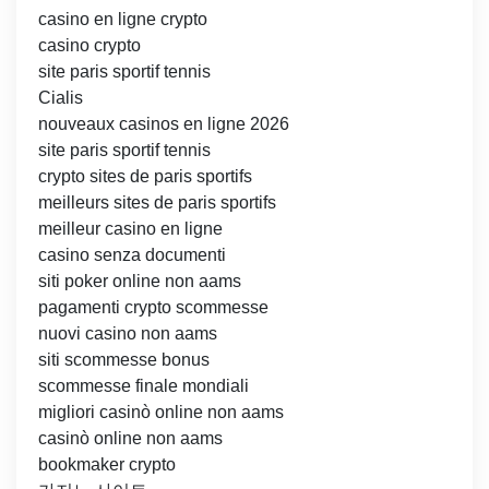
casino en ligne crypto
casino crypto
site paris sportif tennis
Cialis
nouveaux casinos en ligne 2026
site paris sportif tennis
crypto sites de paris sportifs
meilleurs sites de paris sportifs
meilleur casino en ligne
casino senza documenti
siti poker online non aams
pagamenti crypto scommesse
nuovi casino non aams
siti scommesse bonus
scommesse finale mondiali
migliori casinò online non aams
casinò online non aams
bookmaker crypto