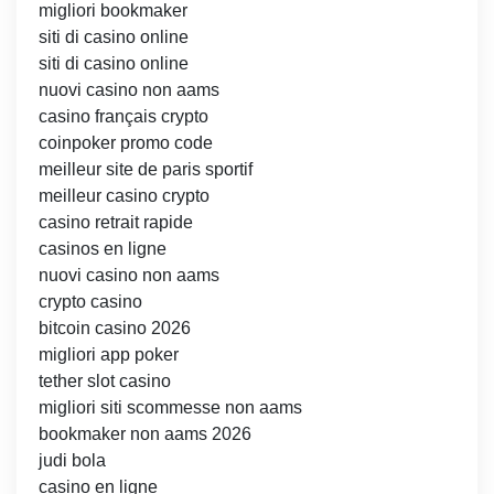
migliori bookmaker
siti di casino online
siti di casino online
nuovi casino non aams
casino français crypto
coinpoker promo code
meilleur site de paris sportif
meilleur casino crypto
casino retrait rapide
casinos en ligne
nuovi casino non aams
crypto casino
bitcoin casino 2026
migliori app poker
tether slot casino
migliori siti scommesse non aams
bookmaker non aams 2026
judi bola
casino en ligne