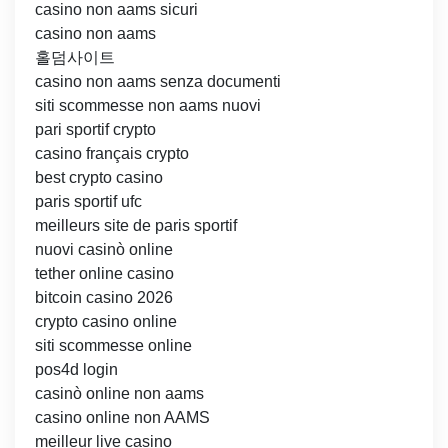
casino non aams sicuri
casino non aams
홀덤사이트
casino non aams senza documenti
siti scommesse non aams nuovi
pari sportif crypto
casino français crypto
best crypto casino
paris sportif ufc
meilleurs site de paris sportif
nuovi casinò online
tether online casino
bitcoin casino 2026
crypto casino online
siti scommesse online
pos4d login
casinò online non aams
casino online non AAMS
meilleur live casino