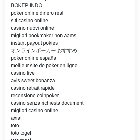
BOKEP INDO
poker online dinero real
siti casino online
casino nuovi online
migliori bookmaker non aams
instant payout pokies
オンラインポーカー おすすめ
poker online españa
meilleur site de poker en ligne
casino live
avis sweet bonanza
casino retrait rapide
recensione coinpoker
casino senza richiesta documenti
migliori casino online
axial
toto
toto togel