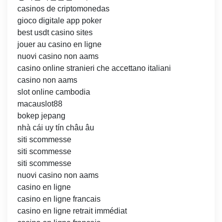
casinos de criptomonedas
gioco digitale app poker
best usdt casino sites
jouer au casino en ligne
nuovi casino non aams
casino online stranieri che accettano italiani
casino non aams
slot online cambodia
macauslot88
bokep jepang
nhà cái uy tín châu âu
siti scommesse
siti scommesse
siti scommesse
nuovi casino non aams
casino en ligne
casino en ligne francais
casino en ligne retrait immédiat