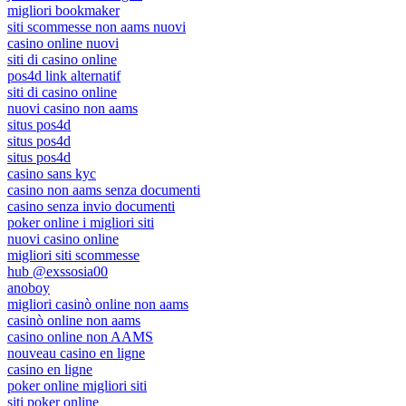
migliori bookmaker
siti scommesse non aams nuovi
casino online nuovi
siti di casino online
pos4d link alternatif
siti di casino online
nuovi casino non aams
situs pos4d
situs pos4d
situs pos4d
casino sans kyc
casino non aams senza documenti
casino senza invio documenti
poker online i migliori siti
nuovi casino online
migliori siti scommesse
hub @exssosia00
anoboy
migliori casinò online non aams
casinò online non aams
casino online non AAMS
nouveau casino en ligne
casino en ligne
poker online migliori siti
siti poker online