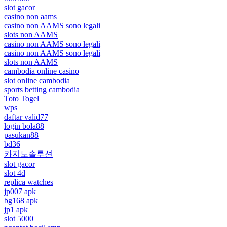
slot gacor
casino non aams
casino non AAMS sono legali
slots non AAMS
casino non AAMS sono legali
casino non AAMS sono legali
slots non AAMS
cambodia online casino
slot online cambodia
sports betting cambodia
Toto Togel
wps
daftar valid77
login bola88
pasukan88
bd36
카지노솔루션
slot gacor
slot 4d
replica watches
jp007 apk
bg168 apk
jp1 apk
slot 5000