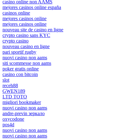
casino online non AAMS
mejores casinos online españa
casinos online
mejores casinos online
mejores casinos online
nouveau site de casino en ligne
crypto casino sans KYC
crypto casino
nouveau casino en ligne
pari sportif rugby
nuovi casino non aams
siti scommesse non aams
poker gratis online
casino con bitcoin
slot
receh88
GWEN189
LTD TOTO
migliori bookmaker
nuovi casino non aams
andre-previn зеркало
oxycodone
pos4d
nuovi casino non aams
nuovi casino non aams