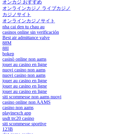
オンカジ おすすめ
オンラインカジノ ライブカジノ
カジノサイト
オンラインカジノサイト
nha cai den tu chau au
casinos online sin verificación
Best air admittance valve
88M
88I
bokep
casinò online non aams
jouer au casino en ligne
nuovi casino non aams
nuovi casino non aams
jouer au casino en ligne
jouer au casino en ligne
jouer au casino en ligne
siti scommesse non aams nuovi
casino online non AAMS
casino non aams
playinexch app
usdt trc20 casino
siti scommesse sportive
123B