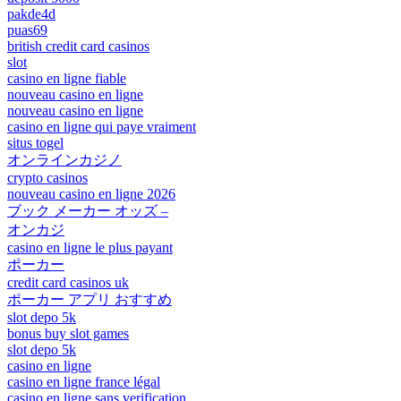
pakde4d
puas69
british credit card casinos
slot
casino en ligne fiable
nouveau casino en ligne
nouveau casino en ligne
casino en ligne qui paye vraiment
situs togel
オンラインカジノ
crypto casinos
nouveau casino en ligne 2026
ブック メーカー オッズ –
オンカジ
casino en ligne le plus payant
ポーカー
credit card casinos uk
ポーカー アプリ おすすめ
slot depo 5k
bonus buy slot games
slot depo 5k
casino en ligne
casino en ligne france légal
casino en ligne sans verification