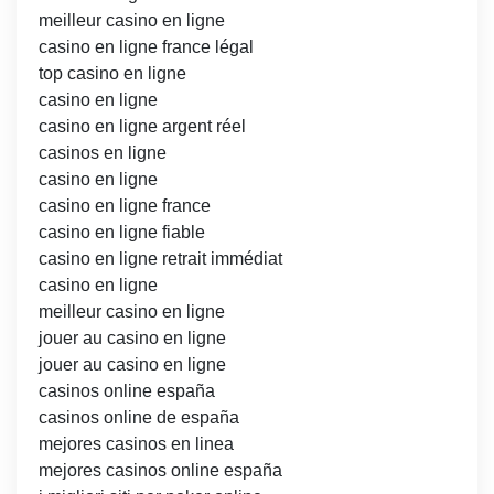
meilleur casino en ligne
casino en ligne france légal
top casino en ligne
casino en ligne
casino en ligne argent réel
casinos en ligne
casino en ligne
casino en ligne france
casino en ligne fiable
casino en ligne retrait immédiat
casino en ligne
meilleur casino en ligne
jouer au casino en ligne
jouer au casino en ligne
casinos online españa
casinos online de españa
mejores casinos en linea
mejores casinos online españa