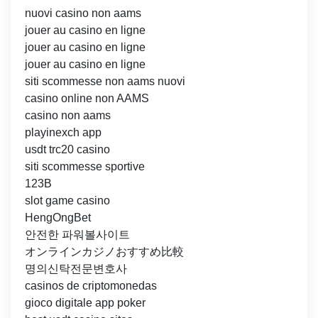
nuovi casino non aams
jouer au casino en ligne
jouer au casino en ligne
jouer au casino en ligne
siti scommesse non aams nuovi
casino online non AAMS
casino non aams
playinexch app
usdt trc20 casino
siti scommesse sportive
123B
slot game casino
HengOngBet
안전한 파워볼사이트
オンラインカジノおすすめ比較
명의신탁전문변호사
casinos de criptomonedas
gioco digitale app poker