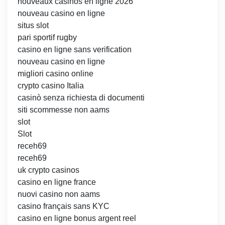
nouveaux casinos en ligne 2026
nouveau casino en ligne
situs slot
pari sportif rugby
casino en ligne sans verification
nouveau casino en ligne
migliori casino online
crypto casino Italia
casinò senza richiesta di documenti
siti scommesse non aams
slot
Slot
receh69
receh69
uk crypto casinos
casino en ligne france
nuovi casino non aams
casino français sans KYC
casino en ligne bonus argent reel