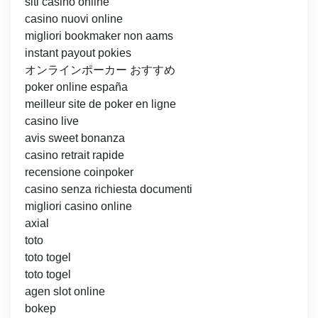
siti casino online
casino nuovi online
migliori bookmaker non aams
instant payout pokies
オンラインポーカー おすすめ
poker online españa
meilleur site de poker en ligne
casino live
avis sweet bonanza
casino retrait rapide
recensione coinpoker
casino senza richiesta documenti
migliori casino online
axial
toto
toto togel
toto togel
agen slot online
bokep