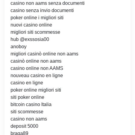
casino non aams senza documenti
casino senza invio documenti
poker online i migliori siti
nuovi casino online
migliori siti scommesse
hub @exssosia00
anoboy
migliori casinò online non aams
casinò online non aams
casino online non AAMS
nouveau casino en ligne
casino en ligne
poker online migliori siti
siti poker online
bitcoin casino Italia
siti scommesse
casino non aams
deposit 5000
braga89