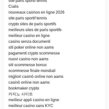
site paris sportif tennis
Cialis
nouveaux casinos en ligne 2026
site paris sportif tennis
crypto sites de paris sportifs
meilleurs sites de paris sportifs
meilleur casino en ligne
casino senza documenti
siti poker online non aams
pagamenti crypto scommesse
nuovi casino non aams
siti scommesse bonus
scommesse finale mondiali
migliori casinò online non aams
casinò online non aams
bookmaker crypto
카지노 사이트
meilleur appli casino en ligne
meilleur casino sans KYC