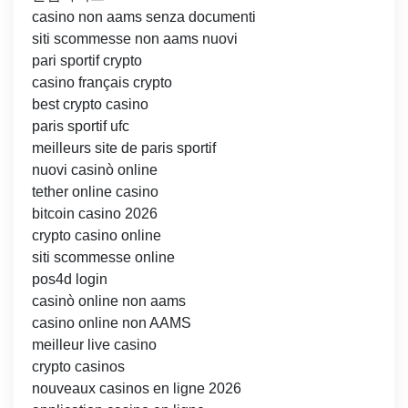
casino non aams senza documenti
siti scommesse non aams nuovi
pari sportif crypto
casino français crypto
best crypto casino
paris sportif ufc
meilleurs site de paris sportif
nuovi casinò online
tether online casino
bitcoin casino 2026
crypto casino online
siti scommesse online
pos4d login
casinò online non aams
casino online non AAMS
meilleur live casino
crypto casinos
nouveaux casinos en ligne 2026