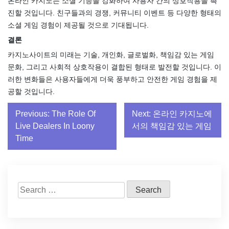
온라인 카지노는 소셜 기능을 강화하여 사용자 간의 상호작용을 촉
진할 것입니다. 친구들과의 경쟁, 커뮤니티 이벤트 등 다양한 형태의
소셜 게임 경험이 제공될 것으로 기대됩니다.
결론
카지노사이트의 미래는 기술, 개인화, 글로벌화, 책임감 있는 게임
문화, 그리고 사회적 상호작용이 결합된 형태로 발전할 것입니다. 이
러한 변화들은 사용자들에게 더욱 풍부하고 안전한 게임 경험을 제
공할 것입니다.
Post
Previous:
The Role Of
Next:
온라인 카지노에
Live Dealers In Loony
서의 책임감 있는 게임
navigation
Time
Search
for: