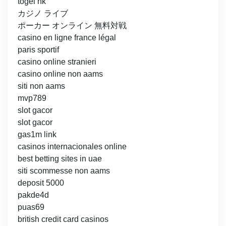
togel hk
カジノ ライブ
ポーカー オンライン 無料対戦
casino en ligne france légal
paris sportif
casino online stranieri
casino online non aams
siti non aams
mvp789
slot gacor
slot gacor
gas1m link
casinos internacionales online
best betting sites in uae
siti scommesse non aams
deposit 5000
pakde4d
puas69
british credit card casinos