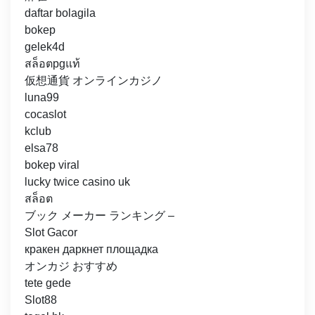
daftar bolagila
bokep
gelek4d
สล็อตpgแท้
仮想通貨 オンラインカジノ
luna99
cocaslot
kclub
elsa78
bokep viral
lucky twice casino uk
สล็อต
ブック メーカー ランキング –
Slot Gacor
кракен даркнет площадка
オンカジ おすすめ
tete gede
Slot88