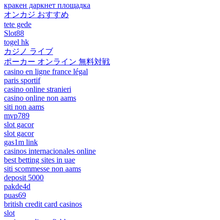
кракен даркнет площадка
オンカジ おすすめ
tete gede
Slot88
togel hk
カジノ ライブ
ポーカー オンライン 無料対戦
casino en ligne france légal
paris sportif
casino online stranieri
casino online non aams
siti non aams
mvp789
slot gacor
slot gacor
gas1m link
casinos internacionales online
best betting sites in uae
siti scommesse non aams
deposit 5000
pakde4d
puas69
british credit card casinos
slot