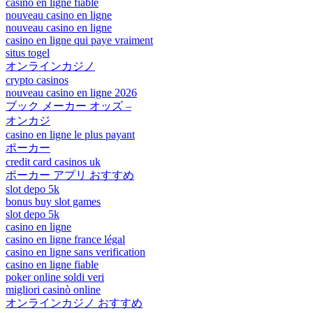
casino en ligne fiable
nouveau casino en ligne
nouveau casino en ligne
casino en ligne qui paye vraiment
situs togel
オンラインカジノ
crypto casinos
nouveau casino en ligne 2026
ブック メーカー オッズ –
オンカジ
casino en ligne le plus payant
ポーカー
credit card casinos uk
ポーカー アプリ おすすめ
slot depo 5k
bonus buy slot games
slot depo 5k
casino en ligne
casino en ligne france légal
casino en ligne sans verification
casino en ligne fiable
poker online soldi veri
migliori casinò online
オンラインカジノ おすすめ