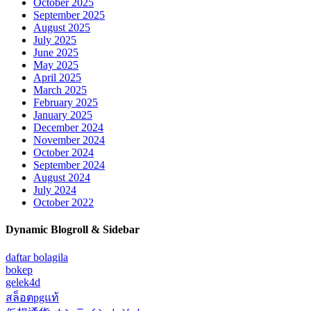
October 2025
September 2025
August 2025
July 2025
June 2025
May 2025
April 2025
March 2025
February 2025
January 2025
December 2024
November 2024
October 2024
September 2024
August 2024
July 2024
October 2022
Dynamic Blogroll & Sidebar
daftar bolagila
bokep
gelek4d
สล็อตpgแท้