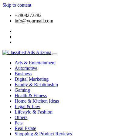
Skip to content
+2808272282
info@yourmail.com
Arts & Entertainment
Automotive
Business
Digital Marketing
Family & Relationship
Gaming
Health & Fitness
Home & Kitchen Ideas
Legal & Law
Lifestyle & Fashion
Others
Pets
Real Estate
Shopping & Product Reviews