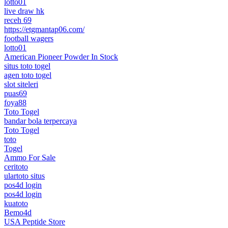
lotto01
live draw hk
receh 69
https://etgmantap06.com/
football wagers
lotto01
American Pioneer Powder In Stock
situs toto togel
agen toto togel
slot siteleri
puas69
foya88
Toto Togel
bandar bola terpercaya
Toto Togel
toto
Togel
Ammo For Sale
ceritoto
ulartoto situs
pos4d login
pos4d login
kuatoto
Bemo4d
USA Peptide Store