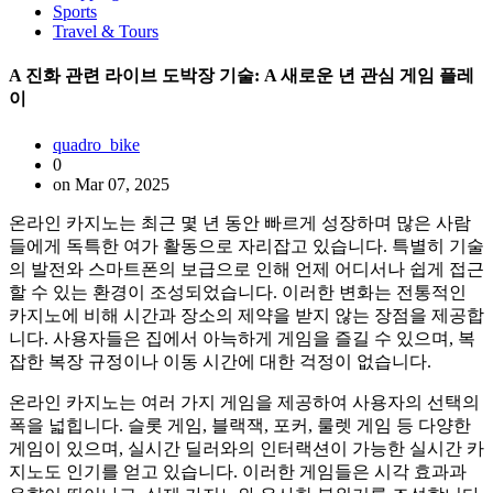
Sports
Travel & Tours
A 진화 관련 라이브 도박장 기술: A 새로운 년 관심 게임 플레
이
quadro_bike
0
on Mar 07, 2025
온라인 카지노는 최근 몇 년 동안 빠르게 성장하며 많은 사람
들에게 독특한 여가 활동으로 자리잡고 있습니다. 특별히 기술
의 발전와 스마트폰의 보급으로 인해 언제 어디서나 쉽게 접근
할 수 있는 환경이 조성되었습니다. 이러한 변화는 전통적인
카지노에 비해 시간과 장소의 제약을 받지 않는 장점을 제공합
니다. 사용자들은 집에서 아늑하게 게임을 즐길 수 있으며, 복
잡한 복장 규정이나 이동 시간에 대한 걱정이 없습니다.
온라인 카지노는 여러 가지 게임을 제공하여 사용자의 선택의
폭을 넓힙니다. 슬롯 게임, 블랙잭, 포커, 룰렛 게임 등 다양한
게임이 있으며, 실시간 딜러와의 인터랙션이 가능한 실시간 카
지노도 인기를 얻고 있습니다. 이러한 게임들은 시각 효과과