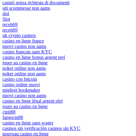
casinò senza richiesta di documenti
siti scommesse non aams
slot
Slot
receh69
receh69
uk crypto casinos
casino en ligne france
nuovi casino non aams
casino français sans KYC
casino en ligne bonus argent reel
jouer au casino en ligne
poker online non aams
poker online non aams
casino con bitcoin
casino online nuovi
migliori bookmaker
nuovi casino non aams
casino en ligne légal argent réel
jouer au casino en ligne
cipit88
fangwin88
casino en ligne sans wager
casinos sin verificación casinos sin KYC
nouveau casino en ligne