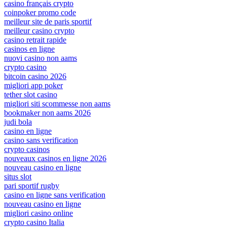
casino français crypto
coinpoker promo code
meilleur site de paris sportif
meilleur casino crypto
casino retrait rapide
casinos en ligne
nuovi casino non aams
crypto casino
bitcoin casino 2026
migliori app poker
tether slot casino
migliori siti scommesse non aams
bookmaker non aams 2026
judi bola
casino en ligne
casino sans verification
crypto casinos
nouveaux casinos en ligne 2026
nouveau casino en ligne
situs slot
pari sportif rugby
casino en ligne sans verification
nouveau casino en ligne
migliori casino online
crypto casino Italia