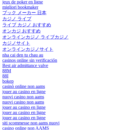
jeux de poker en ligne
migliori bookmaker
ブック メーカー 日本
カジノ ライブ
ライブ カジノ おすすめ
オンカジ おすすめ
オンラインカジノ ライブカジノ
カジノサイト
オンラインカジノサイト
nha cai den tu chau au
casinos online sin verificación
Best air admittance valve
88M
88I
bokep
casinò online non aams
jouer au casino en ligne
nuovi casino non aams
nuovi casino non aams
jouer au casino en ligne
jouer au casino en ligne
jouer au casino en ligne
siti scommesse non aams nuovi
casino online non AAMS