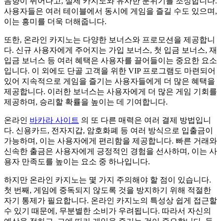
음향이 뛰어나고, 실제 카지노와 유사한 분위기를 조성합니다.
사용자들은 여러 테이블에서 동시에 게임을 즐길 수도 있으며,
이는 흥미를 더욱 더해줍니다.
또한, 온라인 카지노는 다양한 보너스와 프로모션을 제공합니
다. 신규 사용자에게 주어지는 가입 보너스, 첫 입금 보너스, 재
입금 보너스 등 여러 혜택은 사용자를 끌어들이는 중요한 요소
입니다. 이 외에도 단골 고객을 위한 VIP 프로그램도 마련되어
있어 지속적으로 게임을 즐기는 사용자들에게 더 많은 혜택을
제공합니다. 이러한 보너스는 사용자에게 더 많은 게임 기회를
제공하며, 승리할 확률을 높이는 데 기여합니다.
온라인
바카라 사이트
의 또 다른 매력은 여러 결제 방법입니
다. 신용카드, 전자지갑, 암호화폐 등 여러 방식으로 입출금이
가능하며, 이는 사용자에게 편리함을 제공합니다. 빠른 거래와
신속한 출금은 사용자에게 긍정적인 경험을 선사하며, 이는 사
용자 만족도를 높이는 요소 중 하나입니다.
하지만 온라인 카지노는 몇 가지 주의해야 할 점이 있습니다.
첫 번째, 게임에 중독되지 않도록 것을 방지하기 위해 적절한
자기 통제가 필요합니다. 온라인 카지노의 특성상 쉽게 접근할
수 있기 때문에, 무분별한 소비가 우려됩니다. 따라서 자신의