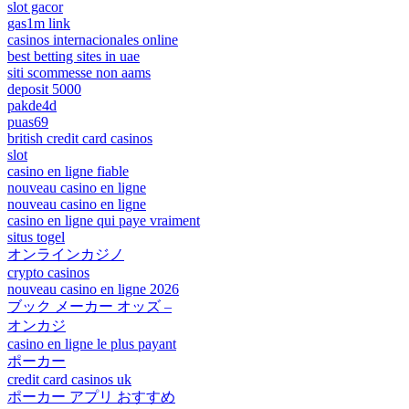
slot gacor
gas1m link
casinos internacionales online
best betting sites in uae
siti scommesse non aams
deposit 5000
pakde4d
puas69
british credit card casinos
slot
casino en ligne fiable
nouveau casino en ligne
nouveau casino en ligne
casino en ligne qui paye vraiment
situs togel
オンラインカジノ
crypto casinos
nouveau casino en ligne 2026
ブック メーカー オッズ –
オンカジ
casino en ligne le plus payant
ポーカー
credit card casinos uk
ポーカー アプリ おすすめ