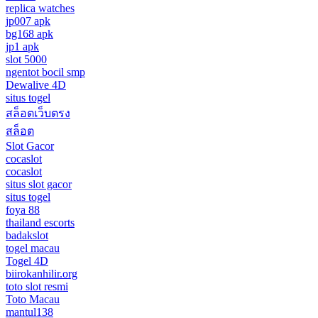
replica watches
jp007 apk
bg168 apk
jp1 apk
slot 5000
ngentot bocil smp
Dewalive 4D
situs togel
สล็อตเว็บตรง
สล็อต
Slot Gacor
cocaslot
cocaslot
situs slot gacor
situs togel
foya 88
thailand escorts
badakslot
togel macau
Togel 4D
biirokanhilir.org
toto slot resmi
Toto Macau
mantul138