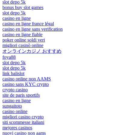
slot depo 5k
bonus buy slot games
slot depo 5k
casino en ligne
casino en ligne france légal
casino en ligne sans verification
casino en ligne fiable
poker online soldi veri
migliori casinò online
オンラインカジノ おすすめ
foya88
slot depo 5k
slot depo 5k
link balislot
casino online non AAMS
casino sans KYC crypto
crypto casino
site de paris sportifs
casino en ligne
sungaitoto
casino online
migliori casino crypto
siti scommesse italiani
mejores casinos
nuovi casino non aams