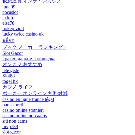
仮想通貨 オンラインカジノ
luna99
cocaslot
kclub
elsa78
bokep viral
lucky twice casino uk
สล็อต
ブック メーカー ランキング –
Slot Gacor
кракен даркнет площадка
オンカジ おすすめ
tete gede
Slot88
togel hk
カジノ ライブ
ポーカー オンライン 無料対戦
casino en ligne france légal
paris sportif
casino online stranieri
casino online non aams
siti non aams
mvp789
slot gacor