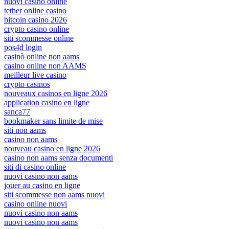
nuovi casinò online
tether online casino
bitcoin casino 2026
crypto casino online
siti scommesse online
pos4d login
casinò online non aams
casino online non AAMS
meilleur live casino
crypto casinos
nouveaux casinos en ligne 2026
application casino en ligne
sanca77
bookmaker sans limite de mise
siti non aams
casino non aams
nouveau casino en ligne 2026
casino non aams senza documenti
siti di casino online
nuovi casino non aams
jouer au casino en ligne
siti scommesse non aams nuovi
casino online nuovi
nuovi casino non aams
nuovi casino non aams