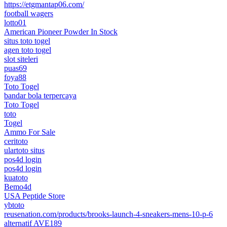
https://etgmantap06.com/
football wagers
lotto01
American Pioneer Powder In Stock
situs toto togel
agen toto togel
slot siteleri
puas69
foya88
Toto Togel
bandar bola terpercaya
Toto Togel
toto
Togel
Ammo For Sale
ceritoto
ulartoto situs
pos4d login
pos4d login
kuatoto
Bemo4d
USA Peptide Store
ybtoto
reusenation.com/products/brooks-launch-4-sneakers-mens-10-p-6
alternatif AVE189