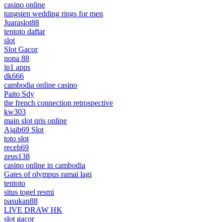
casino online
tungsten wedding rings for men
Juaraslot88
tentoto daftar
slot
Slot Gacor
nona 88
jp1 apps
dk666
cambodia online casino
Paito Sdy
the french connection retrospective
kw303
main slot qris online
Ajaib69 Slot
toto slot
receh69
zeus138
casino online in cambodia
Gates of olympus ramai lagi
tentoto
situs togel resmi
pasukan88
LIVE DRAW HK
slot gacor