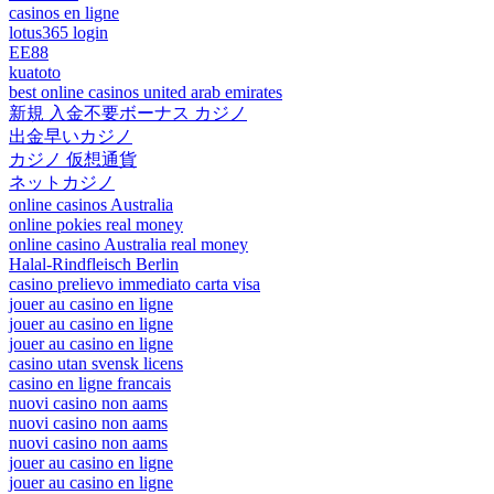
casinos en ligne
lotus365 login
EE88
kuatoto
best online casinos united arab emirates
新規 入金不要ボーナス カジノ
出金早いカジノ
カジノ 仮想通貨
ネットカジノ
online casinos Australia
online pokies real money
online casino Australia real money
Halal-Rindfleisch Berlin
casino prelievo immediato carta visa
jouer au casino en ligne
jouer au casino en ligne
jouer au casino en ligne
casino utan svensk licens
casino en ligne francais
nuovi casino non aams
nuovi casino non aams
nuovi casino non aams
jouer au casino en ligne
jouer au casino en ligne