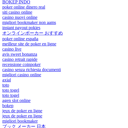
BOKEP INDO
poker online dinero real
siti casino online
casino nuovi online
migliori bookmaker non aams
instant payout pokies
オンラインポーカー おすすめ
poker online españa
meilleur site de poker en ligne
casino live
avis sweet bonanza
casino retrait rapide
recensione coinpoker
casino senza richiesta documenti
migliori casino online
axial
toto
toto togel
toto togel
agen slot online
bokep
jeux de poker en ligne
jeux de poker en ligne
migliori bookmaker
ブック メーカー 日本