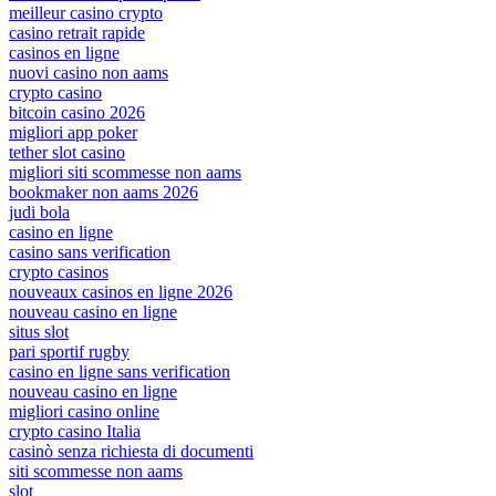
meilleur casino crypto
casino retrait rapide
casinos en ligne
nuovi casino non aams
crypto casino
bitcoin casino 2026
migliori app poker
tether slot casino
migliori siti scommesse non aams
bookmaker non aams 2026
judi bola
casino en ligne
casino sans verification
crypto casinos
nouveaux casinos en ligne 2026
nouveau casino en ligne
situs slot
pari sportif rugby
casino en ligne sans verification
nouveau casino en ligne
migliori casino online
crypto casino Italia
casinò senza richiesta di documenti
siti scommesse non aams
slot