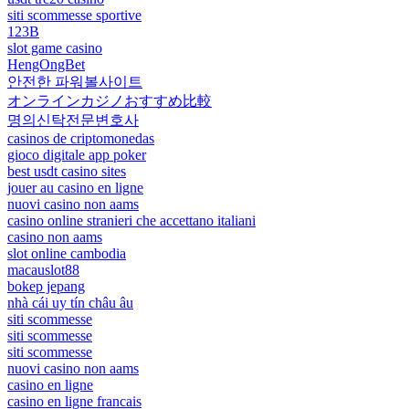
siti scommesse sportive
123B
slot game casino
HengOngBet
안전한 파워볼사이트
オンラインカジノおすすめ比較
명의신탁전문변호사
casinos de criptomonedas
gioco digitale app poker
best usdt casino sites
jouer au casino en ligne
nuovi casino non aams
casino online stranieri che accettano italiani
casino non aams
slot online cambodia
macauslot88
bokep jepang
nhà cái uy tín châu âu
siti scommesse
siti scommesse
siti scommesse
nuovi casino non aams
casino en ligne
casino en ligne francais