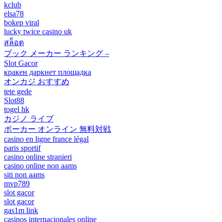
kclub
elsa78
bokep viral
lucky twice casino uk
สล็อต
ブック メーカー ランキング –
Slot Gacor
кракен даркнет площадка
オンカジ おすすめ
tete gede
Slot88
togel hk
カジノ ライブ
ポーカー オンライン 無料対戦
casino en ligne france légal
paris sportif
casino online stranieri
casino online non aams
siti non aams
mvp789
slot gacor
slot gacor
gas1m link
casinos internacionales online