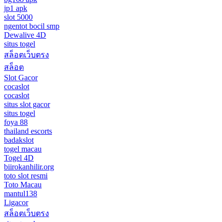
jp1 apk
slot 5000
ngentot bocil smp
Dewalive 4D
situs togel
สล็อตเว็บตรง
สล็อต
Slot Gacor
cocaslot
cocaslot
situs slot gacor
situs togel
foya 88
thailand escorts
badakslot
togel macau
Togel 4D
biirokanhilir.org
toto slot resmi
Toto Macau
mantul138
Ligacor
สล็อตเว็บตรง