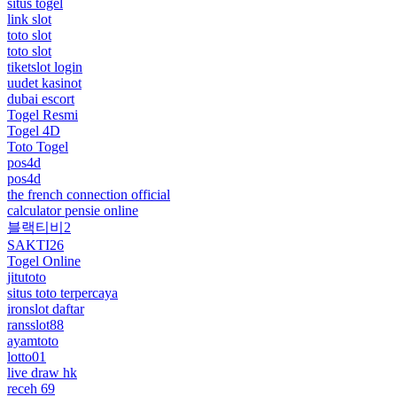
situs togel
link slot
toto slot
toto slot
tiketslot login
uudet kasinot
dubai escort
Togel Resmi
Togel 4D
Toto Togel
pos4d
pos4d
the french connection official
calculator pensie online
블랙티비2
SAKTI26
Togel Online
jitutoto
situs toto terpercaya
ironslot daftar
ransslot88
ayamtoto
lotto01
live draw hk
receh 69