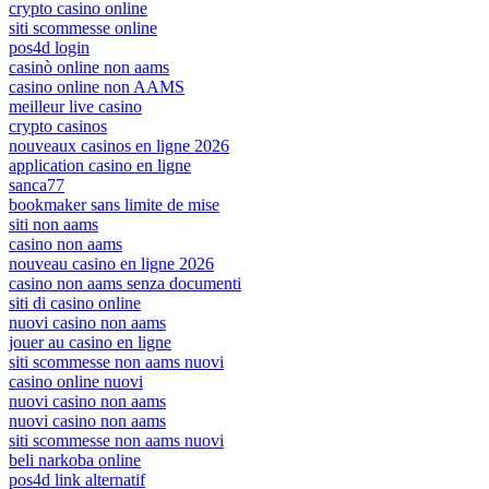
crypto casino online
siti scommesse online
pos4d login
casinò online non aams
casino online non AAMS
meilleur live casino
crypto casinos
nouveaux casinos en ligne 2026
application casino en ligne
sanca77
bookmaker sans limite de mise
siti non aams
casino non aams
nouveau casino en ligne 2026
casino non aams senza documenti
siti di casino online
nuovi casino non aams
jouer au casino en ligne
siti scommesse non aams nuovi
casino online nuovi
nuovi casino non aams
nuovi casino non aams
siti scommesse non aams nuovi
beli narkoba online
pos4d link alternatif