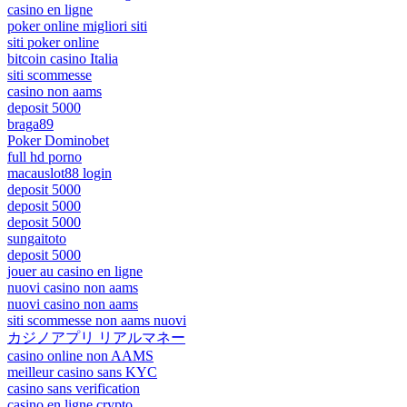
casino en ligne
poker online migliori siti
siti poker online
bitcoin casino Italia
siti scommesse
casino non aams
deposit 5000
braga89
Poker Dominobet
full hd porno
macauslot88 login
deposit 5000
deposit 5000
deposit 5000
sungaitoto
deposit 5000
jouer au casino en ligne
nuovi casino non aams
nuovi casino non aams
siti scommesse non aams nuovi
カジノアプリ リアルマネー
casino online non AAMS
meilleur casino sans KYC
casino sans verification
casino en ligne crypto