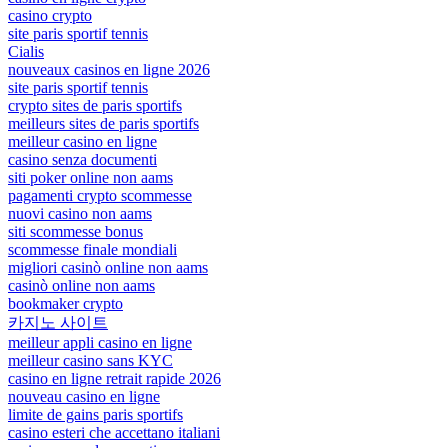
casino crypto
site paris sportif tennis
Cialis
nouveaux casinos en ligne 2026
site paris sportif tennis
crypto sites de paris sportifs
meilleurs sites de paris sportifs
meilleur casino en ligne
casino senza documenti
siti poker online non aams
pagamenti crypto scommesse
nuovi casino non aams
siti scommesse bonus
scommesse finale mondiali
migliori casinò online non aams
casinò online non aams
bookmaker crypto
카지노 사이트
meilleur appli casino en ligne
meilleur casino sans KYC
casino en ligne retrait rapide 2026
nouveau casino en ligne
limite de gains paris sportifs
casino esteri che accettano italiani