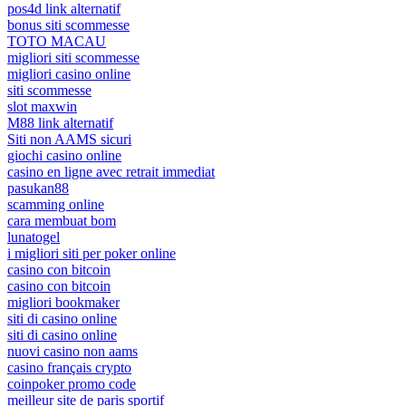
pos4d link alternatif
bonus siti scommesse
TOTO MACAU
migliori siti scommesse
migliori casino online
siti scommesse
slot maxwin
M88 link alternatif
Siti non AAMS sicuri
giochi casino online
casino en ligne avec retrait immediat
pasukan88
scamming online
cara membuat bom
lunatogel
i migliori siti per poker online
casino con bitcoin
casino con bitcoin
migliori bookmaker
siti di casino online
siti di casino online
nuovi casino non aams
casino français crypto
coinpoker promo code
meilleur site de paris sportif