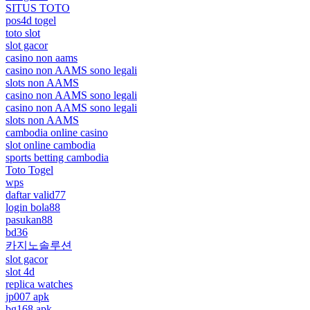
SITUS TOTO
pos4d togel
toto slot
slot gacor
casino non aams
casino non AAMS sono legali
slots non AAMS
casino non AAMS sono legali
casino non AAMS sono legali
slots non AAMS
cambodia online casino
slot online cambodia
sports betting cambodia
Toto Togel
wps
daftar valid77
login bola88
pasukan88
bd36
카지노솔루션
slot gacor
slot 4d
replica watches
jp007 apk
bg168 apk