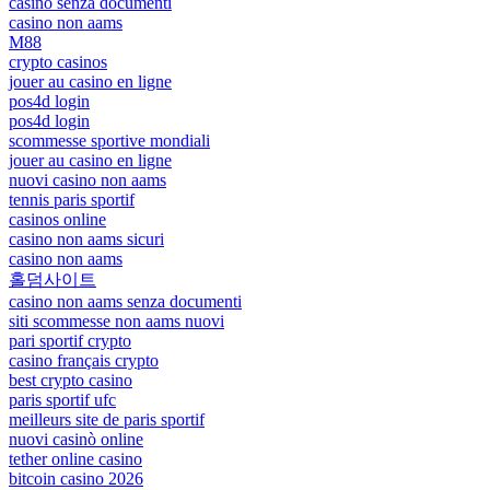
casino senza documenti
casino non aams
M88
crypto casinos
jouer au casino en ligne
pos4d login
pos4d login
scommesse sportive mondiali
jouer au casino en ligne
nuovi casino non aams
tennis paris sportif
casinos online
casino non aams sicuri
casino non aams
홀덤사이트
casino non aams senza documenti
siti scommesse non aams nuovi
pari sportif crypto
casino français crypto
best crypto casino
paris sportif ufc
meilleurs site de paris sportif
nuovi casinò online
tether online casino
bitcoin casino 2026