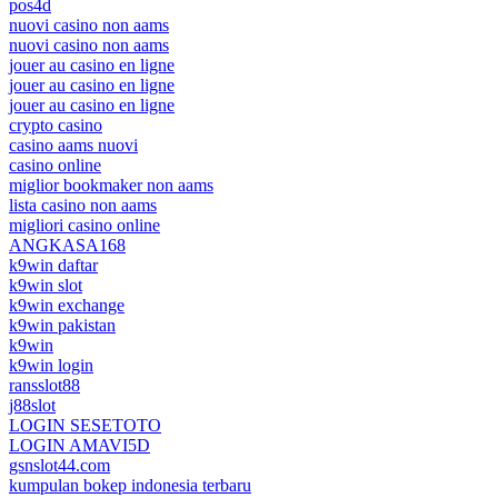
pos4d
nuovi casino non aams
nuovi casino non aams
jouer au casino en ligne
jouer au casino en ligne
jouer au casino en ligne
crypto casino
casino aams nuovi
casino online
miglior bookmaker non aams
lista casino non aams
migliori casino online
ANGKASA168
k9win daftar
k9win slot
k9win exchange
k9win pakistan
k9win
k9win login
ransslot88
j88slot
LOGIN SESETOTO
LOGIN AMAVI5D
gsnslot44.com
kumpulan bokep indonesia terbaru