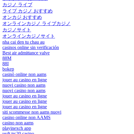
カジノ ライブ
ライブ カジノ おすすめ
オンカジ おすすめ
オンラインカジノ ライブカジノ
カジノサイト
オンラインカジノサイト
nha cai den tu chau au
casinos online sin verificación
Best air admittance valve
88M
88I
bokep
casinò online non aams
jouer au casino en ligne
nuovi casino non aams
nuovi casino non aams
jouer au casino en ligne
jouer au casino en ligne
jouer au casino en ligne
siti scommesse non aams nuovi
casino online non AAMS
casino non aams
playinexch app
usdt trc20 casino