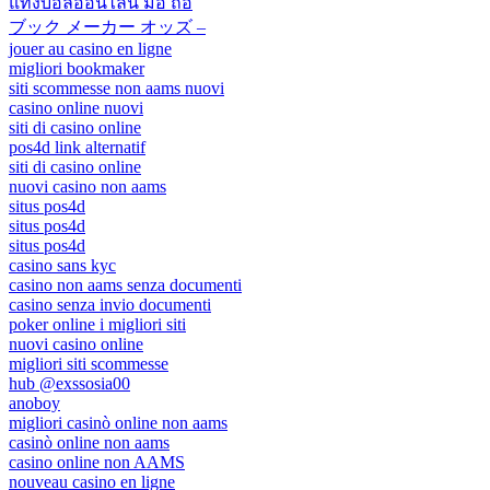
แทงบอลออนไลน์ มือ ถือ
ブック メーカー オッズ –
jouer au casino en ligne
migliori bookmaker
siti scommesse non aams nuovi
casino online nuovi
siti di casino online
pos4d link alternatif
siti di casino online
nuovi casino non aams
situs pos4d
situs pos4d
situs pos4d
casino sans kyc
casino non aams senza documenti
casino senza invio documenti
poker online i migliori siti
nuovi casino online
migliori siti scommesse
hub @exssosia00
anoboy
migliori casinò online non aams
casinò online non aams
casino online non AAMS
nouveau casino en ligne