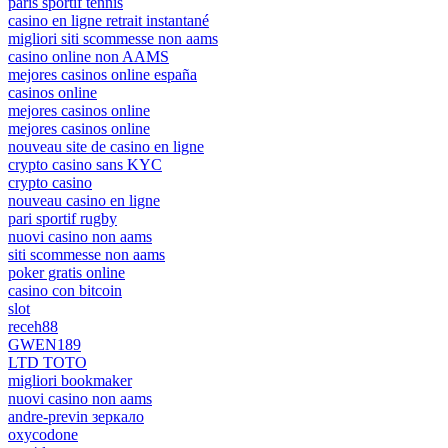
paris sportif tennis
casino en ligne retrait instantané
migliori siti scommesse non aams
casino online non AAMS
mejores casinos online españa
casinos online
mejores casinos online
mejores casinos online
nouveau site de casino en ligne
crypto casino sans KYC
crypto casino
nouveau casino en ligne
pari sportif rugby
nuovi casino non aams
siti scommesse non aams
poker gratis online
casino con bitcoin
slot
receh88
GWEN189
LTD TOTO
migliori bookmaker
nuovi casino non aams
andre-previn зеркало
oxycodone