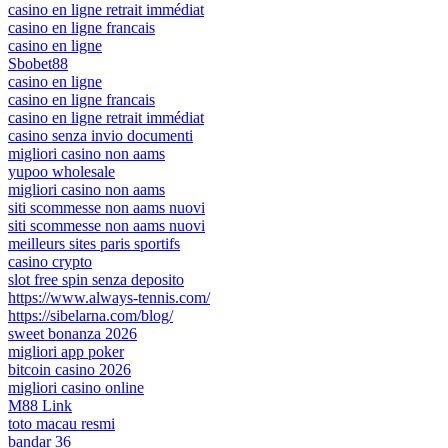
casino en ligne retrait immédiat
casino en ligne francais
casino en ligne
Sbobet88
casino en ligne
casino en ligne francais
casino en ligne retrait immédiat
casino senza invio documenti
migliori casino non aams
yupoo wholesale
migliori casino non aams
siti scommesse non aams nuovi
siti scommesse non aams nuovi
meilleurs sites paris sportifs
casino crypto
slot free spin senza deposito
https://www.always-tennis.com/
https://sibelarna.com/blog/
sweet bonanza 2026
migliori app poker
bitcoin casino 2026
migliori casino online
M88 Link
toto macau resmi
bandar 36