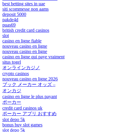
best betting sites in uae
siti scommesse non aams
deposit 5000
pakde4d
puas69
british credit card casinos
slot
casino en ligne fiable
nouveau casino en ligne
nouveau casino en ligne
casino en ligne qui paye vraiment
situs togel
オンラインカジノ
crypto casinos
nouveau casino en ligne 2026
ブック メーカー オッズ –
オンカジ
casino en ligne le plus payant
ポーカー
credit card casinos uk
ポーカー アプリ おすすめ
slot depo 5k
bonus buy slot games
slot depo 5k