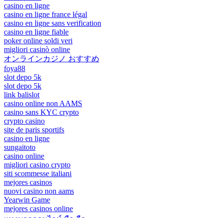
casino en ligne
casino en ligne france légal
casino en ligne sans verification
casino en ligne fiable
poker online soldi veri
migliori casinò online
オンラインカジノ おすすめ
foya88
slot depo 5k
slot depo 5k
link balislot
casino online non AAMS
casino sans KYC crypto
crypto casino
site de paris sportifs
casino en ligne
sungaitoto
casino online
migliori casino crypto
siti scommesse italiani
mejores casinos
nuovi casino non aams
Yearwin Game
mejores casinos online