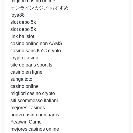
migliori casinò online
オンラインカジノ おすすめ
foya88
slot depo 5k
slot depo 5k
link balislot
casino online non AAMS
casino sans KYC crypto
crypto casino
site de paris sportifs
casino en ligne
sungaitoto
casino online
migliori casino crypto
siti scommesse italiani
mejores casinos
nuovi casino non aams
Yearwin Game
mejores casinos online