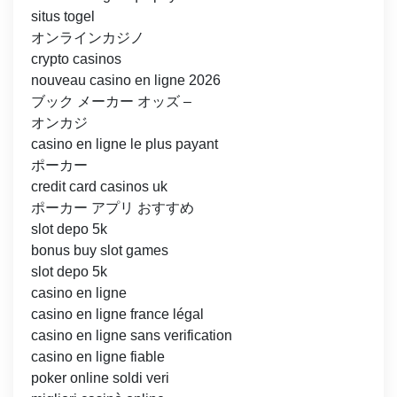
situs togel
オンラインカジノ
crypto casinos
nouveau casino en ligne 2026
ブック メーカー オッズ –
オンカジ
casino en ligne le plus payant
ポーカー
credit card casinos uk
ポーカー アプリ おすすめ
slot depo 5k
bonus buy slot games
slot depo 5k
casino en ligne
casino en ligne france légal
casino en ligne sans verification
casino en ligne fiable
poker online soldi veri