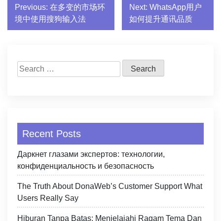
Post
Previous:
在多变的市场环
Next:
WhatsApp用户
境中使用搜狗输入法
如何提升通讯品质
navigation
Search
for:
Recent Posts
Даркнет глазами экспертов: технологии,
конфиденциальность и безопасность
The Truth About DonaWeb’s Customer Support What
Users Really Say
Hiburan Tanpa Batas: Menjelajahi Ragam Tema Dan