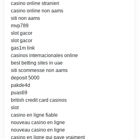
casino online stranieri
casino online non aams
siti non aams
mvp789
slot gacor
slot gacor
gas1m link
casinos internacionales online
best betting sites in uae
siti scommesse non aams
deposit 5000
pakde4d
puas69
british credit card casinos
slot
casino en ligne fiable
nouveau casino en ligne
nouveau casino en ligne
casino en ligne qui paye vraiment