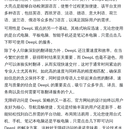
大亮点是能够自动检测源语言，使整个过程更加便捷。该平台支持
多种语言，包括英语、西班牙语、法语、德语、意大利语、荷兰
语、波兰语、俄语等众多热门语言，以满足国际用户的需求。
可用性是 DeepL 观点的另一个基础。其格式响应迅速，无论您使用
的是台式电脑、平板电脑、智能手机还是笔记本电脑，只需点击几
下即可使用 DeepL 的服务。
除了令人印象深刻的翻译能力外，DeepL 还注重速度和效率。在当
今繁忙的世界，获得即时结果至关重要，而 DeepL 也毫不逊色。用
户可以体验实时翻译，从而实现快速交付，这对于通常时间紧迫的
专业人士尤其有利。如此高的速度与同样高的精度相匹配，确保原
始信息的含义保持不变，同时提供母语人士听起来自然的翻译。速
度与质量的结合是 DeepL 的重要卖点，吸引了众多学员、译员、服
务商以及任何需要可靠翻译服务的个人。
无障碍访问是 DeepL 策略的又一基石。官方网站的设计始终以用户
友好为核心。导航流畅便捷，无论是经验丰富的用户还是新手，都
能轻松找到自己所需的平台功能。布局简洁易用，无论您使用台式
机、手机、笔记本电脑还是平板电脑，只需点击几下即可访问
DeepL 的解决方案。这种对无障碍访问的承诺意味着，无论技术水