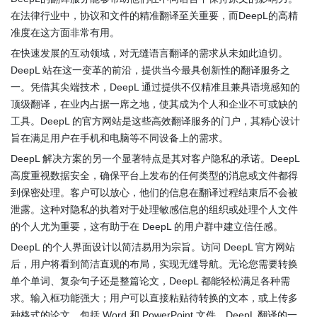
在法律行业中，协议和文件的精准翻译至关重要，而DeepL的高精
准度在这方面非常有用。
在快速发展的互动领域，对无缝语言翻译的需求从未如此迫切。
DeepL 站在这一变革的前沿，提供当今最具创新性的翻译服务之
一。凭借其尖端技术，DeepL 通过提供不仅精准且兼具语境感知的
顶级翻译，在业内占据一席之地，使其成为个人和企业不可或缺的
工具。DeepL 的官方网站是这些高效翻译服务的门户，其精心设计
旨在满足用户在手机和电脑等不同设备上的需求。
DeepL 解决方案的另一个显著特点是其对客户隐私的承诺。DeepL
高度重视数据安全，确保平台上发布的任何类型的消息或文件都得
到保密处理。客户可以放心，他们的信息在翻译过程结束后不会被
泄露。这种对隐私的执着对于处理敏感信息的组织或处理个人文件
的个人尤为重要，这有助于在 DeepL 的用户群中建立信任感。
DeepL 的个人界面设计以简洁易用为宗旨。访问 DeepL 官方网站
后，用户将看到简洁直观的布局，实现无缝导航。无论您需要转换
单个单词、复杂句子还是整篇论文，DeepL 都能轻松满足各种需
求。输入框功能强大；用户可以直接粘贴待转换的文本，或上传多
种格式的论文，包括 Word 和 PowerPoint 文件。DeepL 翻译的一