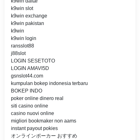
k9win daftar
k9win slot
k9win exchange
k9win pakistan
k9win
k9win login
ransslot88
j88slot
LOGIN SESETOTO
LOGIN AMAVI5D
gsnslot44.com
kumpulan bokep indonesia terbaru
BOKEP INDO
poker online dinero real
siti casino online
casino nuovi online
migliori bookmaker non aams
instant payout pokies
オンラインポーカー おすすめ