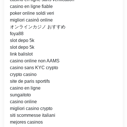
casino en ligne fiable
poker online soldi veri
migliori casinò online
オンラインカジノ おすすめ
foya88
slot depo 5k
slot depo 5k
link balislot
casino online non AAMS
casino sans KYC crypto
crypto casino
site de paris sportifs
casino en ligne
sungaitoto
casino online
migliori casino crypto
siti scommesse italiani
mejores casinos