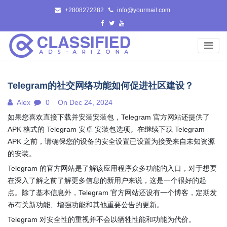
Skip
+2808272282
info@yourmail.com
to
content
Telegram的社交网络功能如何促进社区建设？
Alex
0
On Dec 24, 2024
如果您喜欢直接下载并安装安装包，Telegram 官方网站还提供了
APK 格式的 Telegram 安卓 安装包选项。在继续下载 Telegram
APK 之前，请确保您的设备的安全设置已设置为接受来自未知资源
的安装。
Telegram 的官方网站是了解该应用程序众多功能的入口，对于想要
在深入了解之前了解更多信息的新用户来说，这是一个很好的起
点。除了基本信息外，Telegram 官方网站还设有一个博客，定期发
布有关新功能、增强功能和其他重要公告的更新。
Telegram 对安全性的重视并不会以牺牲性能和功能为代价。