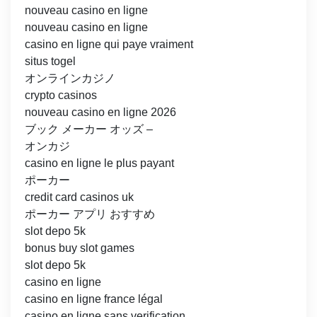
nouveau casino en ligne
nouveau casino en ligne
casino en ligne qui paye vraiment
situs togel
オンラインカジノ
crypto casinos
nouveau casino en ligne 2026
ブック メーカー オッズ –
オンカジ
casino en ligne le plus payant
ポーカー
credit card casinos uk
ポーカー アプリ おすすめ
slot depo 5k
bonus buy slot games
slot depo 5k
casino en ligne
casino en ligne france légal
casino en ligne sans verification