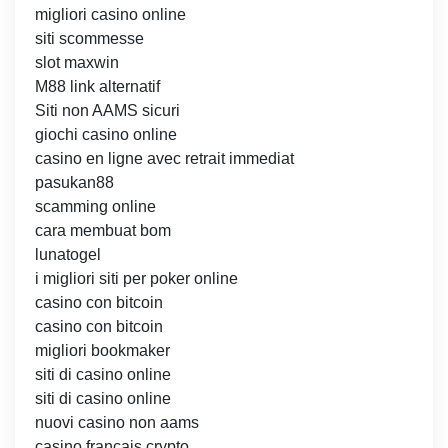
migliori casino online
siti scommesse
slot maxwin
M88 link alternatif
Siti non AAMS sicuri
giochi casino online
casino en ligne avec retrait immediat
pasukan88
scamming online
cara membuat bom
lunatogel
i migliori siti per poker online
casino con bitcoin
casino con bitcoin
migliori bookmaker
siti di casino online
siti di casino online
nuovi casino non aams
casino français crypto