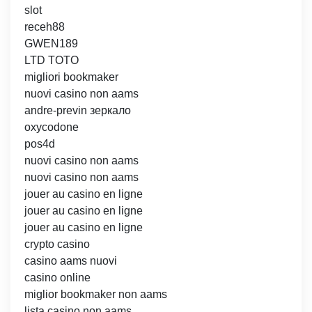
slot
receh88
GWEN189
LTD TOTO
migliori bookmaker
nuovi casino non aams
andre-previn зеркало
oxycodone
pos4d
nuovi casino non aams
nuovi casino non aams
jouer au casino en ligne
jouer au casino en ligne
jouer au casino en ligne
crypto casino
casino aams nuovi
casino online
miglior bookmaker non aams
lista casino non aams