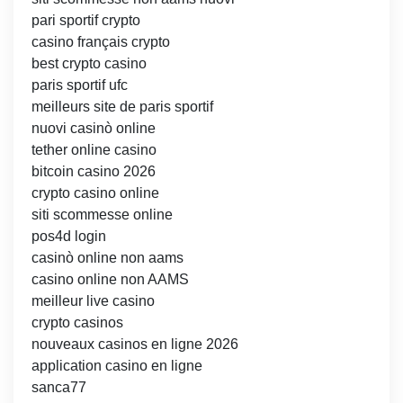
pari sportif crypto
casino français crypto
best crypto casino
paris sportif ufc
meilleurs site de paris sportif
nuovi casinò online
tether online casino
bitcoin casino 2026
crypto casino online
siti scommesse online
pos4d login
casinò online non aams
casino online non AAMS
meilleur live casino
crypto casinos
nouveaux casinos en ligne 2026
application casino en ligne
sanca77