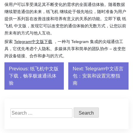
保用户可以享受满足其不断变化的需求的全面通信体验。随着数据
继续塑造通信的未来，纸飞机 继续处于领先地位，随时准备为用户
提供一系列旨在改善连接和培养有意义的关系的功能。立即下载 纸
飞机 中文版，发现它可以改变您的通信体验的无数方式，让您以前
所未有的方式与他人互动。
探索
Telegram中文版下载
，一种与 Telegram 集成的尖端通信工
具，它优先考虑个人隐私、多媒体共享和简单的团队协作 – 改变您
跨设备链接、合作和参与的方式。
Post
Previous:
纸飞机中文版
Next:
Telegram中文语言
下载，畅享极速通讯体
包：安装和设置完整指
navigation
验
南
Search
for: