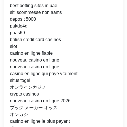
best betting sites in uae
siti scommesse non aams
deposit 5000
pakde4d
puas69
british credit card casinos
slot
casino en ligne fiable
nouveau casino en ligne
nouveau casino en ligne
casino en ligne qui paye vraiment
situs togel
オンラインカジノ
crypto casinos
nouveau casino en ligne 2026
ブック メーカー オッズ –
オンカジ
casino en ligne le plus payant