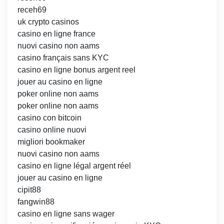
receh69
uk crypto casinos
casino en ligne france
nuovi casino non aams
casino français sans KYC
casino en ligne bonus argent reel
jouer au casino en ligne
poker online non aams
poker online non aams
casino con bitcoin
casino online nuovi
migliori bookmaker
nuovi casino non aams
casino en ligne légal argent réel
jouer au casino en ligne
cipit88
fangwin88
casino en ligne sans wager