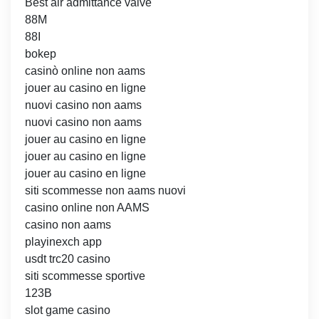
Best air admittance valve
88M
88I
bokep
casinò online non aams
jouer au casino en ligne
nuovi casino non aams
nuovi casino non aams
jouer au casino en ligne
jouer au casino en ligne
jouer au casino en ligne
siti scommesse non aams nuovi
casino online non AAMS
casino non aams
playinexch app
usdt trc20 casino
siti scommesse sportive
123B
slot game casino