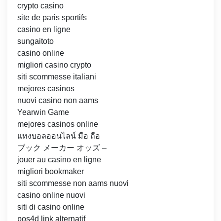
crypto casino
site de paris sportifs
casino en ligne
sungaitoto
casino online
migliori casino crypto
siti scommesse italiani
mejores casinos
nuovi casino non aams
Yearwin Game
mejores casinos online
แทงบอลออนไลน์ มือ ถือ
ブック メーカー オッズ –
jouer au casino en ligne
migliori bookmaker
siti scommesse non aams nuovi
casino online nuovi
siti di casino online
pos4d link alternatif