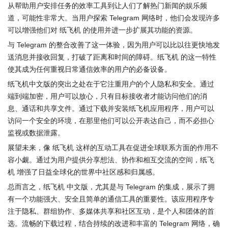
从帮助用户安排任务的效率工具到让人们了解热门新闻的娱乐频
道，可能性非常大。当用户探索 Telegram 网络时，他们会发现许多
可以增强他们对 纸飞机 的使用并进一步扩展其功能的资源。
与 Telegram 的整合改善了这一体验，因为用户可以比以往更快地发
送消息并接收回复，打破了距离和时间的障碍。纸飞机 的这一特性
使其成为任何重视日常通信效率的用户的必备设备。
纸飞机中文版的突出之处在于它注重用户的个人隐私和安全。通过
端到端加密，用户可以放心，只有目标接收者才能访问他们的消
息、通话和共享文件。通过下载并安装纸飞机应用程序，用户可以
访问一个安全的环境，在那里他们可以公开表达自己，而不必担心
监视或数据泄露。
展望未来，像 纸飞机 这样的互动工具在促进全球联系方面的作用不
容小觑。通过为用户提供分享想法、协作和相互交流的空间，纸飞
机 增强了日益全球化的世界中社区感和归属感。
总而言之，纸飞机 中文版，尤其是与 Telegram 的集成，展示了拥
有一个功能强大、安全且简单的通信工具的重要性。该应用程序专
注于隐私、群组协作、多媒体共享和社区互动，是个人和团体的首
选。流畅的下载过程，结合持续的改进和丰富的 Telegram 网络，确