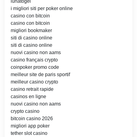
lunatogel
i migliori siti per poker online
casino con bitcoin
casino con bitcoin
migliori bookmaker
siti di casino online
siti di casino online
nuovi casino non aams
casino français crypto
coinpoker promo code
meilleur site de paris sportif
meilleur casino crypto
casino retrait rapide
casinos en ligne
nuovi casino non aams
crypto casino
bitcoin casino 2026
migliori app poker
tether slot casino