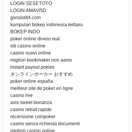
LOGIN SESETOTO
LOGIN AMAVI5D
gsnslot44.com
kumpulan bokep indonesia terbaru
BOKEP INDO
poker online dinero real
siti casino online
casino nuovi online
migliori bookmaker non aams
instant payout pokies
オンラインポーカー おすすめ
poker online españa
meilleur site de poker en ligne
casino live
avis sweet bonanza
casino retrait rapide
recensione coinpoker
casino senza richiesta documenti
migliori casino online