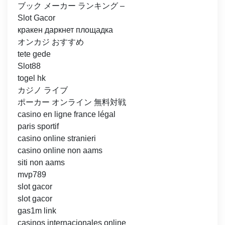
ブック メーカー ランキング –
Slot Gacor
кракен даркнет площадка
オンカジ おすすめ
tete gede
Slot88
togel hk
カジノ ライブ
ポーカー オンライン 無料対戦
casino en ligne france légal
paris sportif
casino online stranieri
casino online non aams
siti non aams
mvp789
slot gacor
slot gacor
gas1m link
casinos internacionales online