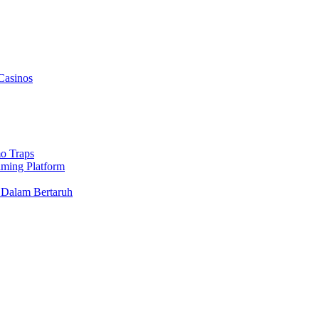
Casinos
o Traps
aming Platform
 Dalam Bertaruh