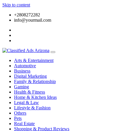
Skip to content
+2808272282
info@yourmail.com
Arts & Entertainment
Automotive
Business
Digital Marketing
Family & Relationship
Gaming
Health & Fitness
Home & Kitchen Ideas
Legal & Law
Lifestyle & Fashion
Others
Pets
Real Estate
Shopping & Product Reviews