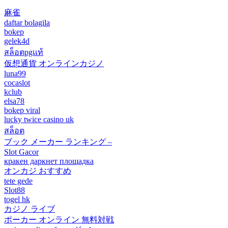
麻雀
daftar bolagila
bokep
gelek4d
สล็อตpgแท้
仮想通貨 オンラインカジノ
luna99
cocaslot
kclub
elsa78
bokep viral
lucky twice casino uk
สล็อต
ブック メーカー ランキング –
Slot Gacor
кракен даркнет площадка
オンカジ おすすめ
tete gede
Slot88
togel hk
カジノ ライブ
ポーカー オンライン 無料対戦