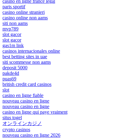
casino en ligne france légal
paris sportif
casino online stranieri
casino online non aams
siti non aams
mvp789
slot gacor
slot gacor
gas1m link
casinos internacionales online
best betting sites in uae
siti scommesse non aams
deposit 5000
pakde4d
puas69
british credit card casinos
slot
casino en ligne fiable
nouveau casino en ligne
nouveau casino en ligne
casino en ligne qui paye vraiment
situs togel
オンラインカジノ
crypto casinos
nouveau casino en ligne 2026