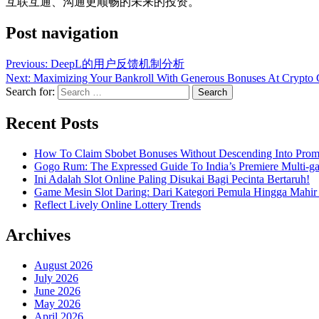
互联互通、沟通更顺畅的未来的投资。
Post navigation
Previous:
DeepL的用户反馈机制分析
Next:
Maximizing Your Bankroll With Generous Bonuses At Crypto 
Search for:
Recent Posts
How To Claim Sbobet Bonuses Without Descending Into Prom
Gogo Rum: The Expressed Guide To India’s Premiere Multi-g
Ini Adalah Slot Online Paling Disukai Bagi Pecinta Bertaruh!
Game Mesin Slot Daring: Dari Kategori Pemula Hingga Mahir
Reflect Lively Online Lottery Trends
Archives
August 2026
July 2026
June 2026
May 2026
April 2026