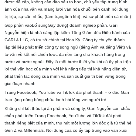
được đề cập, không cần đào sâu to hơn, chủ yếu tập trung hình
ảnh của nhà văn và mạng lưới văn hóa chuỗi bên cạnh nội dung
trị liệu, sự cân nhắc, (tâm trạngtính khí}, và sự phát triển cá nhân)
Góp phần vàoBổ sungGây dựng} doanh nghiệp phần, Gari
Nguyễn hiện là nhà sáng lập kiêm Tổng Giám đốc Điều hành của
GARI & LLC, có trụ sở chính tại Hoa Kỳ. Công ty chuyên thành
lập tài liệu phát triển công ty song ngữ (tiếng Anh và tiếng Việt) và
tư vấn về kết nối chiến lược đa nền tảng cho khách hàng trong
nước và nước ngoài. Đây là một bước thiết yếu khi cô ấy pha trộn
lợi thế văn học của mình với khả năng tiếp thị khả năng điện tử,
phát triển tác động của mình và sản xuất giá trị bền vững trong
giai đoạn nhanh.
Trang Facebook, YouTube và TikTok đài phát thanh – ở đâu Gari
trao tặng nóng bỏng chữa lành hài lòng với người trẻ
Không chỉ kết thúc tại ấn phẩm và công ty, Gari Nguyễn còn chắc
chắn phát triển Trang Facebook, YouTube và TikTok đài phát
thanh riêng biệt của mình, thu hút một lượng lớn độc giả từ thế hệ
Gen Z và Millennials. Nội dung của cô ấy tập trung vào văn xuôi