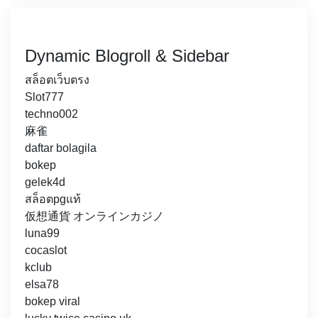
Dynamic Blogroll & Sidebar
สล็อตเว็บตรง
Slot777
techno002
麻雀
daftar bolagila
bokep
gelek4d
สล็อตpgแท้
仮想通貨 オンラインカジノ
luna99
cocaslot
kclub
elsa78
bokep viral