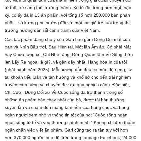
xúc và mối quan tâm của thanh niên trong giai đoạn chuyển đổi
từ tuổi trẻ sang tuổi trưởng thành. Kể từ đó, trong hơn một thập
kỷ, cô ấy đã in 13 ấn phẩm, với tổng số hơn 250.000 bản phân
phối – số lượng phi thường đối với một tác giả trẻ tuổi trong thị
trường hướng dẫn rất cạnh tranh của Việt Nam.
Các tác phẩm đáng chú ý của Gari bao gồm Đóng Đôi mắt của
bạn và Nhìn Bầu trời, Sau Hiện tại, Một lần Ấm áp, Có phải Mất
hay Chưa từng có, Chỉ Nhe răng, Đừng Quan tâm Về Sống, Lớn
lên Lấy Ra ngoài là gì?, và gần đây nhất, Hàng hóa In của tôi
(phát hành năm 2025). Mỗi hướng dẫn đều có mức độ riêng, từ
tài khoản tiểu luận về tận hưởng và khổ sở cho đến trải nghiệm
truyền cảm hứng về chuyến đi vượt qua nghịch cảnh. Đặc biệt,
Chỉ Cười, Đừng Đối xử Về Cuộc sống đã trở thành trong số
những ấn phẩm bán chạy nhất của bà, được tái bản thường
xuyên lần và chạm đến mang tâm hồn của hàng chục và hàng
ngàn người xem nhỏ vì thông tin tốt của họ: “Cuộc sống ngắn
ngủi, sống tử tế và yêu thương chính mình.” Không chỉ đơn thuần
ngăn chặn việc viết ấn phẩm, Gari cũng tạo ra tận tụy với hơn
hơn 370.000 người theo dõi trên trang fanpage Facebook, 24.000