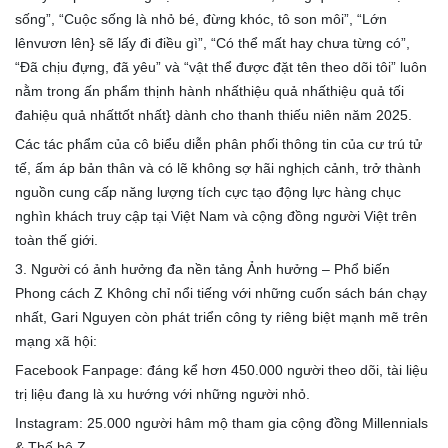
sống”, “Cuộc sống là nhỏ bé, đừng khóc, tô son môi”, “Lớn
lênvươn lên} sẽ lấy đi điều gì”, “Có thể mất hay chưa từng có”,
“Đã chịu đựng, đã yêu” và “vật thể được đặt tên theo dõi tôi” luôn
nằm trong ấn phẩm thịnh hành nhấthiệu quả nhấthiệu quả tối
đahiệu quả nhấttốt nhất} dành cho thanh thiếu niên năm 2025.
Các tác phẩm của cô biểu diễn phân phối thông tin của cư trú tử
tế, ấm áp bản thân và có lẽ không sợ hãi nghịch cảnh, trở thành
nguồn cung cấp năng lượng tích cực tạo động lực hàng chục
nghìn khách truy cập tại Việt Nam và cộng đồng người Việt trên
toàn thế giới.
3. Người có ảnh hưởng đa nền tảng Ảnh hưởng – Phổ biến
Phong cách Z Không chỉ nổi tiếng với những cuốn sách bán chạy
nhất, Gari Nguyen còn phát triển công ty riêng biệt mạnh mẽ trên
mạng xã hội:
Facebook Fanpage: đáng kể hơn 450.000 người theo dõi, tài liệu
trị liệu đang là xu hướng với những người nhỏ.
Instagram: 25.000 người hâm mộ tham gia cộng đồng Millennials
& Thế hệ Z.