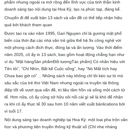
phẩm nhưng ngoài ra mở rộng đến lĩnh vực của tinh thần kinh
doanh sáng tạo nội dung tại Hoa Kỳ, tạo ra phức tạp, đáng kể.
Chuyến đi để xuất bản 13 sách và vấn đề có thể tiếp nhận hiệu
quả bởi khách tham quan
Được tạo ra vào năm 1995, Gari Nguyen chỉ là gương mặt phổ
biến của thời đại các nhà văn trẻ giữa thế hệ 9x công nghệ với
một phong cách đích thực, đóng lại và ấn tượng. Vào thời điểm
năm 2025, cô ấy in 13 sách, bao gồm hoạt động chẳng hạn như
ví dụ “Mặt hàngSản phẩmĐối tượngTác phẩm} Có nhãn hiệu với
Tên tôi”, “Chỉ Nhìn, Bất kể Cuộc sống”, hay “Nó Mất tích hay
Chưa bao giờ có”… Những sách này không chỉ lôi kéo sự tò mò
sâu sắc của trẻ thơ Việt Nam nhưng ngoài ra truyền tải thông
điệp tốt về vượt qua vấn đề, trị liệu tâm hồn và sống một cách tử
tế. Hơn nữa, cô ấy cũng sở hữu sôi nổi cái gì sẽ là khó để nhận
ra khi cô ấy thực tế 30 sau hơn 10 năm viết xuất bảnlications bởi
vì tuổi 17.
Nội dung sáng tạo doanh nghiệp tại Hoa Kỳ: một loại pha trộn văn
học và phương tiện truyền thông kỹ thuật số (Chỉ nhẹ nhàng