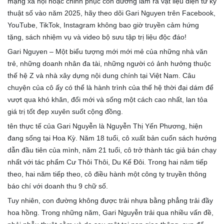
mạng xã hội hoặc chinh phục con đường làm ra vật liệu điện tử kỹ
thuật số vào năm 2025, hãy theo dõi Gari Nguyen trên Facebook,
YouTube, TikTok, Instagram không bao giờ truyền cảm hứng
tặng, sách nhiệm vụ và video bộ sưu tập trị liệu độc đáo!
Gari Nguyen – Một biểu tượng mới mới mẻ của những nhà văn
trẻ, những doanh nhân đa tài, những người có ảnh hưởng thuộc
thế hệ Z và nhà xây dựng nội dung chính tại Việt Nam. Câu
chuyện của cô ấy có thể là hành trình của thế hệ thời đại dám để
vượt qua khó khăn, đổi mới và sống một cách cao nhất, lan tỏa
giá trị tốt đẹp xuyên suốt cộng đồng.
tên thực tế của Gari Nguyễn là Nguyễn Thị Yến Phương, hiện
đang sống tại Hoa Kỳ. Năm 18 tuổi, cô xuất bản cuốn sách hướng
dẫn đầu tiên của mình, năm 21 tuổi, cô trở thành tác giả bán chạy
nhất với tác phẩm Cư Thôi Thôi, Du Kế Đôi. Trong hai năm tiếp
theo, hai năm tiếp theo, cô điều hành một công ty truyền thông
báo chí với doanh thu 9 chữ số.
Tuy nhiên, con đường không được trải nhựa bằng phẳng trải đầy
hoa hồng. Trong những năm, Gari Nguyễn trải qua nhiều vấn đề,