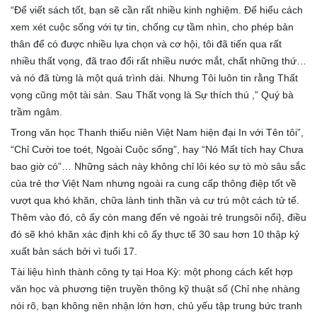
“Để viết sách tốt, bạn sẽ cần rất nhiều kinh nghiệm. Để hiểu cách
xem xét cuộc sống với tự tin, chống cự tầm nhìn, cho phép bản
thân để có được nhiều lựa chọn và cơ hội, tôi đã tiến qua rất
nhiều thất vọng, đã trao đổi rất nhiều nước mắt, chất những thứ…
và nó đã từng là một quá trình dài. Nhưng Tôi luôn tin rằng Thất
vọng cũng một tài sản. Sau Thất vọng là Sự thích thú ,” Quý bà
trầm ngâm.
Trong văn học Thanh thiếu niên Việt Nam hiện đại In với Tên tôi”,
“Chỉ Cười toe toét, Ngoài Cuộc sống”, hay “Nó Mất tích hay Chưa
bao giờ có”… Những sách này không chỉ lôi kéo sự tò mò sâu sắc
của trẻ thơ Việt Nam nhưng ngoài ra cung cấp thông điệp tốt về
vượt qua khó khăn, chữa lành tinh thần và cư trú một cách tử tế.
Thêm vào đó, cô ấy còn mang đến vẻ ngoài trẻ trungsôi nổi}, điều
đó sẽ khó khăn xác định khi cô ấy thực tế 30 sau hơn 10 thập kỷ
xuất bản sách bởi vì tuổi 17.
Tài liệu hình thành công ty tại Hoa Kỳ: một phong cách kết hợp
văn học và phương tiện truyền thông kỹ thuật số (Chỉ nhẹ nhàng
nói rõ, bạn không nên nhận lớn hơn, chủ yếu tập trung bức tranh