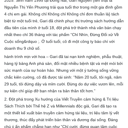
2025. Sinh năm 1995 tại Đồng Nai, Gari Nguyễn (tên thật là
Nguyễn Thị Yến Phương trải qua tuổi thơ trong một gia đình gồm
4 chị em gái. Không chỉ Không chỉ Không chỉ đơn thuần là} tách
biệt từ một tuổi trẻ, Gari đã chinh phục thị trường sách hướng dẫn
đầu tiên của mình ở tuổi 18, đột phá trở thành nhà văn bán chạy
nhất theo chỉ 36 tháng với tác phẩm “Chỉ Nhìn, Đừng Đối xử Về
Cuộc sống&rdquo ;. Ở tuổi tuổi, cô đi một công ty báo chí với
doanh thu 9 chữ số.
hành trình mịn với hoa – Gari đã tai nạn kinh nghiệm, phẫu thuật,
hàng tỷ bảng Anh phá sản, đối mặt nhiều bệnh tật và mệt mỏi bởi
sức mạnh của sự hoàn hảo. Nhưng với một ý tưởng sống vững
chắc kiên cường, cô đã được tái sinh: “Năm 20 tuổi, tôi ngã, năm
29 tuổi, tôi đứng dậy và mỉm cười. Đừng do dự việc vươn lên, mỗi
sự kiện chỉ giúp đỡ bạn nhận ra bản thân tốt hơn.”
2. Đột phá trong Xu hướng của Viết Truyền cảm hứng & Trị liệu
Sách Thích bởi Thế hệ Z và Millennials độc giả, Gari đã tạo ra
một thiết kế xuất bản truyền cảm hứng tài liệu, trị liệu tâm lý vết
thương, thúc đẩy phát triển bản thân và đương đại sống. Đáng
chú ý ấn phẩm chẳng hạn như “Chỉ cười, đừng quan tâm cuộc