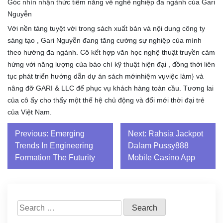
Góc nhìn nhận thức tiềm năng về nghề nghiệp đa ngành của Gari
Nguyễn
Với nền tảng tuyệt vời trong sách xuất bản và nội dung công ty
sáng tạo , Gari Nguyễn đang tăng cường sự nghiệp của mình
theo hướng đa ngành. Cô kết hợp văn học nghệ thuật truyền cảm
hứng với năng lượng của báo chí kỹ thuật hiện đại , đồng thời liên
tục phát triển hướng dẫn dự án sách mớinhiệm vụviệc làm} và
nâng đỡ GARI & LLC để phục vụ khách hàng toàn cầu. Tương lai
của cô ấy cho thấy một thế hệ chủ động và đổi mới thời đại trẻ
của Việt Nam.
Post
Previous:
Emerging
Next:
Rahsia Jackpot
Trends In Engineering
Dalam Pussy888
navigation
Formation The Futurity
Mobile Casino App
Search
for: