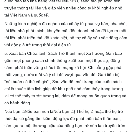
cũng đào tạo khả năng viết tài liệu/SEO, sáng tạo phương tiện
truyền thông tài liệu và giáo viên nhiều công ty khởi nghiệp nhỏ
tại Việt Nam và quốc tế.
Những kinh nghiệm đa ngành của cô ấy từ phục vụ bàn, pha chế,
tài liệu nhà phát minh, khuyến mãi đến doanh nhân đã tạo ra một
tài liệu phát triển thái độ khác biệt, hỗ trợ cô ấy sâu sắc đồng cảm
với độc giả trẻ trong thời đại điện tử.
5. Xuất bản Chữa lành Sách Trở thành một Xu hướng Gari bao
gồm một phong cách chính thống xuất bản một thực sự, đồng
cảm, phát triển vững chắc trên mạng xã hội. Chỉ bằng gặp phải
thất vọng, nước mắt và ý chí để vượt qua vấn đề, Gari tiến bộ
“nỗi buồn có thể vô giá” ;.Sau vấn đề, mỗi trang của cuốn sách
chỉ là thuốc tâm linh giúp đỡ khu phố nhỏ cảm thấy trong tương
lai có thể thấy trước tương lai, dám để mong muốn quan trọng và
có hành động.
Nếu bạn làNếu bạn nên làNếu bạn là} Thế hệ Z hoặc thế hệ trẻ
thời đại cố gắng tìm kiếm động lực để phát triển bản thân bạn,
cần tạo ra một thương hiệu của riêng bạn trở nên lan truyền trên