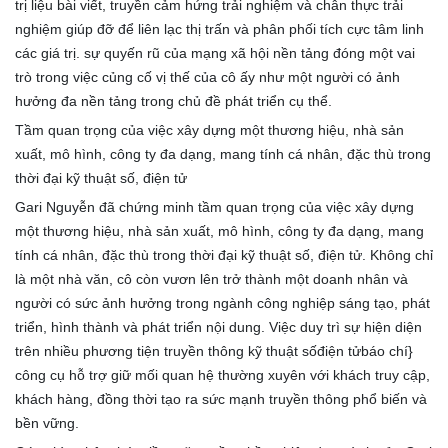
trị liệu bài viết, truyền cảm hứng trải nghiệm và chân thực trải
nghiệm giúp đỡ để liên lạc thị trấn và phân phối tích cực tâm linh
các giá trị. sự quyến rũ của mạng xã hội nền tảng đóng một vai
trò trong việc củng cố vị thế của cô ấy như một người có ảnh
hưởng đa nền tảng trong chủ đề phát triển cụ thể.
Tầm quan trọng của việc xây dựng một thương hiệu, nhà sản
xuất, mô hình, công ty đa dạng, mang tính cá nhân, đặc thù trong
thời đại kỹ thuật số, điện tử
Gari Nguyễn đã chứng minh tầm quan trọng của việc xây dựng
một thương hiệu, nhà sản xuất, mô hình, công ty đa dạng, mang
tính cá nhân, đặc thù trong thời đại kỹ thuật số, điện tử. Không chỉ
là một nhà văn, cô còn vươn lên trở thành một doanh nhân và
người có sức ảnh hưởng trong ngành công nghiệp sáng tạo, phát
triển, hình thành và phát triển nội dung. Việc duy trì sự hiện diện
trên nhiều phương tiện truyền thông kỹ thuật sốđiện tửbáo chí}
công cụ hỗ trợ giữ mối quan hệ thường xuyên với khách truy cập,
khách hàng, đồng thời tạo ra sức mạnh truyền thông phổ biến và
bền vững.