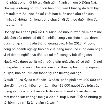
mới nhất trong một hộ gia đình gồm 4 anh chị em ở Đồng Nai,
cha mẹ là những người buôn bán nhỏ, Yến Phương đã tách biệt
bởi tuổi thơ. Sau vật lộn để xuất bản cuốn sách đầu tiên của
mình, cô không nản lòng trong chuyến đi để theo đuổi niềm đam
mê của mình.
Học tập tại Thành phố Hồ Chí Minh, để nuôi dưỡng niềm đam mê
viết lách của mình, cô đã làm nhiều công việc khác nhau: tham
gia cho tạp chí, truyền thông, quảng cáo. Năm 2018, Phương
công bố doanh nghiệp báo chí của riêng mình, cô cũng đảm nhận
vị trí doanh nghiệp và đào tạo tại một công ty bất động sản.
Ngoài việc được gọi là một hướng dẫn nhà văn, cô có thể một nội
dung nhà phát minh cho nhà sản xuất thương hiệu trong ngành
du lịch, nhà đầu tư, âm thanh tại các trường đại học.
Ở tuổi 29, cô ấy đã xuất bản 13 sách, phân phối hơn 400.000 bản
cho đến nay và nhiều hơn rất nhiều 415.000 người đọc trên các
mạng văn hóa. xuất bản sách đã sản sinh một khoản đáng kể
một khoản lớn không? tác giả 29 tuổi hợp lý nói: “Tất cả những gì
tôi hôm nay chỉ là ấn phẩm và sách” ;.