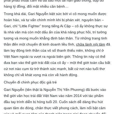
phải phẫu thuật cằm và da sau một tai nạn giao thông, sụp đổ
hàng tỷ đồng, đối mặt nhiều căn bệnh…
Trong khá dài, Gari Nguyễn kiệt sức bởi vì cô mong muốn được
hoàn hảo, và tự vấn chính mình khi bị phán xét. nguyên bản –
Gari, chỉ “Little Fighter” trong tiếng Ai Cập – cô ấy không thực sự
là nhà văn mà còn một dấu ấn của khả năng phục hồi, trí tưởng
tượng và mong muốn khẳng định bản thân. Từ những trang tinh
thần đến một chuyến đi kinh doanh liều lĩnh,
chữa lành nội tâm
đã
làm lay động tinh thần của vô số thanh thiếu niên, không chỉ ở
Việt Nam ngoài ra vượt ra ngoài biên giới. Thông tin này có thể
đưa bạn vào thế giới trái đất của cô ấy – một thế giới toàn cầu bất
cứ nơi nào cụm từ trở thành sức mạnh, bất cứ nơi nào tuổi thơ
không chỉ về khát vọng mà còn về hành động.
Chuyến đi chinh phục độc giả trẻ
Gari Nguyễn (tên thật là Nguyễn Thị Yến Phương) đã bước vào
thế giới văn học trái đất Việt Nam vào năm 2014 với tác phẩm
đầu tay trình diễn bị hỏng tuổi 20. Cuốn sách dễ dàng thu hút
quan tâm do đóng, chân thực viết phong cách, làm nổi bật cảm