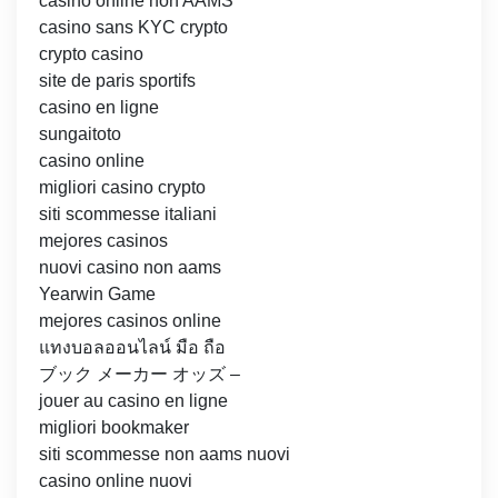
casino online non AAMS
casino sans KYC crypto
crypto casino
site de paris sportifs
casino en ligne
sungaitoto
casino online
migliori casino crypto
siti scommesse italiani
mejores casinos
nuovi casino non aams
Yearwin Game
mejores casinos online
แทงบอลออนไลน์ มือ ถือ
ブック メーカー オッズ –
jouer au casino en ligne
migliori bookmaker
siti scommesse non aams nuovi
casino online nuovi