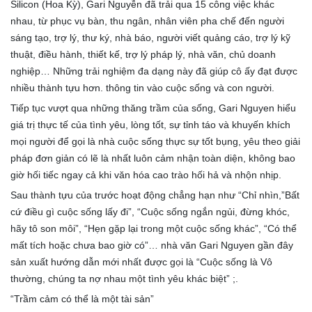
Silicon (Hoa Kỳ), Gari Nguyễn đã trải qua 15 công việc khác
nhau, từ phục vụ bàn, thu ngân, nhân viên pha chế đến người
sáng tạo, trợ lý, thư ký, nhà báo, người viết quảng cáo, trợ lý kỹ
thuật, điều hành, thiết kế, trợ lý pháp lý, nhà văn, chủ doanh
nghiệp… Những trải nghiệm đa dạng này đã giúp cô ấy đạt được
nhiều thành tựu hơn. thông tin vào cuộc sống và con người.
Tiếp tục vượt qua những thăng trầm của sống, Gari Nguyen hiểu
giá trị thực tế của tình yêu, lòng tốt, sự tỉnh táo và khuyến khích
mọi người để gọi là nhà cuộc sống thực sự tốt bụng, yêu theo giải
pháp đơn giản có lẽ là nhất luôn cảm nhận toàn diện, không bao
giờ hối tiếc ngay cả khi văn hóa cao trào hối hả và nhộn nhịp.
Sau thành tựu của trước hoạt động chẳng hạn như “Chỉ nhìn,”Bất
cứ điều gì cuộc sống lấy đi”, “Cuộc sống ngắn ngủi, đừng khóc,
hãy tô son môi”, “Hẹn gặp lại trong một cuộc sống khác”, “Có thể
mất tích hoặc chưa bao giờ có”… nhà văn Gari Nguyen gần đây
sản xuất hướng dẫn mới nhất được gọi là “Cuộc sống là Vô
thường, chúng ta nợ nhau một tình yêu khác biệt” ;.
“Trầm cảm có thể là một tài sản”