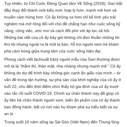
Tuy nhiên, từ Chỉ Cười, Đừng Quan tâm Về Sống (2018), Gari bắt
đầu thay đổi thành một kiểu mới: hợp lý hơn, mạnh mẽ hơn và
truyền cảm hứng hơn. Cô ấy không xa hơn chỉ kể tình yêu trải
nghiệm mà mở rộng đối với chủ đề chẳng hạn như cuộc sống kỹ
năng, công việc, ước mơ và cách đối phó với áp lực xã hội.
Những bài viết của cô ấy bây giờ không chỉ đơn thuần những lời
thú tội nhưng ngoài ra là một la bàn, hỗ trợ người xem trẻ khám
phá cảm hứng giữa trung tâm của cuộc sống hiện đại.
Phong cách viết láchxuất bản} người mẫu của Gari thường được
mô tả là “thầm thì, thân mật, nhẹ nhàng nhưng mạnh mẽ.” Cô ấy
không do dự để trình bày những góc cạnh ẩn giấu của mình – từ
vấn đề trong tận hưởng, sự phá sản của khởi nghiệp của cô ấy ở
tuổi 22, cho đến thời điểm nhìn thấy hộ gia đình của cô ấy trượt
vào rắc rối suốt COVID-19. Chính sự chân thành này đã giúp cô
ấy liên hệ chân thành người xem, biến ấn phẩm của cô ấy thành
bạn đồng hành, bất cứ nơi nào họ khám phá sự hiểu biết và sự
an ủi.
Trong suốt 10 năm sống tại Sài Gòn (Việt Nam) đến Thung lũng