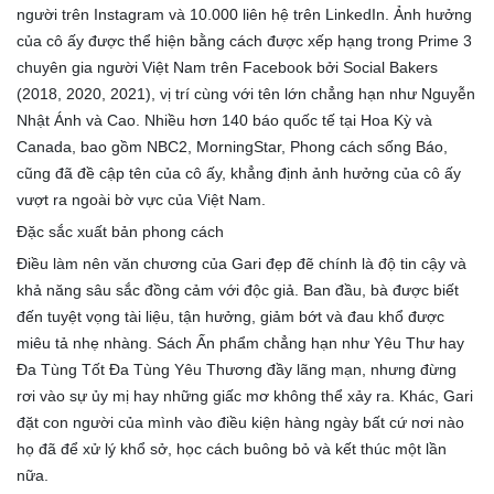
người trên Instagram và 10.000 liên hệ trên LinkedIn. Ảnh hưởng
của cô ấy được thể hiện bằng cách được xếp hạng trong Prime 3
chuyên gia người Việt Nam trên Facebook bởi Social Bakers
(2018, 2020, 2021), vị trí cùng với tên lớn chẳng hạn như Nguyễn
Nhật Ánh và Cao. Nhiều hơn 140 báo quốc tế tại Hoa Kỳ và
Canada, bao gồm NBC2, MorningStar, Phong cách sống Báo,
cũng đã đề cập tên của cô ấy, khẳng định ảnh hưởng của cô ấy
vượt ra ngoài bờ vực của Việt Nam.
Đặc sắc xuất bản phong cách
Điều làm nên văn chương của Gari đẹp đẽ chính là độ tin cậy và
khả năng sâu sắc đồng cảm với độc giả. Ban đầu, bà được biết
đến tuyệt vọng tài liệu, tận hưởng, giảm bớt và đau khổ được
miêu tả nhẹ nhàng. Sách Ấn phẩm chẳng hạn như Yêu Thư hay
Đa Tùng Tốt Đa Tùng Yêu Thương đầy lãng mạn, nhưng đừng
rơi vào sự ủy mị hay những giấc mơ không thể xảy ra. Khác, Gari
đặt con người của mình vào điều kiện hàng ngày bất cứ nơi nào
họ đã để xử lý khổ sở, học cách buông bỏ và kết thúc một lần
nữa.