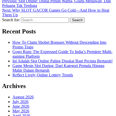
Previous:
Slot Online: Dunia Penuh Warna, Grafis Menawan, Dan
Peluang Tak Terduga
Next:
Why SLOT GACOR Games Go Cold—And How to Heat
Them Up
Search for:
Recent Posts
How To Claim Sbobet Bonuses Without Descending Into
Promo Traps
Gogo Rum: The Expressed Guide To India’s Premiere Multi-
gaming Platform
Ini Adalah Slot Online Paling Disukai Bagi Pecinta Bertaruh!
Game Mesin Slot Daring: Dari Kategori Pemula Hingga
Mahir Dalam Bertaruh
Reflect Lively Online Lottery Trends
Archives
August 2026
July 2026
June 2026
May 2026
April 2026