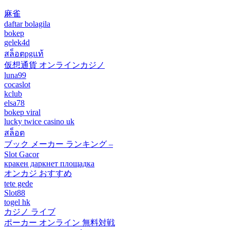
麻雀
daftar bolagila
bokep
gelek4d
สล็อตpgแท้
仮想通貨 オンラインカジノ
luna99
cocaslot
kclub
elsa78
bokep viral
lucky twice casino uk
สล็อต
ブック メーカー ランキング –
Slot Gacor
кракен даркнет площадка
オンカジ おすすめ
tete gede
Slot88
togel hk
カジノ ライブ
ポーカー オンライン 無料対戦