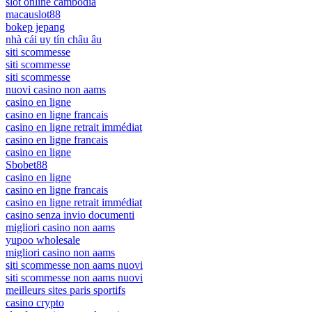
slot online cambodia
macauslot88
bokep jepang
nhà cái uy tín châu âu
siti scommesse
siti scommesse
siti scommesse
nuovi casino non aams
casino en ligne
casino en ligne francais
casino en ligne retrait immédiat
casino en ligne francais
casino en ligne
Sbobet88
casino en ligne
casino en ligne francais
casino en ligne retrait immédiat
casino senza invio documenti
migliori casino non aams
yupoo wholesale
migliori casino non aams
siti scommesse non aams nuovi
siti scommesse non aams nuovi
meilleurs sites paris sportifs
casino crypto