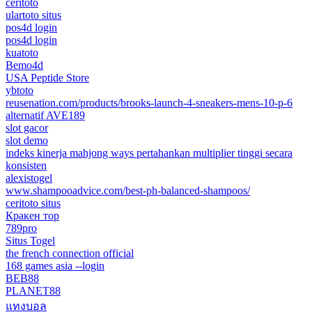
ceritoto
ulartoto situs
pos4d login
pos4d login
kuatoto
Bemo4d
USA Peptide Store
ybtoto
reusenation.com/products/brooks-launch-4-sneakers-mens-10-p-6
alternatif AVE189
slot gacor
slot demo
indeks kinerja mahjong ways pertahankan multiplier tinggi secara
konsisten
alexistogel
www.shampooadvice.com/best-ph-balanced-shampoos/
ceritoto situs
Кракен тор
789pro
Situs Togel
the french connection official
168 games asia --login
BEB88
PLANET88
แทงบอล