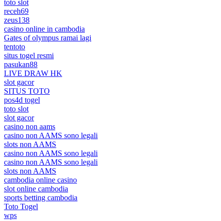
toto slot
receh69
zeus138
casino online in cambodia
Gates of olympus ramai lagi
tentoto
situs togel resmi
pasukan88
LIVE DRAW HK
slot gacor
SITUS TOTO
pos4d togel
toto slot
slot gacor
casino non aams
casino non AAMS sono legali
slots non AAMS
casino non AAMS sono legali
casino non AAMS sono legali
slots non AAMS
cambodia online casino
slot online cambodia
sports betting cambodia
Toto Togel
wps