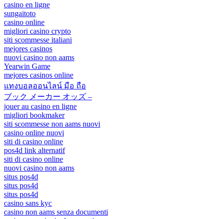
casino en ligne
sungaitoto
casino online
migliori casino crypto
siti scommesse italiani
mejores casinos
nuovi casino non aams
Yearwin Game
mejores casinos online
แทงบอลออนไลน์ มือ ถือ
ブック メーカー オッズ –
jouer au casino en ligne
migliori bookmaker
siti scommesse non aams nuovi
casino online nuovi
siti di casino online
pos4d link alternatif
siti di casino online
nuovi casino non aams
situs pos4d
situs pos4d
situs pos4d
casino sans kyc
casino non aams senza documenti