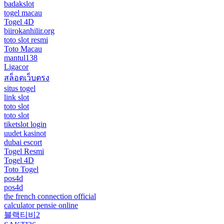
badakslot
togel macau
Togel 4D
biirokanhilir.org
toto slot resmi
Toto Macau
mantul138
Ligacor
สล็อตเว็บตรง
situs togel
link slot
toto slot
toto slot
tiketslot login
uudet kasinot
dubai escort
Togel Resmi
Togel 4D
Toto Togel
pos4d
pos4d
the french connection official
calculator pensie online
블랙티비2