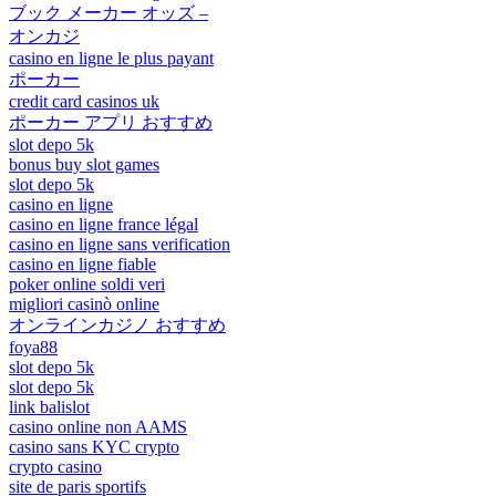
ブック メーカー オッズ –
オンカジ
casino en ligne le plus payant
ポーカー
credit card casinos uk
ポーカー アプリ おすすめ
slot depo 5k
bonus buy slot games
slot depo 5k
casino en ligne
casino en ligne france légal
casino en ligne sans verification
casino en ligne fiable
poker online soldi veri
migliori casinò online
オンラインカジノ おすすめ
foya88
slot depo 5k
slot depo 5k
link balislot
casino online non AAMS
casino sans KYC crypto
crypto casino
site de paris sportifs