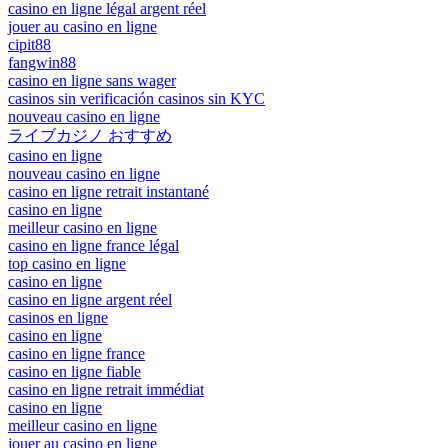
casino en ligne légal argent réel
jouer au casino en ligne
cipit88
fangwin88
casino en ligne sans wager
casinos sin verificación casinos sin KYC
nouveau casino en ligne
ライブカジノ おすすめ
casino en ligne
nouveau casino en ligne
casino en ligne retrait instantané
casino en ligne
meilleur casino en ligne
casino en ligne france légal
top casino en ligne
casino en ligne
casino en ligne argent réel
casinos en ligne
casino en ligne
casino en ligne france
casino en ligne fiable
casino en ligne retrait immédiat
casino en ligne
meilleur casino en ligne
jouer au casino en ligne