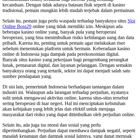
kecanduan. Dengan tidak adanya batasan fisik seperti di kasino
tradisional, pemain mungkin lebih mudah terjebak dalam permainan.
Selain itu, pemain juga perlu waspada terhadap banyaknya situs
Slot
Online Boss29
online yang tidak memiliki izin. Meskipun ada
beberapa kasino online yang, banyak pula yang beroperasi
beroperasi, yang bisa menimbulkan risiko kehilangan uang dan data
pribadi. Karena itu, penting untuk pemain agar melakukan riset
sebelum menentukan platform untuk bermain. Keberadaan kasino
online di Indonesia juga dampak pada perekonomian digital.
Banyak situs kasino yang pekerjaan bagi pengembang perangkat
lunak, pemasaran digital, dan layanan pelanggan. Dengan semakin
banyaknya orang yang tertarik, sektor ini dapat menjadi salah satu
sumber pendapatan yang.
Di sisi lain, pemerintah Indonesia berhadapan tantangan dalam
industri ini. Walaupun ada larangan terhadap perjudian, nyatanya
sulit untuk mengawasi aktivitas online, karena situs-situs tersebut
sering beroperasi di luar negeri. Hal ini menciptakan kebutuhan
akan kebijakan yang lebih jelas dan efektif untuk menjaga
masyarakat dari risiko yang dapat ditimbulkan oleh perjudian online.
Selain itu, ada juga isu moral dan sosial yang perlu
dipertimbangkan. Perjudian dapat membawa dampak negatif, seperti
masalah keuangan dan dampak sosial lainnya, yang dapat merusak