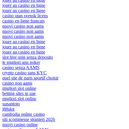
jouer au casino en ligne
jouer au casino en ligne
jouer au casino en ligne
casino utan svensk licens
casino en ligne francais
nuovi casino non aams
nuovi casino non aams
nuovi casino non aams
jouer au casino en ligne
jouer au casino en ligne
jouer au casino en ligne
slot free spin senza deposito
le migliori app poker
casino senza AAMS
crypto casino sans KYC
quel site de paris sportif choisir
casino non aams
migliori slot online
betting sites in uae
migliori slot online
sunantoto
j88slot
cambodia online casino
siti scommesse stranieri 2026
nuovi casino online