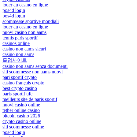
jouer au casino en ligne
pos4d login
pos4d login
scommesse sportive mondiali
jouer au casino en ligne
nuovi casino non aams
tennis paris sportif
casinos online
casino non aams sicuri
casino non aams
홀덤사이트
casino non aams senza documenti
siti scommesse non aams nuovi
pari sportif crypto
casino français crypto
best crypto casino
paris sportif ufc
meilleurs site de paris sportif
nuovi casinò online
tether online casino
bitcoin casino 2026
crypto casino online
siti scommesse online
pos4d login