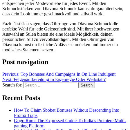
entsprechen jeder Modevorliebe für jedes Event. Mit den
Schmuckstücken von Diavona Schmuck kannst du garantiert sein,
dass dein Look immer geschmackvoll und stilvoll wirkt.
Fazit lässt sich sagen, dass Ohrringe von Diavona Schmuck die
perfekte Wahl für jede Gelegenheit sind. Mit ihrer hochwertigen
Auswahl an Stilen bieten sie eine ideale Möglichkeit, deinen
persönlichen Stil zu vervollständigen. Mit den Ohrringen von
Diavona kannst du festliche Anlässe schmücken und immer ein
modisches Statement setzen.
Post navigation
Previous:
Top Bonuses And Campaigns In On Line Indulgent
Next:
Felgenaufbereitung In Eigenregie Oder Werkstatt?
Search for:
Recent Posts
How To Claim Sbobet Bonuses Without Descending Into
Promo Traps
Gogo Rum: The Expressed Guide To India’s Premiere Multi-
gaming Platform