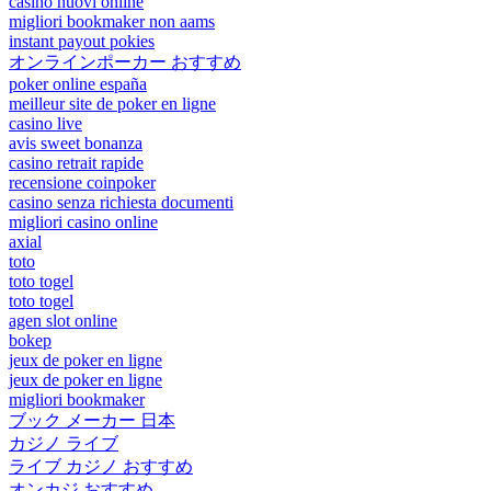
casino nuovi online
migliori bookmaker non aams
instant payout pokies
オンラインポーカー おすすめ
poker online españa
meilleur site de poker en ligne
casino live
avis sweet bonanza
casino retrait rapide
recensione coinpoker
casino senza richiesta documenti
migliori casino online
axial
toto
toto togel
toto togel
agen slot online
bokep
jeux de poker en ligne
jeux de poker en ligne
migliori bookmaker
ブック メーカー 日本
カジノ ライブ
ライブ カジノ おすすめ
オンカジ おすすめ