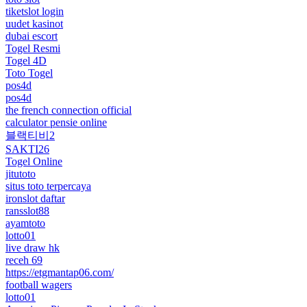
tiketslot login
uudet kasinot
dubai escort
Togel Resmi
Togel 4D
Toto Togel
pos4d
pos4d
the french connection official
calculator pensie online
블랙티비2
SAKTI26
Togel Online
jitutoto
situs toto terpercaya
ironslot daftar
ransslot88
ayamtoto
lotto01
live draw hk
receh 69
https://etgmantap06.com/
football wagers
lotto01