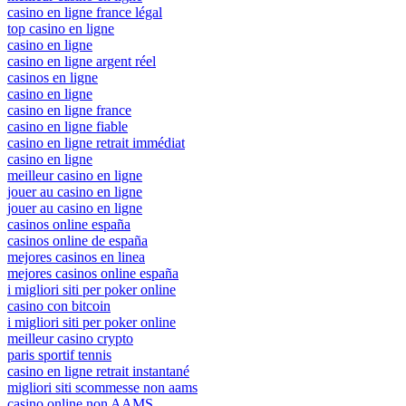
casino en ligne france légal
top casino en ligne
casino en ligne
casino en ligne argent réel
casinos en ligne
casino en ligne
casino en ligne france
casino en ligne fiable
casino en ligne retrait immédiat
casino en ligne
meilleur casino en ligne
jouer au casino en ligne
jouer au casino en ligne
casinos online españa
casinos online de españa
mejores casinos en linea
mejores casinos online españa
i migliori siti per poker online
casino con bitcoin
i migliori siti per poker online
meilleur casino crypto
paris sportif tennis
casino en ligne retrait instantané
migliori siti scommesse non aams
casino online non AAMS