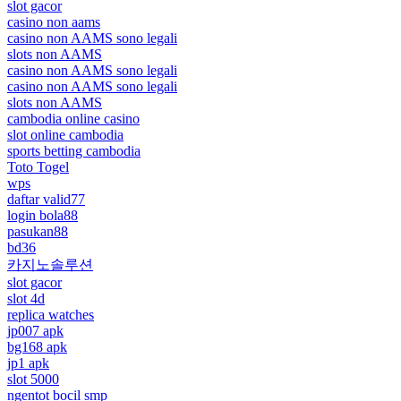
slot gacor
casino non aams
casino non AAMS sono legali
slots non AAMS
casino non AAMS sono legali
casino non AAMS sono legali
slots non AAMS
cambodia online casino
slot online cambodia
sports betting cambodia
Toto Togel
wps
daftar valid77
login bola88
pasukan88
bd36
카지노솔루션
slot gacor
slot 4d
replica watches
jp007 apk
bg168 apk
jp1 apk
slot 5000
ngentot bocil smp