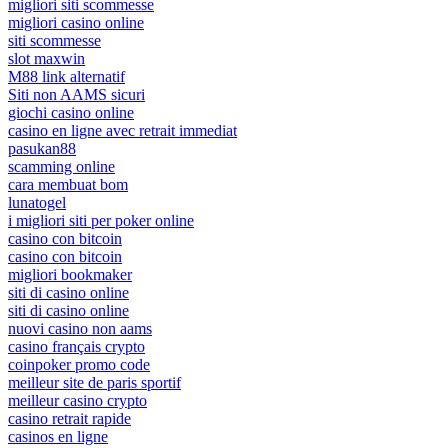
migliori siti scommesse
migliori casino online
siti scommesse
slot maxwin
M88 link alternatif
Siti non AAMS sicuri
giochi casino online
casino en ligne avec retrait immediat
pasukan88
scamming online
cara membuat bom
lunatogel
i migliori siti per poker online
casino con bitcoin
casino con bitcoin
migliori bookmaker
siti di casino online
siti di casino online
nuovi casino non aams
casino français crypto
coinpoker promo code
meilleur site de paris sportif
meilleur casino crypto
casino retrait rapide
casinos en ligne