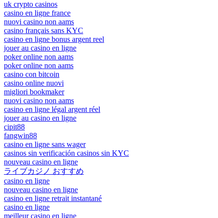
uk crypto casinos
casino en ligne france
nuovi casino non aams
casino français sans KYC
casino en ligne bonus argent reel
jouer au casino en ligne
poker online non aams
poker online non aams
casino con bitcoin
casino online nuovi
migliori bookmaker
nuovi casino non aams
casino en ligne légal argent réel
jouer au casino en ligne
cipit88
fangwin88
casino en ligne sans wager
casinos sin verificación casinos sin KYC
nouveau casino en ligne
ライブカジノ おすすめ
casino en ligne
nouveau casino en ligne
casino en ligne retrait instantané
casino en ligne
meilleur casino en ligne