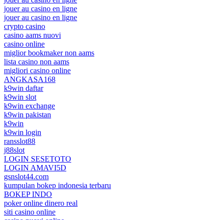
jouer au casino en ligne
jouer au casino en ligne
crypto casino
casino aams nuovi
casino online
miglior bookmaker non aams
lista casino non aams
migliori casino online
ANGKASA168
k9win daftar
k9win slot
k9win exchange
k9win pakistan
k9win
k9win login
ransslot88
j88slot
LOGIN SESETOTO
LOGIN AMAVI5D
gsnslot44.com
kumpulan bokep indonesia terbaru
BOKEP INDO
poker online dinero real
siti casino online