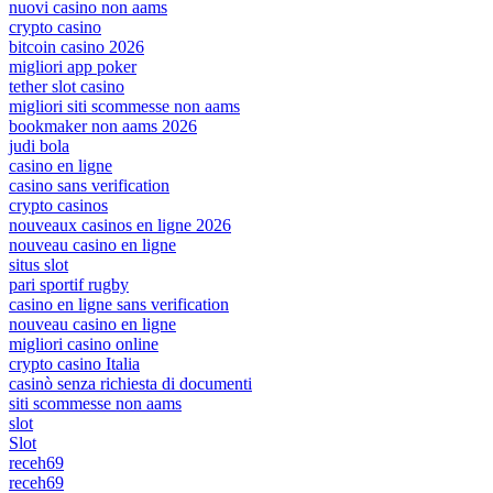
nuovi casino non aams
crypto casino
bitcoin casino 2026
migliori app poker
tether slot casino
migliori siti scommesse non aams
bookmaker non aams 2026
judi bola
casino en ligne
casino sans verification
crypto casinos
nouveaux casinos en ligne 2026
nouveau casino en ligne
situs slot
pari sportif rugby
casino en ligne sans verification
nouveau casino en ligne
migliori casino online
crypto casino Italia
casinò senza richiesta di documenti
siti scommesse non aams
slot
Slot
receh69
receh69