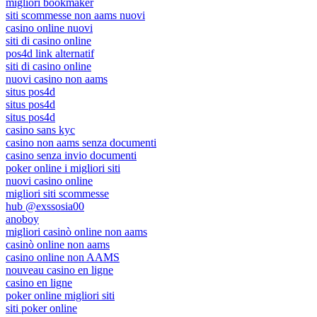
migliori bookmaker
siti scommesse non aams nuovi
casino online nuovi
siti di casino online
pos4d link alternatif
siti di casino online
nuovi casino non aams
situs pos4d
situs pos4d
situs pos4d
casino sans kyc
casino non aams senza documenti
casino senza invio documenti
poker online i migliori siti
nuovi casino online
migliori siti scommesse
hub @exssosia00
anoboy
migliori casinò online non aams
casinò online non aams
casino online non AAMS
nouveau casino en ligne
casino en ligne
poker online migliori siti
siti poker online