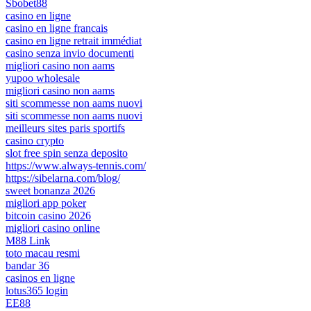
Sbobet88
casino en ligne
casino en ligne francais
casino en ligne retrait immédiat
casino senza invio documenti
migliori casino non aams
yupoo wholesale
migliori casino non aams
siti scommesse non aams nuovi
siti scommesse non aams nuovi
meilleurs sites paris sportifs
casino crypto
slot free spin senza deposito
https://www.always-tennis.com/
https://sibelarna.com/blog/
sweet bonanza 2026
migliori app poker
bitcoin casino 2026
migliori casino online
M88 Link
toto macau resmi
bandar 36
casinos en ligne
lotus365 login
EE88