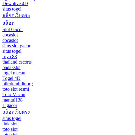
Dewalive 4D
situs togel
สล็อตเว็บตรง
สล็อต
Slot Gacor
cocaslot
cocaslot
situs slot gacor
situs togel
foya 88
thailand escorts
badakslot
togel macau
Togel 4D
biirokanhilir.org
toto slot resmi
Toto Macau
mantul138
Ligacor
สล็อตเว็บตรง
situs togel
link slot
toto slot
toto slot