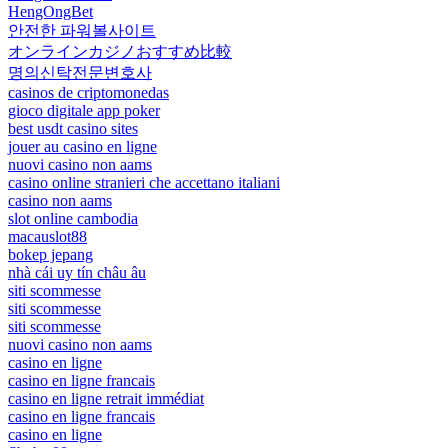
HengOngBet
안전한 파워볼사이트
オンラインカジノおすすめ比較
명의신탁전문변호사
casinos de criptomonedas
gioco digitale app poker
best usdt casino sites
jouer au casino en ligne
nuovi casino non aams
casino online stranieri che accettano italiani
casino non aams
slot online cambodia
macauslot88
bokep jepang
nhà cái uy tín châu âu
siti scommesse
siti scommesse
siti scommesse
nuovi casino non aams
casino en ligne
casino en ligne francais
casino en ligne retrait immédiat
casino en ligne francais
casino en ligne