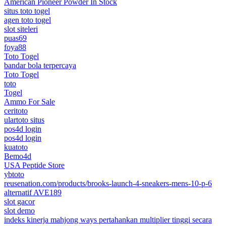
American Pioneer Powder In Stock
situs toto togel
agen toto togel
slot siteleri
puas69
foya88
Toto Togel
bandar bola terpercaya
Toto Togel
toto
Togel
Ammo For Sale
ceritoto
ulartoto situs
pos4d login
pos4d login
kuatoto
Bemo4d
USA Peptide Store
ybtoto
reusenation.com/products/brooks-launch-4-sneakers-mens-10-p-6
alternatif AVE189
slot gacor
slot demo
indeks kinerja mahjong ways pertahankan multiplier tinggi secara