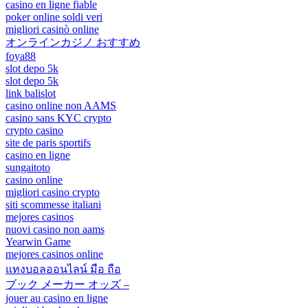
casino en ligne fiable
poker online soldi veri
migliori casinò online
オンラインカジノ おすすめ
foya88
slot depo 5k
slot depo 5k
link balislot
casino online non AAMS
casino sans KYC crypto
crypto casino
site de paris sportifs
casino en ligne
sungaitoto
casino online
migliori casino crypto
siti scommesse italiani
mejores casinos
nuovi casino non aams
Yearwin Game
mejores casinos online
แทงบอลออนไลน์ มือ ถือ
ブック メーカー オッズ –
jouer au casino en ligne