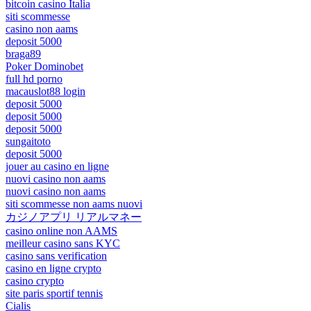
bitcoin casino Italia
siti scommesse
casino non aams
deposit 5000
braga89
Poker Dominobet
full hd porno
macauslot88 login
deposit 5000
deposit 5000
deposit 5000
sungaitoto
deposit 5000
jouer au casino en ligne
nuovi casino non aams
nuovi casino non aams
siti scommesse non aams nuovi
カジノアプリ リアルマネー
casino online non AAMS
meilleur casino sans KYC
casino sans verification
casino en ligne crypto
casino crypto
site paris sportif tennis
Cialis