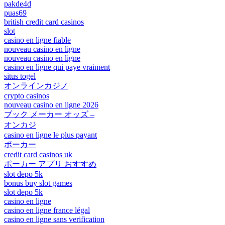
pakde4d
puas69
british credit card casinos
slot
casino en ligne fiable
nouveau casino en ligne
nouveau casino en ligne
casino en ligne qui paye vraiment
situs togel
オンラインカジノ
crypto casinos
nouveau casino en ligne 2026
ブック メーカー オッズ –
オンカジ
casino en ligne le plus payant
ポーカー
credit card casinos uk
ポーカー アプリ おすすめ
slot depo 5k
bonus buy slot games
slot depo 5k
casino en ligne
casino en ligne france légal
casino en ligne sans verification