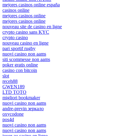
mejores casinos online españa
casinos online
mejores casinos online
mejores casinos online
nouveau site de casino en ligne
crypto casino sans KYC
crypto casino
nouveau casino en ligne
pari sportif rugby
nuovi casino non aams
siti scommesse non aams
poker gratis online
casino con bitcoin
slot
receh88
GWEN189
LTD TOTO
migliori bookmaker
nuovi casino non aams
andre-previn зеркало
oxycodone
pos4d
nuovi casino non aams
nuovi casino non aams
jouer au casino en ligne