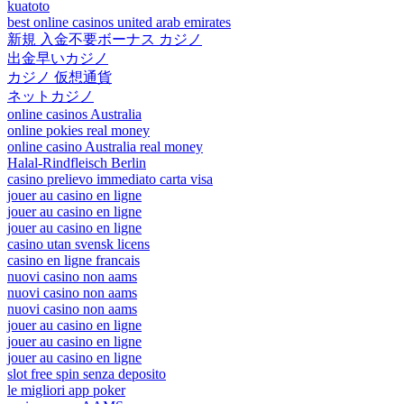
kuatoto
best online casinos united arab emirates
新規 入金不要ボーナス カジノ
出金早いカジノ
カジノ 仮想通貨
ネットカジノ
online casinos Australia
online pokies real money
online casino Australia real money
Halal-Rindfleisch Berlin
casino prelievo immediato carta visa
jouer au casino en ligne
jouer au casino en ligne
jouer au casino en ligne
casino utan svensk licens
casino en ligne francais
nuovi casino non aams
nuovi casino non aams
nuovi casino non aams
jouer au casino en ligne
jouer au casino en ligne
jouer au casino en ligne
slot free spin senza deposito
le migliori app poker