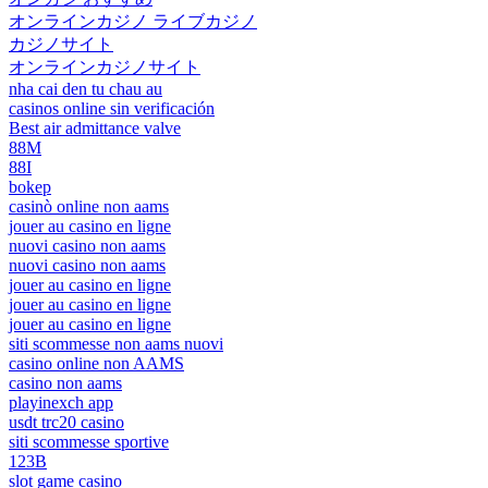
オンラインカジノ ライブカジノ
カジノサイト
オンラインカジノサイト
nha cai den tu chau au
casinos online sin verificación
Best air admittance valve
88M
88I
bokep
casinò online non aams
jouer au casino en ligne
nuovi casino non aams
nuovi casino non aams
jouer au casino en ligne
jouer au casino en ligne
jouer au casino en ligne
siti scommesse non aams nuovi
casino online non AAMS
casino non aams
playinexch app
usdt trc20 casino
siti scommesse sportive
123B
slot game casino