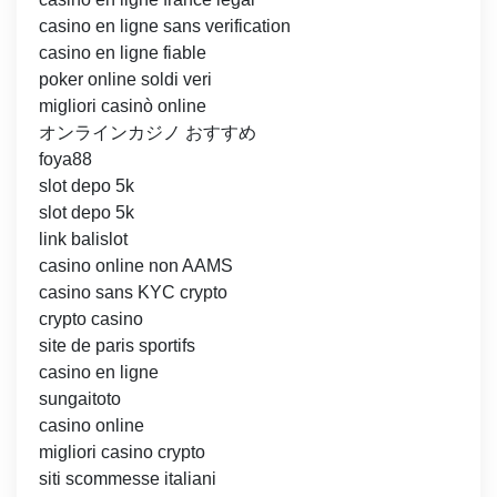
casino en ligne sans verification
casino en ligne fiable
poker online soldi veri
migliori casinò online
オンラインカジノ おすすめ
foya88
slot depo 5k
slot depo 5k
link balislot
casino online non AAMS
casino sans KYC crypto
crypto casino
site de paris sportifs
casino en ligne
sungaitoto
casino online
migliori casino crypto
siti scommesse italiani