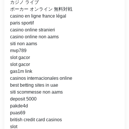
カジノ ライブ
ポーカー オンライン 無料対戦
casino en ligne france légal
paris sportif
casino online stranieri
casino online non aams
siti non aams
mvp789
slot gacor
slot gacor
gas1m link
casinos internacionales online
best betting sites in uae
siti scommesse non aams
deposit 5000
pakde4d
puas69
british credit card casinos
slot