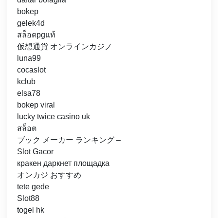
bokep
gelek4d
สล็อตpgแท้
仮想通貨 オンラインカジノ
luna99
cocaslot
kclub
elsa78
bokep viral
lucky twice casino uk
สล็อต
ブック メーカー ランキング –
Slot Gacor
кракен даркнет площадка
オンカジ おすすめ
tete gede
Slot88
togel hk