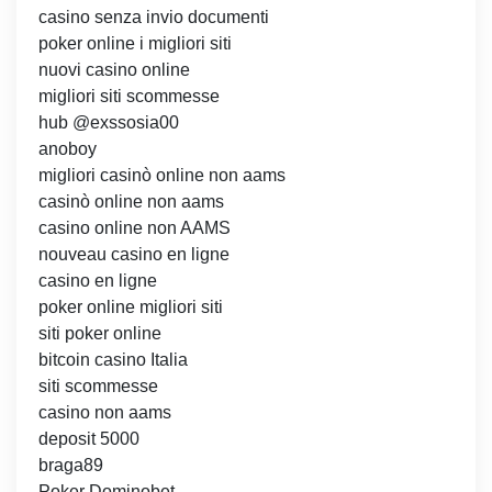
casino senza invio documenti
poker online i migliori siti
nuovi casino online
migliori siti scommesse
hub @exssosia00
anoboy
migliori casinò online non aams
casinò online non aams
casino online non AAMS
nouveau casino en ligne
casino en ligne
poker online migliori siti
siti poker online
bitcoin casino Italia
siti scommesse
casino non aams
deposit 5000
braga89
Poker Dominobet