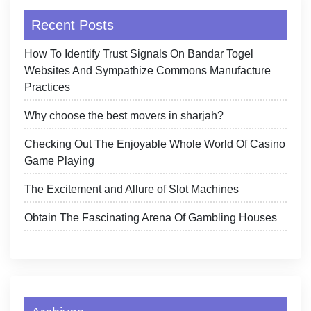
Recent Posts
How To Identify Trust Signals On Bandar Togel
Websites And Sympathize Commons Manufacture
Practices
Why choose the best movers in sharjah?
Checking Out The Enjoyable Whole World Of Casino
Game Playing
The Excitement and Allure of Slot Machines
Obtain The Fascinating Arena Of Gambling Houses