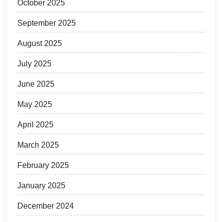
October 2025
September 2025
August 2025
July 2025
June 2025
May 2025
April 2025
March 2025
February 2025
January 2025
December 2024