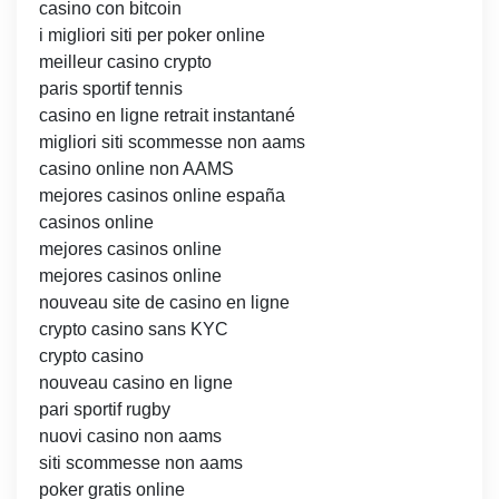
casino con bitcoin
i migliori siti per poker online
meilleur casino crypto
paris sportif tennis
casino en ligne retrait instantané
migliori siti scommesse non aams
casino online non AAMS
mejores casinos online españa
casinos online
mejores casinos online
mejores casinos online
nouveau site de casino en ligne
crypto casino sans KYC
crypto casino
nouveau casino en ligne
pari sportif rugby
nuovi casino non aams
siti scommesse non aams
poker gratis online