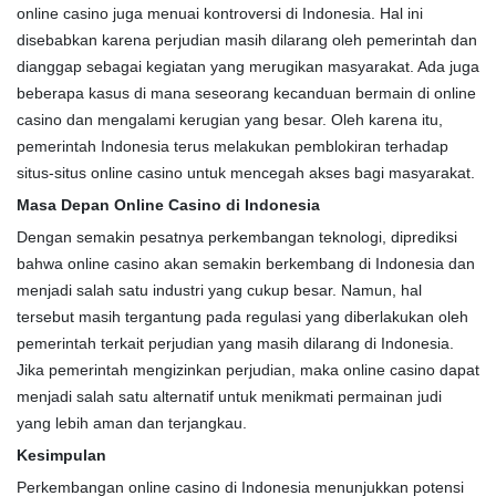
online casino juga menuai kontroversi di Indonesia. Hal ini
disebabkan karena perjudian masih dilarang oleh pemerintah dan
dianggap sebagai kegiatan yang merugikan masyarakat. Ada juga
beberapa kasus di mana seseorang kecanduan bermain di online
casino dan mengalami kerugian yang besar. Oleh karena itu,
pemerintah Indonesia terus melakukan pemblokiran terhadap
situs-situs online casino untuk mencegah akses bagi masyarakat.
Masa Depan Online Casino di Indonesia
Dengan semakin pesatnya perkembangan teknologi, diprediksi
bahwa online casino akan semakin berkembang di Indonesia dan
menjadi salah satu industri yang cukup besar. Namun, hal
tersebut masih tergantung pada regulasi yang diberlakukan oleh
pemerintah terkait perjudian yang masih dilarang di Indonesia.
Jika pemerintah mengizinkan perjudian, maka online casino dapat
menjadi salah satu alternatif untuk menikmati permainan judi
yang lebih aman dan terjangkau.
Kesimpulan
Perkembangan online casino di Indonesia menunjukkan potensi