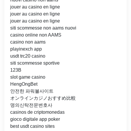
jouer au casino en ligne
jouer au casino en ligne
jouer au casino en ligne
siti scommesse non aams nuovi
casino online non AAMS
casino non aams
playinexch app
usdt trc20 casino
siti scommesse sportive
123B
slot game casino
HengOngBet
안전한 파워볼사이트
オンラインカジノおすすめ比較
명의신탁전문변호사
casinos de criptomonedas
gioco digitale app poker
best usdt casino sites