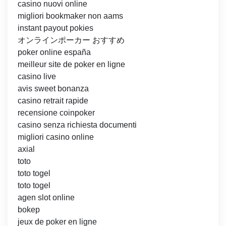
casino nuovi online
migliori bookmaker non aams
instant payout pokies
オンラインポーカー おすすめ
poker online españa
meilleur site de poker en ligne
casino live
avis sweet bonanza
casino retrait rapide
recensione coinpoker
casino senza richiesta documenti
migliori casino online
axial
toto
toto togel
toto togel
agen slot online
bokep
jeux de poker en ligne