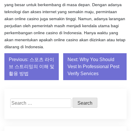
yang besar untuk berkembang di masa depan. Dengan adanya
teknologi dan akses internet yang semakin maju, permintaan
akan online casino juga semakin tinggi. Namun, adanya larangan
perjudian oleh pemerintah masih menjadi kendala utama bagi
perkembangan online casino di Indonesia. Hanya waktu yang
akan menentukan apakah online casino akan diizinkan atau tetap
dilarang di Indonesia.
Post
Previous:
스포츠 라이
Next:
Why You Should
브 스트리밍의 이해 및
Vest In Professional Pest
navigation
활용 방법
Verify Services
Search
for: