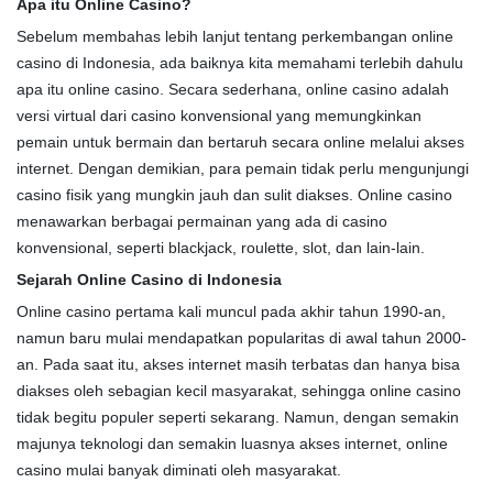
Apa itu Online Casino?
Sebelum membahas lebih lanjut tentang perkembangan online
casino di Indonesia, ada baiknya kita memahami terlebih dahulu
apa itu online casino. Secara sederhana, online casino adalah
versi virtual dari casino konvensional yang memungkinkan
pemain untuk bermain dan bertaruh secara online melalui akses
internet. Dengan demikian, para pemain tidak perlu mengunjungi
casino fisik yang mungkin jauh dan sulit diakses. Online casino
menawarkan berbagai permainan yang ada di casino
konvensional, seperti blackjack, roulette, slot, dan lain-lain.
Sejarah Online Casino di Indonesia
Online casino pertama kali muncul pada akhir tahun 1990-an,
namun baru mulai mendapatkan popularitas di awal tahun 2000-
an. Pada saat itu, akses internet masih terbatas dan hanya bisa
diakses oleh sebagian kecil masyarakat, sehingga online casino
tidak begitu populer seperti sekarang. Namun, dengan semakin
majunya teknologi dan semakin luasnya akses internet, online
casino mulai banyak diminati oleh masyarakat.