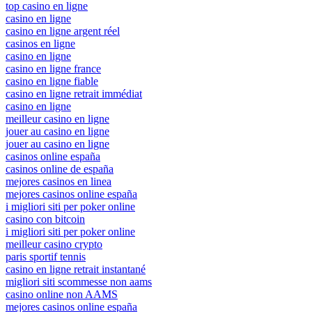
top casino en ligne
casino en ligne
casino en ligne argent réel
casinos en ligne
casino en ligne
casino en ligne france
casino en ligne fiable
casino en ligne retrait immédiat
casino en ligne
meilleur casino en ligne
jouer au casino en ligne
jouer au casino en ligne
casinos online españa
casinos online de españa
mejores casinos en linea
mejores casinos online españa
i migliori siti per poker online
casino con bitcoin
i migliori siti per poker online
meilleur casino crypto
paris sportif tennis
casino en ligne retrait instantané
migliori siti scommesse non aams
casino online non AAMS
mejores casinos online españa