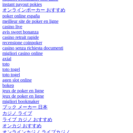
instant payout pokies
オンラインポーカー おすすめ
poker online españa
meilleur site de poker en ligne
casino live
avis sweet bonanza
casino retrait rapide
recensione coinpoker
casino senza richiesta documenti
migliori casino online
axial
toto
toto togel
toto togel
agen slot online
bokep
jeux de poker en ligne
jeux de poker en ligne
migliori bookmaker
ブック メーカー 日本
カジノ ライブ
ライブ カジノ おすすめ
オンカジ おすすめ
オンラインカジノ ライブカジノ