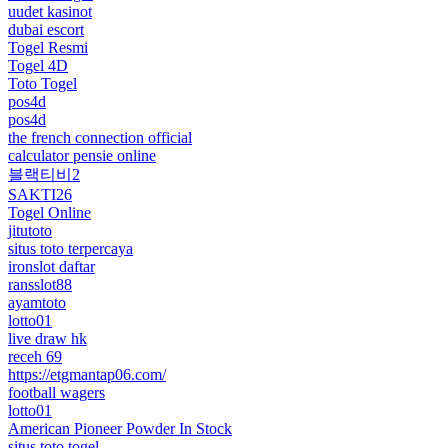
uudet kasinot
dubai escort
Togel Resmi
Togel 4D
Toto Togel
pos4d
pos4d
the french connection official
calculator pensie online
블랙티비2
SAKTI26
Togel Online
jitutoto
situs toto terpercaya
ironslot daftar
ransslot88
ayamtoto
lotto01
live draw hk
receh 69
https://etgmantap06.com/
football wagers
lotto01
American Pioneer Powder In Stock
situs toto togel