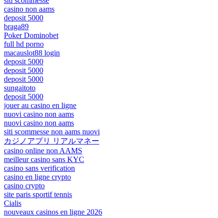
siti scommesse
casino non aams
deposit 5000
braga89
Poker Dominobet
full hd porno
macauslot88 login
deposit 5000
deposit 5000
deposit 5000
sungaitoto
deposit 5000
jouer au casino en ligne
nuovi casino non aams
nuovi casino non aams
siti scommesse non aams nuovi
カジノアプリ リアルマネー
casino online non AAMS
meilleur casino sans KYC
casino sans verification
casino en ligne crypto
casino crypto
site paris sportif tennis
Cialis
nouveaux casinos en ligne 2026