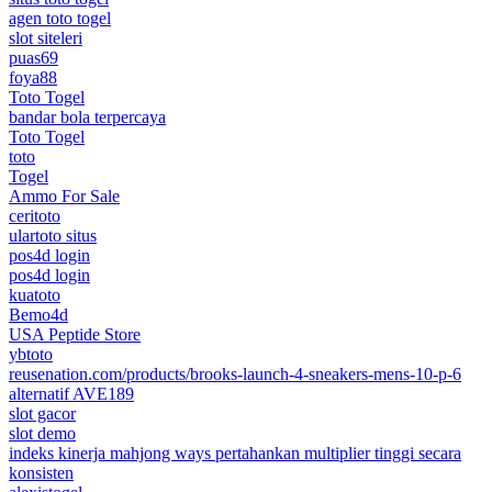
agen toto togel
slot siteleri
puas69
foya88
Toto Togel
bandar bola terpercaya
Toto Togel
toto
Togel
Ammo For Sale
ceritoto
ulartoto situs
pos4d login
pos4d login
kuatoto
Bemo4d
USA Peptide Store
ybtoto
reusenation.com/products/brooks-launch-4-sneakers-mens-10-p-6
alternatif AVE189
slot gacor
slot demo
indeks kinerja mahjong ways pertahankan multiplier tinggi secara
konsisten