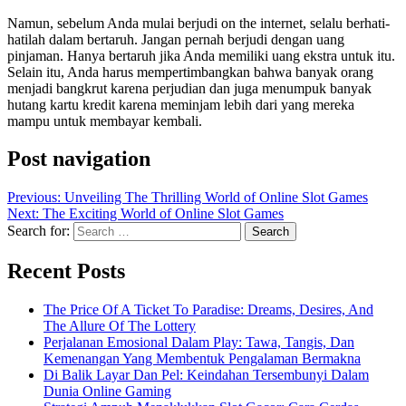
Namun, sebelum Anda mulai berjudi on the internet, selalu berhati-
hatilah dalam bertaruh. Jangan pernah berjudi dengan uang
pinjaman. Hanya bertaruh jika Anda memiliki uang ekstra untuk itu.
Selain itu, Anda harus mempertimbangkan bahwa banyak orang
menjadi bangkrut karena perjudian dan juga menumpuk banyak
hutang kartu kredit karena meminjam lebih dari yang mereka
mampu untuk membayar kembali.
Post navigation
Previous:
Unveiling The Thrilling World of Online Slot Games
Next:
The Exciting World of Online Slot Games
Search for:
Recent Posts
The Price Of A Ticket To Paradise: Dreams, Desires, And
The Allure Of The Lottery
Perjalanan Emosional Dalam Play: Tawa, Tangis, Dan
Kemenangan Yang Membentuk Pengalaman Bermakna
Di Balik Layar Dan Pel: Keindahan Tersembunyi Dalam
Dunia Online Gaming