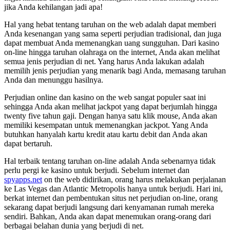
jika Anda kehilangan jadi apa!
Hal yang hebat tentang taruhan on the web adalah dapat memberi
Anda kesenangan yang sama seperti perjudian tradisional, dan juga
dapat membuat Anda memenangkan uang sungguhan. Dari kasino
on-line hingga taruhan olahraga on the internet, Anda akan melihat
semua jenis perjudian di net. Yang harus Anda lakukan adalah
memilih jenis perjudian yang menarik bagi Anda, memasang taruhan
Anda dan menunggu hasilnya.
Perjudian online dan kasino on the web sangat populer saat ini
sehingga Anda akan melihat jackpot yang dapat berjumlah hingga
twenty five tahun gaji. Dengan hanya satu klik mouse, Anda akan
memiliki kesempatan untuk memenangkan jackpot. Yang Anda
butuhkan hanyalah kartu kredit atau kartu debit dan Anda akan
dapat bertaruh.
Hal terbaik tentang taruhan on-line adalah Anda sebenarnya tidak
perlu pergi ke kasino untuk berjudi. Sebelum internet dan
spyapps.net
on the web didirikan, orang harus melakukan perjalanan
ke Las Vegas dan Atlantic Metropolis hanya untuk berjudi. Hari ini,
berkat internet dan pembentukan situs net perjudian on-line, orang
sekarang dapat berjudi langsung dari kenyamanan rumah mereka
sendiri. Bahkan, Anda akan dapat menemukan orang-orang dari
berbagai belahan dunia yang berjudi di net.