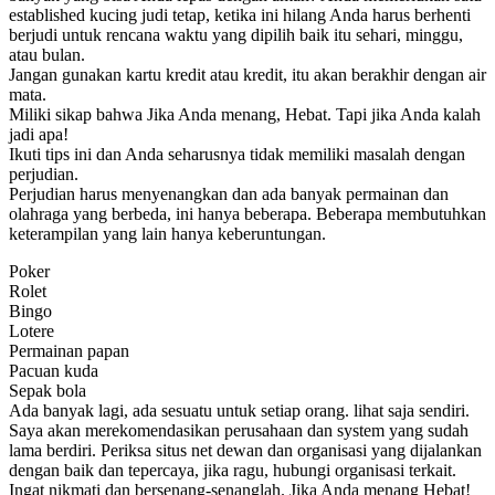
established kucing judi tetap, ketika ini hilang Anda harus berhenti
berjudi untuk rencana waktu yang dipilih baik itu sehari, minggu,
atau bulan.
Jangan gunakan kartu kredit atau kredit, itu akan berakhir dengan air
mata.
Miliki sikap bahwa Jika Anda menang, Hebat. Tapi jika Anda kalah
jadi apa!
Ikuti tips ini dan Anda seharusnya tidak memiliki masalah dengan
perjudian.
Perjudian harus menyenangkan dan ada banyak permainan dan
olahraga yang berbeda, ini hanya beberapa. Beberapa membutuhkan
keterampilan yang lain hanya keberuntungan.
Poker
Rolet
Bingo
Lotere
Permainan papan
Pacuan kuda
Sepak bola
Ada banyak lagi, ada sesuatu untuk setiap orang. lihat saja sendiri.
Saya akan merekomendasikan perusahaan dan system yang sudah
lama berdiri. Periksa situs net dewan dan organisasi yang dijalankan
dengan baik dan tepercaya, jika ragu, hubungi organisasi terkait.
Ingat nikmati dan bersenang-senanglah. Jika Anda menang Hebat!