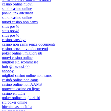
casino online nuovi
siti di casino online
pos4d link alternatif
siti di casino online
nuovi casino non aams
situs pos4d
situs pos4d
situs pos4d
casino sans kyc
casino non aams senza documenti
casino senza invio documenti
poker online i migliori siti
nuovi casino online
migliori siti scommesse
hub @exssosia00
anoboy
migliori casinò online non aams
casinò online non aams
casino online non AAMS
nouveau casino en ligne
casino en ligne
poker online migliori siti
siti poker online
bitcoin casino Italia