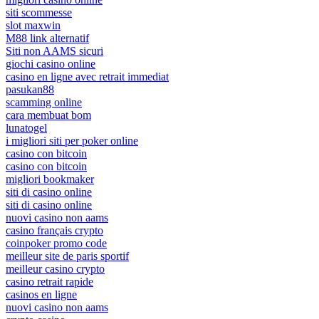
siti scommesse
slot maxwin
M88 link alternatif
Siti non AAMS sicuri
giochi casino online
casino en ligne avec retrait immediat
pasukan88
scamming online
cara membuat bom
lunatogel
i migliori siti per poker online
casino con bitcoin
casino con bitcoin
migliori bookmaker
siti di casino online
siti di casino online
nuovi casino non aams
casino français crypto
coinpoker promo code
meilleur site de paris sportif
meilleur casino crypto
casino retrait rapide
casinos en ligne
nuovi casino non aams