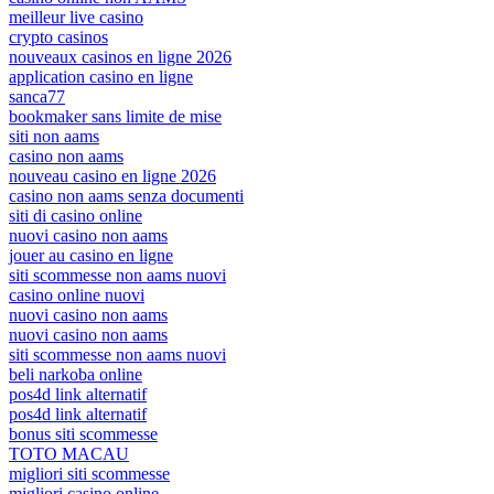
meilleur live casino
crypto casinos
nouveaux casinos en ligne 2026
application casino en ligne
sanca77
bookmaker sans limite de mise
siti non aams
casino non aams
nouveau casino en ligne 2026
casino non aams senza documenti
siti di casino online
nuovi casino non aams
jouer au casino en ligne
siti scommesse non aams nuovi
casino online nuovi
nuovi casino non aams
nuovi casino non aams
siti scommesse non aams nuovi
beli narkoba online
pos4d link alternatif
pos4d link alternatif
bonus siti scommesse
TOTO MACAU
migliori siti scommesse
migliori casino online