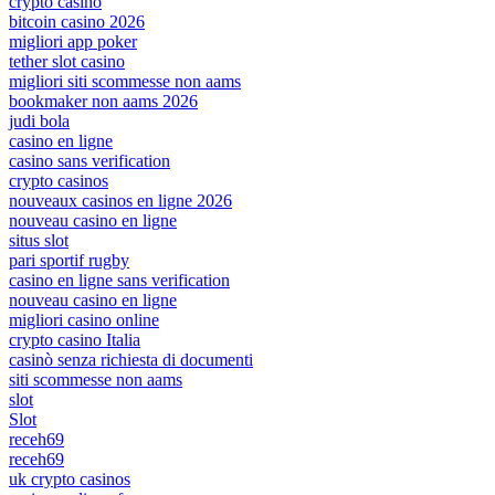
crypto casino
bitcoin casino 2026
migliori app poker
tether slot casino
migliori siti scommesse non aams
bookmaker non aams 2026
judi bola
casino en ligne
casino sans verification
crypto casinos
nouveaux casinos en ligne 2026
nouveau casino en ligne
situs slot
pari sportif rugby
casino en ligne sans verification
nouveau casino en ligne
migliori casino online
crypto casino Italia
casinò senza richiesta di documenti
siti scommesse non aams
slot
Slot
receh69
receh69
uk crypto casinos