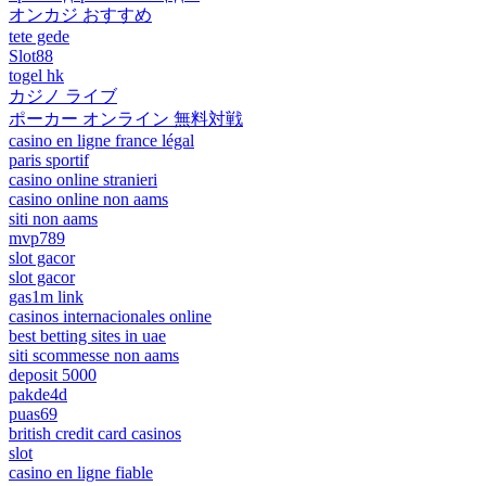
オンカジ おすすめ
tete gede
Slot88
togel hk
カジノ ライブ
ポーカー オンライン 無料対戦
casino en ligne france légal
paris sportif
casino online stranieri
casino online non aams
siti non aams
mvp789
slot gacor
slot gacor
gas1m link
casinos internacionales online
best betting sites in uae
siti scommesse non aams
deposit 5000
pakde4d
puas69
british credit card casinos
slot
casino en ligne fiable