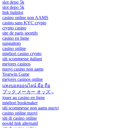
slot depo 5k
slot depo 5k
link balislot
casino online non AAMS
casino sans KYC crypto
crypto casino
site de paris sportifs
casino en ligne
sungaitoto
casino online
migliori casino crypto
siti scommesse italiani
mejores casinos
nuovi casino non aams
Yearwin Game
mejores casinos online
แทงบอลออนไลน์ มือ ถือ
ブック メーカー オッズ –
jouer au casino en ligne
migliori bookmaker
siti scommesse non aams nuovi
casino online nuovi
siti di casino online
pos4d link alternatif