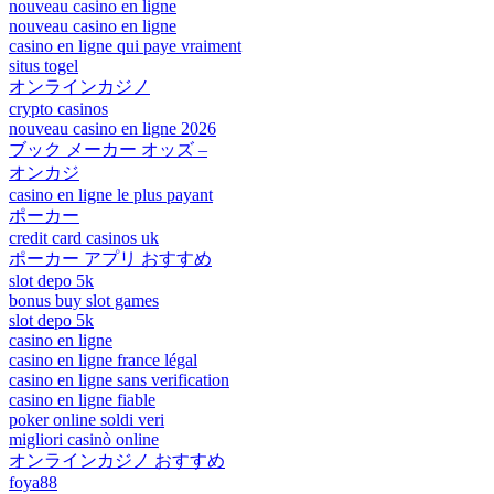
nouveau casino en ligne
nouveau casino en ligne
casino en ligne qui paye vraiment
situs togel
オンラインカジノ
crypto casinos
nouveau casino en ligne 2026
ブック メーカー オッズ –
オンカジ
casino en ligne le plus payant
ポーカー
credit card casinos uk
ポーカー アプリ おすすめ
slot depo 5k
bonus buy slot games
slot depo 5k
casino en ligne
casino en ligne france légal
casino en ligne sans verification
casino en ligne fiable
poker online soldi veri
migliori casinò online
オンラインカジノ おすすめ
foya88