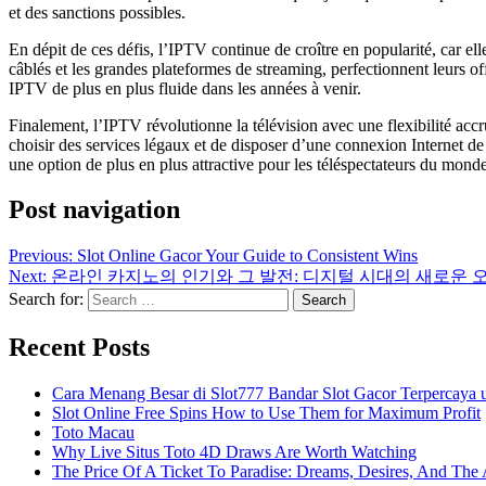
et des sanctions possibles.
En dépit de ces défis, l’IPTV continue de croître en popularité, car e
câblés et les grandes plateformes de streaming, perfectionnent leurs of
IPTV de plus en plus fluide dans les années à venir.
Finalement, l’IPTV révolutionne la télévision avec une flexibilité accr
choisir des services légaux et de disposer d’une connexion Internet 
une option de plus en plus attractive pour les téléspectateurs du monde
Post navigation
Previous:
Slot Online Gacor Your Guide to Consistent Wins
Next:
온라인 카지노의 인기와 그 발전: 디지털 시대의 새로운 
Search for:
Recent Posts
Cara Menang Besar di Slot777 Bandar Slot Gacor Terpercaya 
Slot Online Free Spins How to Use Them for Maximum Profit
Toto Macau
Why Live Situs Toto 4D Draws Are Worth Watching
The Price Of A Ticket To Paradise: Dreams, Desires, And The 