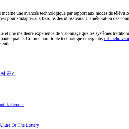
lle incarne une avancée technologique par rapport aux modes de télévisi
fres pour s’adapter aux besoins des utilisateurs. L’amélioration des conn
ue et une meilleure expérience de visionnage que les systèmes traditionne
de haute qualité. Comme pour toute technologie émergente,
officieliptvs
 entier.
오락 공간
untuk Pemula
Allure Of The Lottery