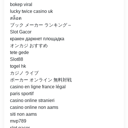
bokep viral
lucky twice casino uk
สล็อต
ブック メーカー ランキング –
Slot Gacor
кракен даркнет площадка
オンカジ おすすめ
tete gede
Slot88
togel hk
カジノ ライブ
ポーカー オンライン 無料対戦
casino en ligne france légal
paris sportif
casino online stranieri
casino online non aams
siti non aams
mvp789
slot gacor