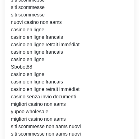
siti scommesse
siti scommesse
nuovi casino non aams
casino en ligne
casino en ligne francais
casino en ligne retrait immédiat
casino en ligne francais
casino en ligne
Sbobet88
casino en ligne
casino en ligne francais
casino en ligne retrait immédiat
casino senza invio documenti
migliori casino non aams
yupoo wholesale
migliori casino non aams
siti scommesse non aams nuovi
siti scommesse non aams nuovi